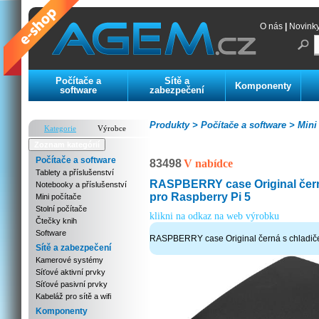
O nás
|
Novink
Počítače a
Sítě a
Komponenty
software
zabezpečení
Produkty >
Počítače a software >
Mini 
Kategorie
Výrobce
Zoznam kategórií
Počítače a software
83498
V nabídce
Tablety a příslušenství
RASPBERRY case Original čern
Notebooky a příslušenství
pro Raspberry Pi 5
Mini počítače
Stolní počítače
klikni na odkaz na web výrobku
Čtečky knih
Software
RASPBERRY case Original černá s chladiče
Sítě a zabezpečení
Kamerové systémy
Síťové aktivní prvky
Síťové pasivní prvky
Kabeláž pro sítě a wifi
Komponenty