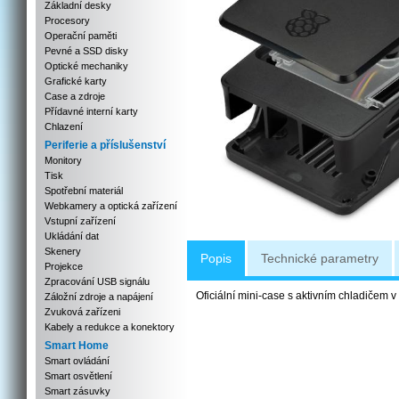
Základní desky
Procesory
Operační paměti
Pevné a SSD disky
Optické mechaniky
Grafické karty
Case a zdroje
Přídavné interní karty
Chlazení
Periferie a příslušenství
Monitory
Tisk
Spotřební materiál
Webkamery a optická zařízení
Vstupní zařízení
Ukládání dat
Skenery
Popis
Technické parametry
Projekce
Zpracování USB signálu
Oficiální mini-case s aktivním chladičem 
Záložní zdroje a napájení
Zvuková zařízeni
Kabely a redukce a konektory
Smart Home
Smart ovládání
Smart osvětlení
Smart zásuvky