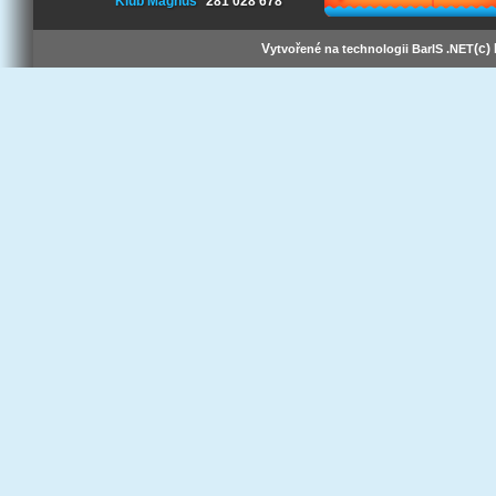
Klub Magnus
281 028 678
V
(c)
ytvořené na technologii BarIS .NET