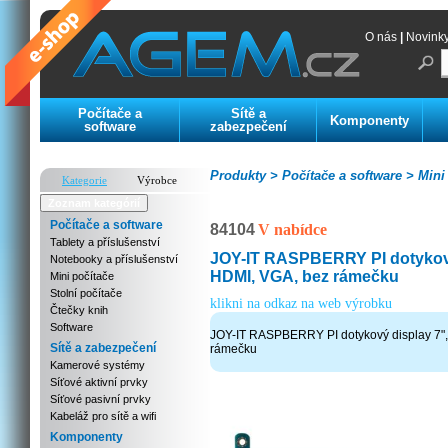
O nás
|
Novink
Počítače a
Sítě a
Komponenty
software
zabezpečení
Produkty >
Počítače a software >
Mini 
Kategorie
Výrobce
Zoznam kategórií
Počítače a software
84104
V nabídce
Tablety a příslušenství
JOY-IT RASPBERRY PI dotykový
Notebooky a příslušenství
HDMI, VGA, bez rámečku
Mini počítače
Stolní počítače
klikni na odkaz na web výrobku
Čtečky knih
Software
JOY-IT RASPBERRY PI dotykový display 7"
Sítě a zabezpečení
rámečku
Kamerové systémy
Síťové aktivní prvky
Síťové pasivní prvky
Kabeláž pro sítě a wifi
Komponenty