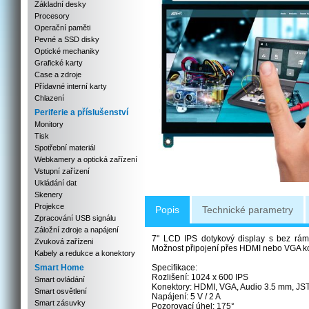
Základní desky
Procesory
Operační paměti
Pevné a SSD disky
Optické mechaniky
Grafické karty
Case a zdroje
Přídavné interní karty
Chlazení
Periferie a příslušenství
Monitory
Tisk
Spotřební materiál
Webkamery a optická zařízení
Vstupní zařízení
Ukládání dat
Skenery
Projekce
Popis
Technické parametry
Zpracování USB signálu
Záložní zdroje a napájení
7" LCD IPS dotykový display s bez rám
Zvuková zařízeni
Možnost připojení přes HDMI nebo VGA kon
Kabely a redukce a konektory
Smart Home
Specifikace:
Rozlišení: 1024 x 600 IPS
Smart ovládání
Konektory: HDMI, VGA, Audio 3.5 mm, JS
Smart osvětlení
Napájení: 5 V / 2 A
Smart zásuvky
Pozorovací úhel: 175°