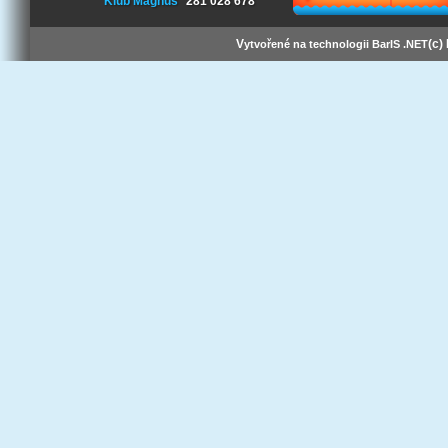
Klub Magnus
281 028 678
V
(c)
ytvořené na technologii BarIS .NET