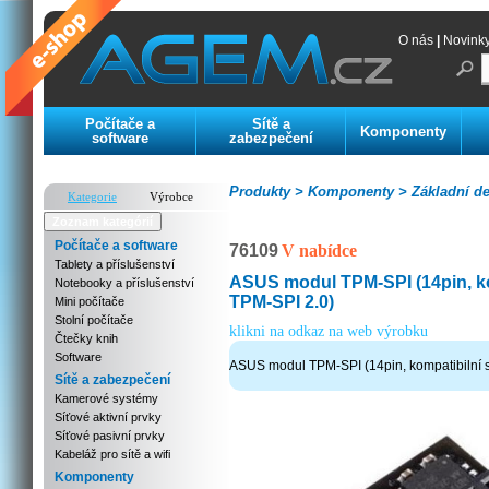
O nás
|
Novink
Počítače a
Sítě a
Komponenty
software
zabezpečení
Produkty >
Komponenty >
Základní de
Kategorie
Výrobce
Zoznam kategórií
Počítače a software
76109
V nabídce
Tablety a příslušenství
ASUS modul TPM-SPI (14pin, ko
Notebooky a příslušenství
TPM-SPI 2.0)
Mini počítače
Stolní počítače
klikni na odkaz na web výrobku
Čtečky knih
Software
ASUS modul TPM-SPI (14pin, kompatibilní 
Sítě a zabezpečení
Kamerové systémy
Síťové aktivní prvky
Síťové pasivní prvky
Kabeláž pro sítě a wifi
Komponenty