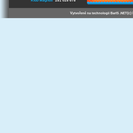
Klub Magnus
281 028 678
V
(c)
ytvořené na technologii BarIS .NET