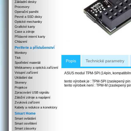
Základní desky
Procesory
Operační paměti
Pevné a SSD disky
Optické mechaniky
Grafické karty
Case a zdroje
Přídavné interní karty
Chlazení
Periferie a příslušenství
Monitory
Tisk
Popis
Technické parametry
Spotřební materiál
Webkamery a optická zařízení
Vstupní zařízení
ASUS modul TPM-SPI (14pin, kompatibilní
Ukládání dat
tento výrobek je : TPM-SPI (zaslepený pin
Skenery
tento výrobek není : TPM-M (zaslepený p
Projekce
Zpracování USB signálu
Záložní zdroje a napájení
Zvuková zařízeni
Kabely a redukce a konektory
Smart Home
Smart ovládání
Smart osvětlení
Smart zásuvky