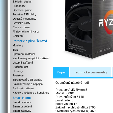
Základní desky
Procesory
Operační paměti
Pevné a SSD disky
Optické mechaniky
Grafické karty
Case a zdroje
Přídavné interní karty
Chlazení
Periferie a příslušenství
Monitory
Tisk
Spotřební materiál
Webkamery a optická zařízení
Vstupní zařízení
Ukládání dat
Skenery
Popis
Technické parametry
Projekce
Zpracování USB signálu
Odemčený násobič hodin
Záložní zdroje a napájení
Zvuková zařízeni
Procesor AMD Ryzen 5
Kabely a redukce a konektory
Model 5600X
Provozní režim 64 Bit
Smart Home
pocet jader 6
Smart ovládání
pocet vlaken 12
Smart osvětlení
Základní rychlost (MHz) 3700
Smart zásuvky
Overclock rychlost (MHz) 4600