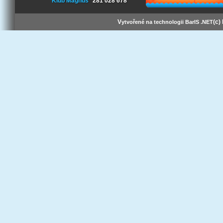
Klub Magnus
281 028 678
V
(c)
ytvořené na technologii BarIS .NET