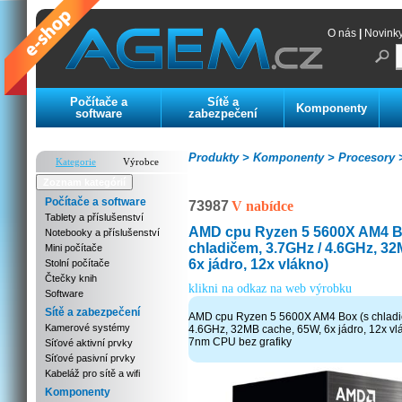
O nás
|
Novink
Počítače a
Sítě a
Komponenty
software
zabezpečení
Produkty >
Komponenty >
Procesory 
Kategorie
Výrobce
Zoznam kategórií
Počítače a software
73987
V nabídce
Tablety a příslušenství
AMD cpu Ryzen 5 5600X AM4 B
Notebooky a příslušenství
chladičem, 3.7GHz / 4.6GHz, 3
Mini počítače
6x jádro, 12x vlákno)
Stolní počítače
Čtečky knih
klikni na odkaz na web výrobku
Software
Sítě a zabezpečení
AMD cpu Ryzen 5 5600X AM4 Box (s chladi
Kamerové systémy
4.6GHz, 32MB cache, 65W, 6x jádro, 12x vl
7nm CPU bez grafiky
Síťové aktivní prvky
Síťové pasivní prvky
Kabeláž pro sítě a wifi
Komponenty