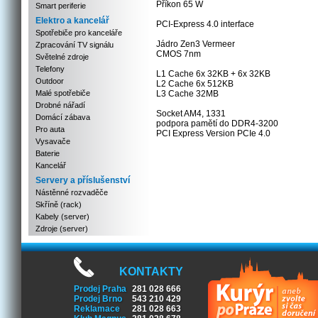
Příkon 65 W
Smart periferie
Elektro a kancelář
PCI-Express 4.0 interface
Spotřebiče pro kanceláře
Jádro Zen3 Vermeer
Zpracování TV signálu
CMOS 7nm
Světelné zdroje
Telefony
L1 Cache 6x 32KB + 6x 32KB
Outdoor
L2 Cache 6x 512KB
Malé spotřebiče
L3 Cache 32MB
Drobné nářadí
Socket AM4, 1331
Domácí zábava
podpora pamětí do DDR4-3200
Pro auta
PCI Express Version PCIe 4.0
Vysavače
Baterie
Kancelář
Servery a příslušenství
Nástěnné rozvaděče
Skříně (rack)
Kabely (server)
Zdroje (server)
KONTAKTY
Prodej Praha
281 028 666
Prodej Brno
543 210 429
Reklamace
281 028 663