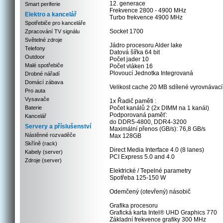
12. generace
Smart periferie
Frekvence 2800 - 4900 MHz
Elektro a kancelář
Turbo frekvence 4900 MHz
Spotřebiče pro kanceláře
Socket 1700
Zpracování TV signálu
Světelné zdroje
Jádro procesoru Alder lake
Telefony
Datová šířka 64 bit
Outdoor
Počet jader 10
Malé spotřebiče
Počet vláken 16
Plovoucí Jednotka Integrovaná
Drobné nářadí
Domácí zábava
Velikost cache 20 MB sdílené vyrovnávací
Pro auta
Vysavače
1x Řadič paměti :
Baterie
Počet kanálů 2 (2x DIMM na 1 kanál)
Podporovaná paměť:
Kancelář
do DDR5-4800, DDR4-3200
Servery a příslušenství
Maximální přenos (GB/s): 76,8 GB/s
Nástěnné rozvaděče
Max 128GB
Skříně (rack)
Direct Media Interface 4.0 (8 lanes)
Kabely (server)
PCI Express 5.0 and 4.0
Zdroje (server)
Elektrické / Tepelné parametry
Spotřeba 125-150 W
Odemčený (otevřený) násobič
Grafika procesoru
Grafická karta Intel® UHD Graphics 770
Základní frekvence grafiky 300 MHz