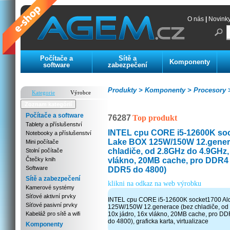
O nás
|
Novink
Počítače a
Sítě a
Komponenty
software
zabezpečení
Produkty >
Komponenty >
Procesory 
Kategorie
Výrobce
Zoznam kategórií
Počítače a software
76287
Top produkt
Tablety a příslušenství
INTEL cpu CORE i5-12600K soc
Notebooky a příslušenství
Lake BOX 125W/150W 12.gener
Mini počítače
chladiče, od 2.8GHz do 4.9GHz, 
Stolní počítače
vlákno, 20MB cache, pro DDR4 
Čtečky knih
Software
DDR5 do 4800)
Sítě a zabezpečení
klikni na odkaz na web výrobku
Kamerové systémy
Síťové aktivní prvky
INTEL cpu CORE i5-12600K socket1700 Al
Síťové pasivní prvky
125W/150W 12.generace (bez chladiče, od
Kabeláž pro sítě a wifi
10x jádro, 16x vlákno, 20MB cache, pro D
do 4800), graficka karta, virtualizace
Komponenty