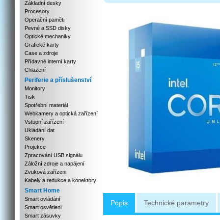
Základní desky
Procesory
Operační paměti
Pevné a SSD disky
Optické mechaniky
Grafické karty
Case a zdroje
Přídavné interní karty
Chlazení
Periferie a příslušenství
Monitory
Tisk
Spotřební materiál
Webkamery a optická zařízení
Vstupní zařízení
Ukládání dat
Skenery
Projekce
Zpracování USB signálu
Záložní zdroje a napájení
Zvuková zařízeni
Kabely a redukce a konektory
Smart Home
Smart ovládání
Popis
Technické parametry
Smart osvětlení
Smart zásuvky