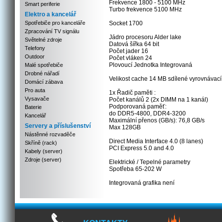
Frekvence 1800 - 5100 MHz
Smart periferie
Turbo frekvence 5100 MHz
Elektro a kancelář
Spotřebiče pro kanceláře
Socket 1700
Zpracování TV signálu
Jádro procesoru Alder lake
Světelné zdroje
Datová šířka 64 bit
Telefony
Počet jader 16
Outdoor
Počet vláken 24
Plovoucí Jednotka Integrovaná
Malé spotřebiče
Drobné nářadí
Velikost cache 14 MB sdílené vyrovnávací
Domácí zábava
Pro auta
1x Řadič paměti :
Vysavače
Počet kanálů 2 (2x DIMM na 1 kanál)
Podporovaná paměť:
Baterie
do DDR5-4800, DDR4-3200
Kancelář
Maximální přenos (GB/s): 76,8 GB/s
Servery a příslušenství
Max 128GB
Nástěnné rozvaděče
Direct Media Interface 4.0 (8 lanes)
Skříně (rack)
PCI Express 5.0 and 4.0
Kabely (server)
Zdroje (server)
Elektrické / Tepelné parametry
Spotřeba 65-202 W
Integrovaná grafika není