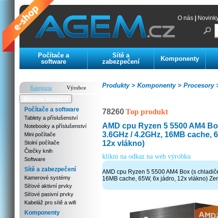
O nás
|
Novink
Počítače a
Sítě a
Komponenty
software
zabezpečení
Produkty >
Komponenty >
Procesory 
Kategorie
Výrobce
Zoznam kategórií
Počítače a software
78260
Top produkt
Tablety a příslušenství
AMD cpu Ryzen 5 5500 AM4 Box
Notebooky a příslušenství
3.6GHz / 4.2GHz, 16MB cache, 6
Mini počítače
12x vlákno)
Stolní počítače
Čtečky knih
klikni na odkaz na web výrobku
Software
Sítě a zabezpečení
AMD cpu Ryzen 5 5500 AM4 Box (s chladič
Kamerové systémy
16MB cache, 65W, 6x jádro, 12x vlákno) 
Síťové aktivní prvky
Síťové pasivní prvky
Kabeláž pro sítě a wifi
Komponenty