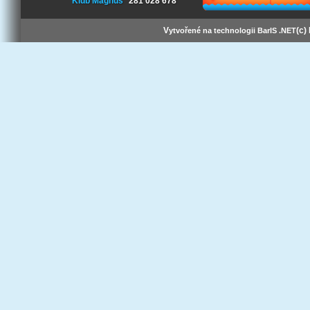
Klub Magnus
281 028 678
V
(c)
ytvořené na technologii BarIS .NET