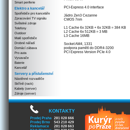
Smart periferie
PCI-Express 4.0 interface
Elektro a kancelář
Spotřebiče pro kanceláře
Jádro Zen3 Cezanne
Zpracování TV signálu
CMOS 7nm
Světelné zdroje
L1 Cache 6x 32KB + 6x 32KB = 384 KB
Telefony
L2 Cache 6x 512KB = 3 MB
Outdoor
L3 Cache 16MB
Malé spotřebiče
Drobné nářadí
Socket AM4, 1331
podpora pamětí do DDR4-3200
Domácí zábava
PCI Express Version PCIe 4.0
Pro auta
Vysavače
Baterie
Kancelář
Servery a příslušenství
Nástěnné rozvaděče
Skříně (rack)
Kabely (server)
Zdroje (server)
KONTAKTY
Prodej Praha
281 028 666
Prodej Brno
543 210 429
Reklamace
281 028 663