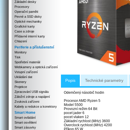
Základní desky
Procesory
Operační paměti
Pevné a SSD disky
Optické mechaniky
Grafické karty
Case a zdroje
Přídavné interní karty
Chlazení
Periferie a příslušenství
Monitory
Tisk
Spotřební materiál
Webkamery a optická zařízení
Vstupní zařízení
Ukládání dat
Popis
Technické parametry
Skenery
Projekce
Zpracování USB signálu
Odemčený násobič hodin
Záložní zdroje a napájení
Procesor AMD Ryzen 5
Zvuková zařízeni
Model 5500
Kabely a redukce a konektory
Provozní režim 64 Bit
Smart Home
pocet jader 6
pocet vlaken 12
Smart ovládání
Základní rychlost (MHz) 3600
Smart osvětlení
Overclock rychlost (MHz) 4200
Smart zásuvky
Příkon 65 W