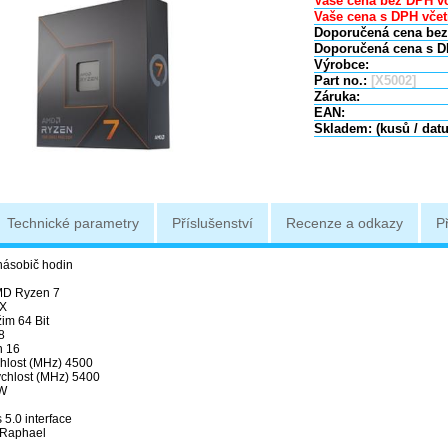
Vaše cena bez DPH vč
Vaše cena s DPH včet
Doporučená cena bez
Doporučená cena s D
Výrobce:
Part no.:
[X5002]
Záruka:
EAN:
Skladem: (kusů / dat
Technické parametry
Příslušenství
Recenze a odkazy
P
ásobič hodin
MD Ryzen 7
0X
im 64 Bit
8
n 16
chlost (MHz) 4500
ychlost (MHz) 5400
 W
 5.0 interface
 Raphael