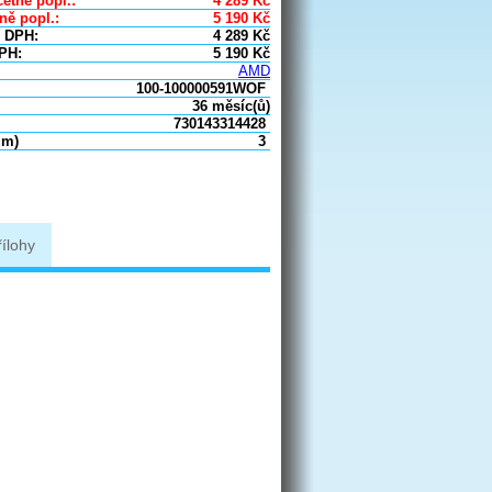
etně popl.:
4 289
Kč
ně popl.:
5 190
Kč
 DPH:
4 289
Kč
PH:
5 190
Kč
AMD
100-100000591WOF
36 měsíc(ů)
730143314428
um)
3
řílohy