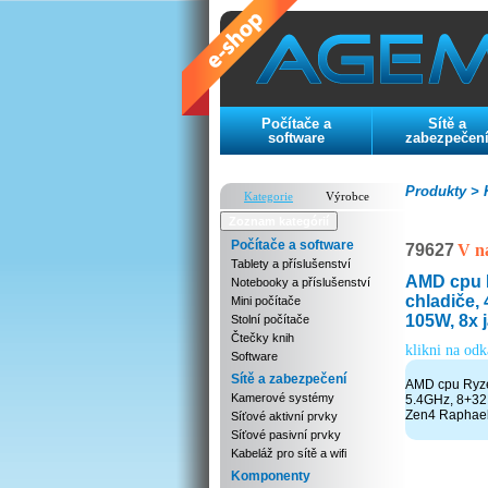
Počítače a
Sítě a
software
zabezpečen
Produkty >
K
Kategorie
Výrobce
Zoznam kategórií
Počítače a software
79627
V n
Tablety a příslušenství
AMD cpu 
Notebooky a příslušenství
chladiče,
Mini počítače
105W, 8x j
Stolní počítače
Čtečky knih
klikni na od
Software
Sítě a zabezpečení
AMD cpu Ryze
Kamerové systémy
5.4GHz, 8+32M
Zen4 Raphae
Síťové aktivní prvky
Síťové pasivní prvky
Kabeláž pro sítě a wifi
Komponenty