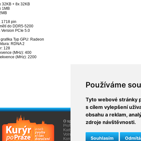
x 32KB + 8x 32KB
x 1MB
32MB
 1718 pin
mětí do DDR5-5200
 Version PCIe 5.0
 grafika Typ GPU: Radeon
ektura: RDNA 2
r: 128
ekvence (MHz): 400
rekvence (MHz): 2200
Používáme sou
Tyto webové stránky po
s cílem vylepšení uži
obsahu a reklam, anal
O společnosti
zdroje návštěvnosti.
O nákupu
Profil firmy AGEM
Obchodní informace
Kudy k nám
Informace Cookies
Volná místa
Souhlasím
Odmít
Kontakty