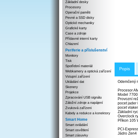
Základní desky
Procesory
Operační paměti
Pevné a SSD disky
Optické mechaniky
Grafické karty
Case a zdroje
Přídavné interní karty
Chlazení
Periferie a příslušenství
Monitory
Tisk
Spotřební materiál
Popis
Webkamery a optická zařízení
Vstupní zařízení
Odemčený n
Ukládání dat
Skenery
Procesor A
Projekce
Model 770
Zpracování USB signálu
Provozní rež
Záložní zdroje a napájení
pocet jader 
pocet vlake
Zvuková zařízeni
Základní ry
Kabely a redukce a konektory
Overclock r
Smart Home
Příkon 105
Smart ovládání
PCI-Express
Smart osvětlení
Jádro Zen4
Smart zásuvky