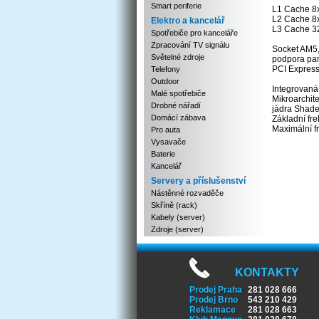
Smart periferie
L1 Cache 8
L2 Cache 8
Elektro a kancelář
L3 Cache 
Spotřebiče pro kanceláře
Zpracování TV signálu
Socket AM5,
Světelné zdroje
podpora pa
PCI Express
Telefony
Outdoor
Integrovaná
Malé spotřebiče
Mikroarchit
Drobné nářadí
jádra Shade
Domácí zábava
Základní fr
Maximální f
Pro auta
Vysavače
Baterie
Kancelář
Servery a příslušenství
Nástěnné rozvaděče
Skříně (rack)
Kabely (server)
Zdroje (server)
KONTAKTY
Prodej Praha
281 028 666
Prodej Brno
543 210 429
Reklamace
281 028 663