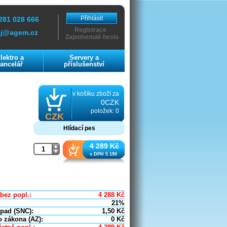
Přihlásit
281 028 666
Registrace
ej@agem.cz
Zapomenuté heslo
lektro a
Servery a
ancelář
příslušenství
v košíku zboží za
0CZK
položek: 0
CZK
Hlídací pes
4 289 Kč
s DPH 5 190
bez popl.:
4 288
Kč
21%
dpad (SNC):
1,50
Kč
o zákona (AZ):
0
Kč