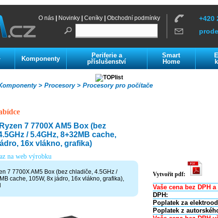
O nás
|
Novinky
|
Ceníky
|
Obchodní podmínky
+420 
prod
Periferie a
Smart
E
Komponenty
í
příslušenství
Home
k
omponenty >
Procesory >
Procesory pro počítače
abídce
Ryzen 7 7700X AM5 Box (bez
 4.5GHz / 5.4GHz, 8+32MB cache,
ádro, 16x vlákno, grafika)
kaz na web výrobku
n 7 7700X AM5 Box (bez chladiče, 4.5GHz /
Vytvořit pdf:
B cache, 105W, 8x jádro, 16x vlákno, grafika),
l
Vaše cena bez DPH a 
DPH:
Poplatek za elektroo
Poplatek z autorskéh