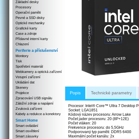
Základní desky
Procesory
Operační paměti
Pevné a SSD disky
Optické mechaniky
Grafické karty
Case a zdroje
Přídavné interní karty
Chlazení
Periferie a příslušenství
Monitory
Tisk
Spotřební materiál
Webkamery a optická zařízení
Vstupní zařízení
Ukládání dat
Skenery
Popis
Technické parametry
Projekce
Zpracování USB signálu
Záložní zdroje a napájení
Procesor: Intel® Core™ Ultra 7 Desktop 
Zvuková zařízeni
Socket: LGA1851
Kabely a redukce a konektory
Kódový název procesoru: Arrow Lake
Počet jader procesoru: 20 (8P+12E)
Smart Home
Počet vláken: 20
Smart ovládání
Frekvence procesoru: do 5,5GHz
Smart osvětlení
Podporovaný typ paměti: DDR5 6400
Maximální počet kanálu: 2x
Smart zásuvky