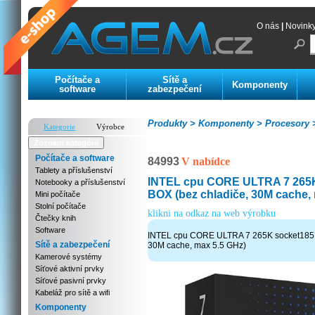
O nás
|
Novink
Počítače a
Sítě a
Komponenty
software
zabezpečení
Produkty >
Komponenty >
Procesory 
Kategorie
Výrobce
Zoznam kategórií
Počítače a software
84993
V nabídce
Tablety a příslušenství
INTEL cpu CORE ULTRA 7 265
Notebooky a příslušenství
BOX (bez chladiče, 30M cache,
Mini počítače
Stolní počítače
klikni na odkaz na web výrobku
Čtečky knih
Software
INTEL cpu CORE ULTRA 7 265K socket1851
Sítě a zabezpečení
30M cache, max 5.5 GHz)
Kamerové systémy
Síťové aktivní prvky
Síťové pasivní prvky
Kabeláž pro sítě a wifi
Komponenty