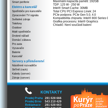
Maximální kapacita paměti: 192GB
Smart periferie
TDP: 125 W - 250 W
Elektro a kancelář
Intel® Smart Cache: 30MB
Spotřebiče pro kanceláře
Total CPU PCI Express Linek: 24
PCIe podpora: PCIe Gen 5.0, 4.0
Zpracování TV signálu
Kompatibilita chipsetu: Intel® 800 Series 
Světelné zdroje
Grafika procesoru: Intel® Graphics
Telefony
Chladič: Není součástí balení
Outdoor
Malé spotřebiče
Drobné nářadí
Domácí zábava
Pro auta
Vysavače
Baterie
Kancelář
Servery a příslušenství
Nástěnné rozvaděče
Skříně (rack)
Kabely (server)
Zdroje (server)
KONTAKTY
Prodej Praha
281 028 666
Prodej Brno
543 210 429
Reklamace
281 028 663