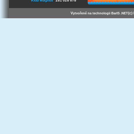
Klub Magnus
281 028 678
V
(c)
ytvořené na technologii BarIS .NET