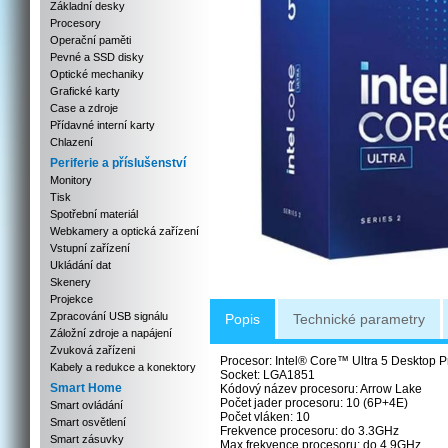
Základní desky
Procesory
Operační paměti
Pevné a SSD disky
Optické mechaniky
Grafické karty
Case a zdroje
Přídavné interní karty
Chlazení
Periferie a příslušenství
Monitory
Tisk
Spotřební materiál
Webkamery a optická zařízení
Vstupní zařízení
Ukládání dat
Skenery
Projekce
Zpracování USB signálu
Popis
Technické parametry
Záložní zdroje a napájení
Zvuková zařízeni
Procesor: Intel® Core™ Ultra 5 Desktop 
Kabely a redukce a konektory
Socket: LGA1851
Smart Home
Kódový název procesoru: Arrow Lake
Počet jader procesoru: 10 (6P+4E)
Smart ovládání
Počet vláken: 10
Smart osvětlení
Frekvence procesoru: do 3.3GHz
Smart zásuvky
Max frekvence procesoru: do 4.9GHz