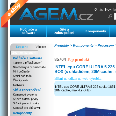
O nás
|
Novink
Počítače a
Sítě a
Komponenty
software
zabezpečení
Produkty >
Komponenty >
Procesory 
Kategorie
Výrobce
Zoznam kategórií
Počítače a software
85704
Top produkt
Tablety a příslušenství
INTEL cpu CORE ULTRA 5 225 
Notebooky a příslušenství
BOX (s chladičem, 20M cache, 
Mini počítače
Stolní počítače
klikni na odkaz na web výrobku
Čtečky knih
Software
INTEL cpu CORE ULTRA 5 225 socket1851 
Sítě a zabezpečení
20M cache, max 4.9 GHz)
Kamerové systémy
Síťové aktivní prvky
Síťové pasivní prvky
Kabeláž pro sítě a wifi
Komponenty