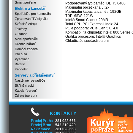
Smart periferie
Podporovaný typ paměti: DDR5 6400
Maximální počet kanálu: 2x
Elektro a kancelář
Maximální kapacita paměti: 192GB
Spotřebiče pro kanceláře
TDP: 65W -121W
Zpracování TV signálu
Intel® Smart Cache: 20MB
Světelné zdroje
Total CPU PCI Express Linek: 24
PCIe podpora: PCIe Gen 5.0, 4.0
Telefony
Kompatibilita chipsetu: Intel® 800 Series 
Outdoor
Grafika procesoru: Intel® Graphics
Malé spotřebiče
Chladič: Je součástí balení
Drobné nářadí
Domácí zábava
Pro auta
Vysavače
Baterie
Kancelář
Servery a příslušenství
Nástěnné rozvaděče
Skříně (rack)
Kabely (server)
Zdroje (server)
KONTAKTY
Prodej Praha
281 028 666
Prodej Brno
543 210 429
Reklamace
281 028 663