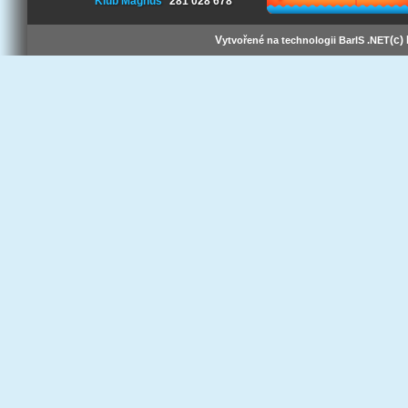
Klub Magnus
281 028 678
V
(c)
ytvořené na technologii BarIS .NET