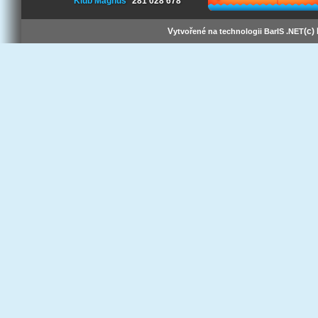
Klub Magnus
281 028 678
V
(c)
ytvořené na technologii BarIS .NET