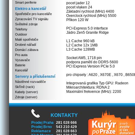
Smart periferie
pocet jader 12
pocet vlaken 24
Elektro a kancelář
Základní rychlost (MHz) 4400
Spotřebiče pro kanceláře
Overclock rychlost (MHz) 5500
Zpracování TV signálu
Příkon 120 W
Světelné zdroje
PCI-Express 5.0 interface
Telefony
Jádro Zen5 Granite Ridge
Outdoor
Malé spotřebiče
L1 Cache 960 kB
Drobné nářadí
L2 Cache 12x 1MB
L3 Cache 128MB
Domácí zábava
Pro auta
Socket AM5, 1718 pin
Vysavače
podpora pamětí do DDR5-5600
Baterie
PCI Express Version PCIe 5.0
Kancelář
pro chipsety : A620 , X670E , X670 , B650
Servery a příslušenství
Nástěnné rozvaděče
Integrovaná grafika Typ GPU: Radeon
Skříně (rack)
Mikroarchitektura: RDNA 2
Maximální frekvence (MHz): 2200
Kabely (server)
Zdroje (server)
KONTAKTY
Prodej Praha
281 028 666
Prodej Brno
543 210 429
Reklamace
281 028 663