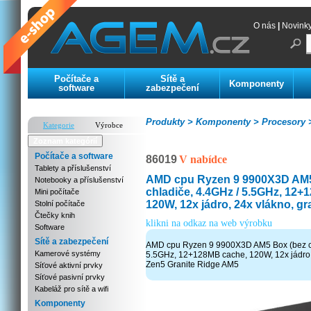
O nás
|
Novink
Počítače a
Sítě a
Komponenty
software
zabezpečení
Produkty >
Komponenty >
Procesory 
Kategorie
Výrobce
Zoznam kategórií
Počítače a software
86019
V nabídce
Tablety a příslušenství
AMD cpu Ryzen 9 9900X3D AM5
Notebooky a příslušenství
chladiče, 4.4GHz / 5.5GHz, 12+
Mini počítače
120W, 12x jádro, 24x vlákno, gra
Stolní počítače
Čtečky knih
klikni na odkaz na web výrobku
Software
Sítě a zabezpečení
AMD cpu Ryzen 9 9900X3D AM5 Box (bez ch
Kamerové systémy
5.5GHz, 12+128MB cache, 120W, 12x jádro, 
Zen5 Granite Ridge AM5
Síťové aktivní prvky
Síťové pasivní prvky
Kabeláž pro sítě a wifi
Komponenty