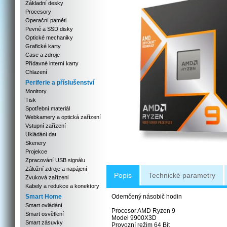
Základní desky
Procesory
Operační paměti
Pevné a SSD disky
Optické mechaniky
Grafické karty
Case a zdroje
Přídavné interní karty
Chlazení
Periferie a příslušenství
Monitory
Tisk
Spotřební materiál
Webkamery a optická zařízení
Vstupní zařízení
Ukládání dat
Skenery
Projekce
Zpracování USB signálu
Záložní zdroje a napájení
Popis
Technické parametry
Zvuková zařízeni
Kabely a redukce a konektory
Smart Home
Odemčený násobič hodin
Smart ovládání
Procesor AMD Ryzen 9
Smart osvětlení
Model 9900X3D
Smart zásuvky
Provozní režim 64 Bit