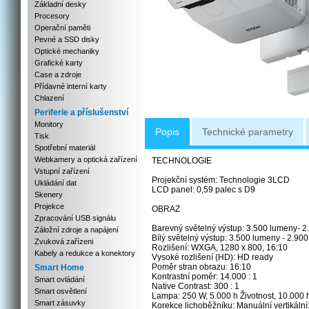
Základní desky
Procesory
Operační paměti
Pevné a SSD disky
Optické mechaniky
Grafické karty
Case a zdroje
Přídavné interní karty
Chlazení
Periferie a příslušenství
Monitory
Popis
Technické parametry
Tisk
Spotřební materiál
Webkamery a optická zařízení
TECHNOLOGIE
Vstupní zařízení
Projekční systém: Technologie 3LCD
Ukládání dat
LCD panel: 0,59 palec s D9
Skenery
Projekce
OBRAZ
Zpracování USB signálu
Barevný světelný výstup: 3.500 lumeny- 
Záložní zdroje a napájení
Bílý světelný výstup: 3.500 lumeny - 2.9
Zvuková zařízeni
Rozlišení: WXGA, 1280 x 800, 16:10
Kabely a redukce a konektory
Vysoké rozlišení (HD): HD ready
Poměr stran obrazu: 16:10
Smart Home
Kontrastní poměr: 14.000 : 1
Smart ovládání
Native Contrast: 300 : 1
Smart osvětlení
Lampa: 250 W, 5.000 h Životnost, 10.000 
Smart zásuvky
Korekce lichoběžníku: Manuální vertikální: