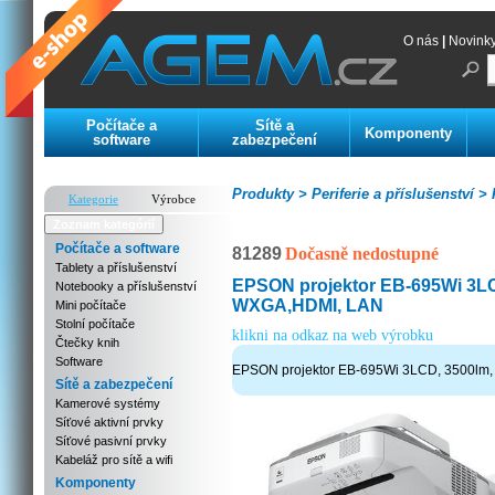
O nás
|
Novink
Počítače a
Sítě a
Komponenty
software
zabezpečení
Produkty >
Periferie a příslušenství >
P
Kategorie
Výrobce
Zoznam kategórií
Počítače a software
81289
Dočasně nedostupné
Tablety a příslušenství
EPSON projektor EB-695Wi 3LC
Notebooky a příslušenství
WXGA,HDMI, LAN
Mini počítače
Stolní počítače
klikni na odkaz na web výrobku
Čtečky knih
Software
EPSON projektor EB-695Wi 3LCD, 3500lm
Sítě a zabezpečení
Kamerové systémy
Síťové aktivní prvky
Síťové pasivní prvky
Kabeláž pro sítě a wifi
Komponenty