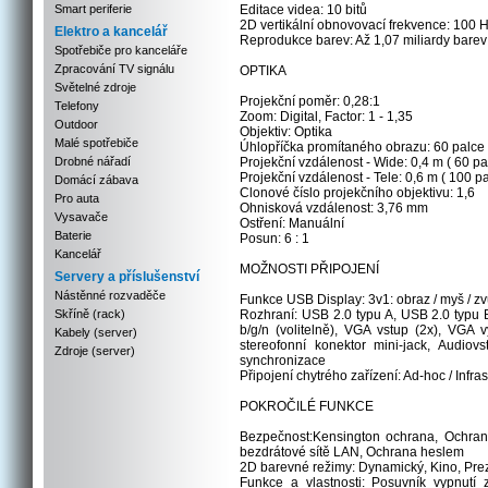
Smart periferie
Editace videa: 10 bitů
2D vertikální obnovovací frekvence: 100 
Elektro a kancelář
Reprodukce barev: Až 1,07 miliardy barev
Spotřebiče pro kanceláře
Zpracování TV signálu
OPTIKA
Světelné zdroje
Projekční poměr: 0,28:1
Telefony
Zoom: Digital, Factor: 1 - 1,35
Outdoor
Objektiv: Optika
Malé spotřebiče
Úhlopříčka promítaného obrazu: 60 palce 
Drobné nářadí
Projekční vzdálenost - Wide: 0,4 m ( 60 pa
Projekční vzdálenost - Tele: 0,6 m ( 100 pa
Domácí zábava
Clonové číslo projekčního objektivu: 1,6
Pro auta
Ohnisková vzdálenost: 3,76 mm
Vysavače
Ostření: Manuální
Baterie
Posun: 6 : 1
Kancelář
MOŽNOSTI PŘIPOJENÍ
Servery a příslušenství
Nástěnné rozvaděče
Funkce USB Display: 3v1: obraz / myš / z
Skříně (rack)
Rozhraní: USB 2.0 typu A, USB 2.0 typu 
b/g/n (volitelně), VGA vstup (2x), VGA
Kabely (server)
stereofonní konektor mini-jack, Audiov
Zdroje (server)
synchronizace
Připojení chytrého zařízení: Ad-hoc / Infras
POKROČILÉ FUNKCE
Bezpečnost:Kensington ochrana, Ochran
bezdrátové sítě LAN, Ochrana heslem
2D barevné režimy: Dynamický, Kino, Pre
Funkce a vlastnosti: Posuvník vypnutí 