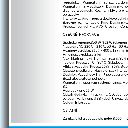
reproduktor, Kompatibilní se standardem 
Kompatibilní s vizualizéry, Dynamické 
dlouhou životností, Rozhraní MHL pro aud
obrazovky
Interaktivita: Ano – pero a dotykové ovlád
Barevné režimy: Tabule, Kino, Dynamický
Projector control: via: AMX, Crestron, Cont
OBECNÉ INFORMACE
Spotřeba energie:356 W, 312 W (ekonomic
Napájení: AC 220 V - 240 V, 50 Hz - 60 Hz
Rozměry výrobku: 367? x 400 x 187 mm (š
Hmotnost výrobku:5,8 kg
Max. hladina hluku: Normální režim: 35 dB
Teplota: Provoz 5° C - 35° C, Skladování -
Vlhkost vzduchu: Provoz 20% - 80%, Skl
Obsažený software: Nástroje Easy Interac
Doplňky: Vzduchový filtr, Připojovací a o
Bezdrátová síťová jednotka
Kompatibilní operační systémy: Linux, M
8.1
Reproduktory: 16 W
Obsah dodávky: Příručka na CD, Jednotka
ovládání vč. baterií, USB kabel, Uživatel
Colour: Bílá/šedá
OSTATNÍ
Záruka: 5 let u dodavatele nebo 8.000 h, 