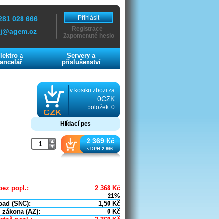
Přihlásit
281 028 666
Registrace
ej@agem.cz
Zapomenuté heslo
lektro a
Servery a
ancelář
příslušenství
v košíku zboží za
0CZK
položek: 0
CZK
Hlídací pes
2 369 Kč
s DPH 2 866
bez popl.:
2 368
Kč
21%
pad (SNC):
1,50
Kč
 zákona (AZ):
0
Kč