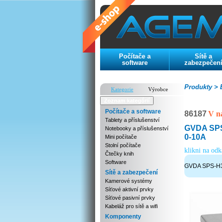
Počítače a
Sítě a
software
zabezpečen
Produkty >
E
Kategorie
Výrobce
Zoznam kategórií
Počítače a software
86187
V n
Tablety a příslušenství
GVDA SPS-
Notebooky a příslušenství
0-10A
Mini počítače
Stolní počítače
klikni na od
Čtečky knih
Software
GVDA SPS-H30
Sítě a zabezpečení
Kamerové systémy
Síťové aktivní prvky
Síťové pasivní prvky
Kabeláž pro sítě a wifi
Komponenty