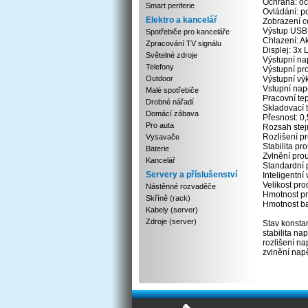
Ochrana: och
Smart periferie
Ovládání: p
Elektro a kancelář
Zobrazení c
Výstup USB
Spotřebiče pro kanceláře
Chlazení: Ak
Zpracování TV signálu
Displej: 3x
Světelné zdroje
Výstupní na
Telefony
Výstupní pr
Outdoor
Výstupní vý
Vstupní na
Malé spotřebiče
Pracovní te
Drobné nářadí
Skladovací 
Domácí zábava
Přesnost: 0,
Pro auta
Rozsah ste
Rozlišení p
Vysavače
Stabilita p
Baterie
Zvlnění pro
Kancelář
Standardní 
Servery a příslušenství
Inteligentní
Velikost pr
Nástěnné rozvaděče
Hmotnost pr
Skříně (rack)
Hmotnost ba
Kabely (server)
Zdroje (server)
Stav konsta
stabilita na
rozlišení na
zvlnění napě