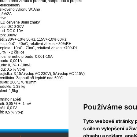
rana proti zkratu a přehřátí, nadproudu a přepětí
otenciometry
elkového výkonu W: Ano
: 5V/2A
tivní
 LED červené 8mm znaky
pětí: DC 0-30V
oud: DC 0-10A
kon: 300W
pětí: 230V+-10% 50Hz, 115V+-10% 60Hz
plota: 0oC - 40oC, relativní vlhkost <80%RH
teplota: -10oC - 70oC, relativní vlhkost <70%RH
5 % +- 2 číslice
jnosměrného proudu: 0,001-10A
roudu: 0,001A
roudu: 0,1% +-10mA
udu: 0,5 % Vp-p
pojistka: 3,15A (vstup AC 230V), 5A (vstup AC 115V)
 ventilátor: Zapnutí při teplotě nad 50°C
oduktu: 260*170*83mm
oduktu: 1,38 kg
lení: 1,5kg
ntního napětí
pětí: 0,05 % +- 1 mV
Používáme sou
pětí: 0,01V
tí: 0,5 % Vp-p
Tyto webové stránky po
s cílem vylepšení uži
obsahu a reklam, anal