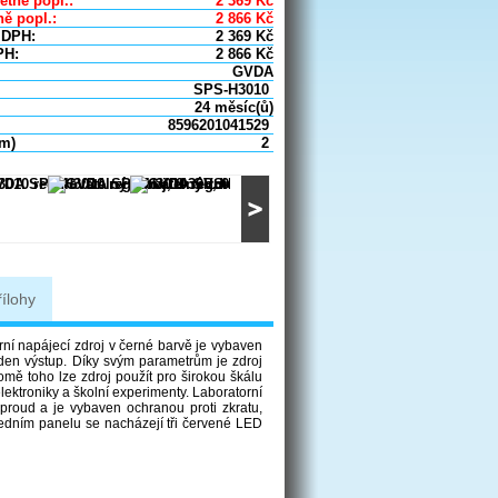
etně popl.:
2 369
Kč
ě popl.:
2 866
Kč
 DPH:
2 369
Kč
PH:
2 866
Kč
GVDA
SPS-H3010
24 měsíc(ů)
8596201041529
um)
2
řílohy
í napájecí zdroj v černé barvě je vybaven
den výstup. Díky svým parametrům je zdroj
romě toho lze zdroj použít pro širokou škálu
 elektroniky a školní experimenty. Laboratorní
proud a je vybaven ochranou proti zkratu,
předním panelu se nacházejí tři červené LED