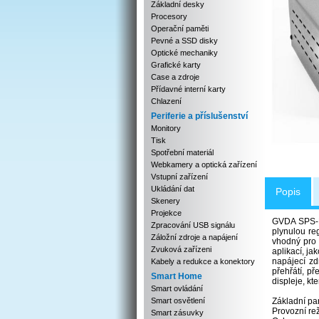
Základní desky
Procesory
Operační paměti
Pevné a SSD disky
Optické mechaniky
Grafické karty
Case a zdroje
Přídavné interní karty
Chlazení
Periferie a příslušenství
Monitory
Tisk
Spotřební materiál
Webkamery a optická zařízení
Vstupní zařízení
Ukládání dat
Popis
Skenery
Projekce
GVDA SPS-H3
Zpracování USB signálu
plynulou re
Záložní zdroje a napájení
vhodný pro š
Zvuková zařízeni
aplikací, ja
napájecí zd
Kabely a redukce a konektory
přehřátí, p
Smart Home
displeje, kt
Smart ovládání
Smart osvětlení
Základní pa
Provozní rež
Smart zásuvky