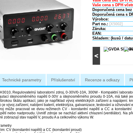
Vaše cena bez DPH vč
Vaše cena s DPH včetn
Doporučená cena bez
Doporučená cena s D
Výrobce:
Part no.:
[X5002]
Záruka:
EAN:
Skladem: (kusů / dat
Technické parametry
Příslušenství
Recenze a odkazy
P
010, Regulovatelný laboratorní zdroj, 0-30V/0-10A, 300W - Kompaktní laboratorn
gulací stejnosměrného napětí 0-30V a stejnosměrného proudu 0-10A, má také je
irokou škálu aplikací, jako je například vývoj elektrických zařízení a napájení. k
ko je vývoj zařízení, nabíjení baterií, elektrolýza, galvanizace, testování a oživování
roj může pracovat ve dvou režimech CV - konstantní napětí a CC a konstantní 
řepětí nebo nadproudu. Uvnitř zdroje se nachází aktivní chlazení (ventilátor). Na 
eré zobrazují stav napětí V, proudu A a celkového výkonu W.
rametry
im: CV (konstantní napětí) a CC (konstantní proud)