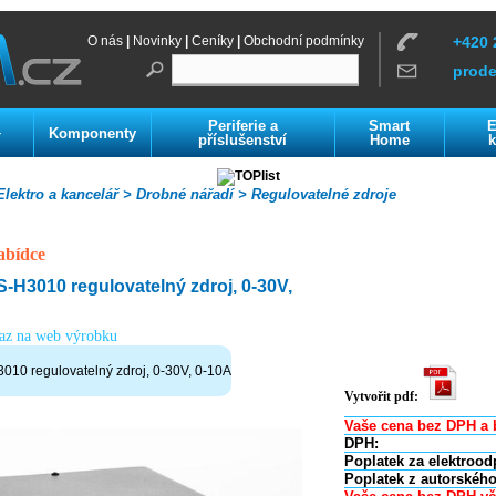
O nás
|
Novinky
|
Ceníky
|
Obchodní podmínky
+420 
prod
Periferie a
Smart
E
Komponenty
í
příslušenství
Home
k
lektro a kancelář >
Drobné nářadí >
Regulovatelné zdroje
abídce
H3010 regulovatelný zdroj, 0-30V,
kaz na web výrobku
10 regulovatelný zdroj, 0-30V, 0-10A
Vytvořit pdf:
Vaše cena bez DPH a 
DPH:
Poplatek za elektrood
Poplatek z autorského