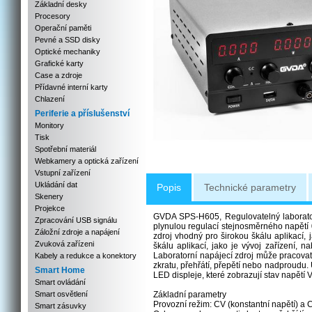
Základní desky
Procesory
Operační paměti
Pevné a SSD disky
Optické mechaniky
Grafické karty
Case a zdroje
Přídavné interní karty
Chlazení
Periferie a příslušenství
Monitory
Tisk
Spotřební materiál
Webkamery a optická zařízení
Vstupní zařízení
Ukládání dat
Popis
Technické parametry
Skenery
Projekce
GVDA SPS-H605, Regulovatelný laborator
Zpracování USB signálu
plynulou regulací stejnosměrného napětí
Záložní zdroje a napájení
zdroj vhodný pro širokou škálu aplikací, 
Zvuková zařízeni
škálu aplikací, jako je vývoj zařízení, na
Laboratorní napájecí zdroj může pracovat
Kabely a redukce a konektory
zkratu, přehřátí, přepětí nebo nadproudu. 
Smart Home
LED displeje, které zobrazují stav napětí
Smart ovládání
Smart osvětlení
Základní parametry
Provozní režim: CV (konstantní napětí) a 
Smart zásuvky