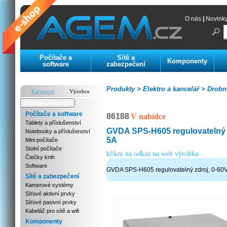
O nás
|
Novink
Počítače a
Sítě a
Komponenty
software
zabezpečení
Produkty >
Elektro a kancelář >
Drobné
Kategorie
Výrobce
Zoznam kategórií
Počítače a software
86188
V nabídce
Tablety a příslušenství
GVDA SPS-H605 regulovatelný zd
Notebooky a příslušenství
5A
Mini počítače
Stolní počítače
klikni na odkaz na web výrobku
Čtečky knih
Software
GVDA SPS-H605 regulovatelný zdroj, 0-60V
Sítě a zabezpečení
Kamerové systémy
Síťové aktivní prvky
Síťové pasivní prvky
Kabeláž pro sítě a wifi
Komponenty