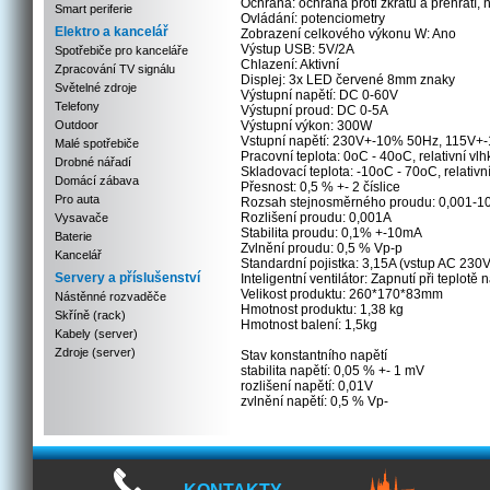
Ochrana: ochrana proti zkratu a přehřátí,
Smart periferie
Ovládání: potenciometry
Elektro a kancelář
Zobrazení celkového výkonu W: Ano
Výstup USB: 5V/2A
Spotřebiče pro kanceláře
Chlazení: Aktivní
Zpracování TV signálu
Displej: 3x LED červené 8mm znaky
Světelné zdroje
Výstupní napětí: DC 0-60V
Telefony
Výstupní proud: DC 0-5A
Outdoor
Výstupní výkon: 300W
Vstupní napětí: 230V+-10% 50Hz, 115V+
Malé spotřebiče
Pracovní teplota: 0oC - 40oC, relativní v
Drobné nářadí
Skladovací teplota: -10oC - 70oC, relati
Domácí zábava
Přesnost: 0,5 % +- 2 číslice
Pro auta
Rozsah stejnosměrného proudu: 0,001-1
Rozlišení proudu: 0,001A
Vysavače
Stabilita proudu: 0,1% +-10mA
Baterie
Zvlnění proudu: 0,5 % Vp-p
Kancelář
Standardní pojistka: 3,15A (vstup AC 230V
Servery a příslušenství
Inteligentní ventilátor: Zapnutí při teplotě
Velikost produktu: 260*170*83mm
Nástěnné rozvaděče
Hmotnost produktu: 1,38 kg
Skříně (rack)
Hmotnost balení: 1,5kg
Kabely (server)
Zdroje (server)
Stav konstantního napětí
stabilita napětí: 0,05 % +- 1 mV
rozlišení napětí: 0,01V
zvlnění napětí: 0,5 % Vp-