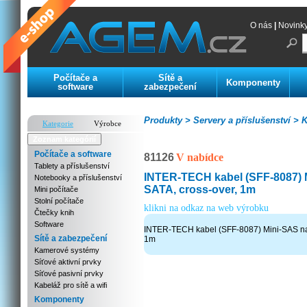
O nás
|
Novink
Počítače a
Sítě a
Komponenty
software
zabezpečení
Produkty >
Servery a příslušenství >
K
Kategorie
Výrobce
Zoznam kategórií
Počítače a software
81126
V nabídce
Tablety a příslušenství
INTER-TECH kabel (SFF-8087) 
Notebooky a příslušenství
SATA, cross-over, 1m
Mini počítače
Stolní počítače
klikni na odkaz na web výrobku
Čtečky knih
Software
INTER-TECH kabel (SFF-8087) Mini-SAS na 
Sítě a zabezpečení
1m
Kamerové systémy
Síťové aktivní prvky
Síťové pasivní prvky
Kabeláž pro sítě a wifi
Komponenty