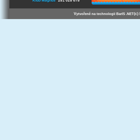
Klub Magnus
281 028 678
V
(c)
ytvořené na technologii BarIS .NET