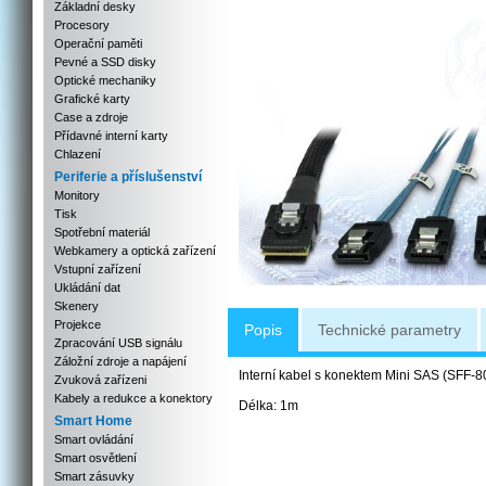
Základní desky
Procesory
Operační paměti
Pevné a SSD disky
Optické mechaniky
Grafické karty
Case a zdroje
Přídavné interní karty
Chlazení
Periferie a příslušenství
Monitory
Tisk
Spotřební materiál
Webkamery a optická zařízení
Vstupní zařízení
Ukládání dat
Skenery
Projekce
Popis
Technické parametry
Zpracování USB signálu
Záložní zdroje a napájení
Interní kabel s konektem Mini SAS (SFF-80
Zvuková zařízeni
Kabely a redukce a konektory
Délka: 1m
Smart Home
Smart ovládání
Smart osvětlení
Smart zásuvky