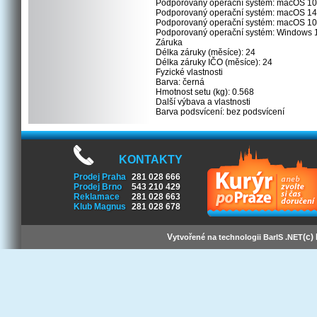
Podporovaný operační systém: macOS 10
Podporovaný operační systém: macOS 14
Podporovaný operační systém: macOS 10
Podporovaný operační systém: Windows 
Záruka
Délka záruky (měsíce): 24
Délka záruky IČO (měsíce): 24
Fyzické vlastnosti
Barva: černá
Hmotnost setu (kg): 0.568
Další výbava a vlastnosti
Barva podsvícení: bez podsvícení
KONTAKTY
Prodej Praha
281 028 666
Prodej Brno
543 210 429
Reklamace
281 028 663
Klub Magnus
281 028 678
V
(c)
ytvořené na technologii BarIS .NET