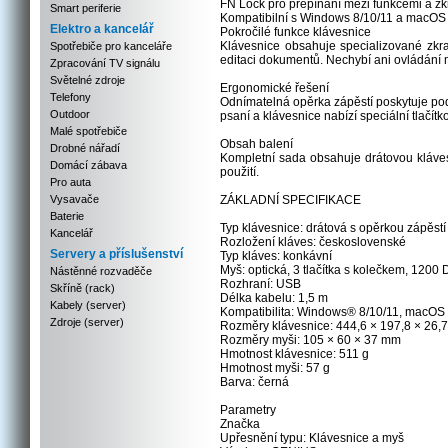
FN Lock pro přepínání mezi funkcemi a z
Smart periferie
Kompatibilní s Windows 8/10/11 a macOS
Elektro a kancelář
Pokročilé funkce klávesnice
Klávesnice obsahuje specializované zkra
Spotřebiče pro kanceláře
editaci dokumentů. Nechybí ani ovládání mé
Zpracování TV signálu
Světelné zdroje
Ergonomické řešení
Telefony
Odnímatelná opěrka zápěstí poskytuje podp
Outdoor
psaní a klávesnice nabízí speciální tlačítk
Malé spotřebiče
Obsah balení
Drobné nářadí
Kompletní sada obsahuje drátovou kláves
Domácí zábava
použití.
Pro auta
Vysavače
ZÁKLADNÍ SPECIFIKACE
Baterie
Typ klávesnice: drátová s opěrkou zápěstí
Kancelář
Rozložení kláves: československé
Servery a příslušenství
Typ kláves: konkávní
Myš: optická, 3 tlačítka s kolečkem, 1200 
Nástěnné rozvaděče
Rozhraní: USB
Skříně (rack)
Délka kabelu: 1,5 m
Kabely (server)
Kompatibilita: Windows® 8/10/11, macOS
Zdroje (server)
Rozměry klávesnice: 444,6 × 197,8 × 26,
Rozměry myši: 105 × 60 × 37 mm
Hmotnost klávesnice: 511 g
Hmotnost myši: 57 g
Barva: černá
Parametry
Značka
Upřesnění typu: Klávesnice a myš