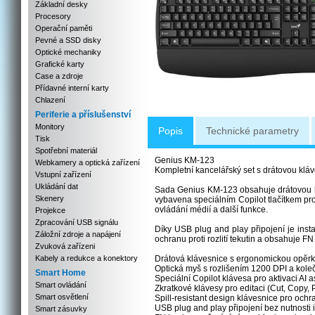
Základní desky
Procesory
Operační paměti
Pevné a SSD disky
Optické mechaniky
Grafické karty
Case a zdroje
Přídavné interní karty
Chlazení
Periferie a příslušenství
Monitory
Popis
Technické parametry
Tisk
Spotřební materiál
Genius KM-123
Webkamery a optická zařízení
Kompletní kancelářský set s drátovou kláve
Vstupní zařízení
Ukládání dat
Sada Genius KM-123 obsahuje drátovou kl
Skenery
vybavena speciálním Copilot tlačítkem pro
ovládání médií a další funkce.
Projekce
Zpracování USB signálu
Díky USB plug and play připojení je insta
Záložní zdroje a napájení
ochranu proti rozlití tekutin a obsahuje 
Zvuková zařízeni
Kabely a redukce a konektory
Drátová klávesnice s ergonomickou opěr
Optická myš s rozlišením 1200 DPI a kol
Smart Home
Speciální Copilot klávesa pro aktivaci AI
Smart ovládání
Zkratkové klávesy pro editaci (Cut, Copy, 
Smart osvětlení
Spill-resistant design klávesnice pro ochran
USB plug and play připojení bez nutnosti 
Smart zásuvky