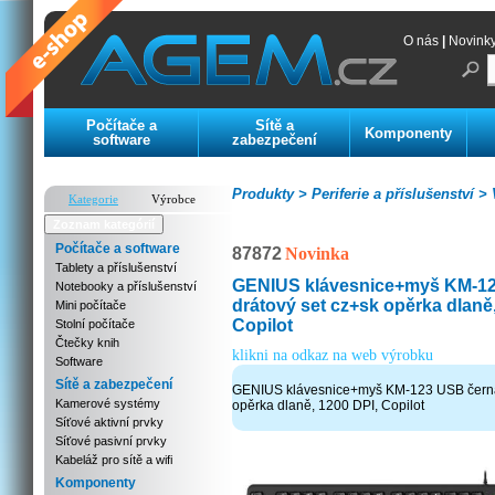
O nás
|
Novink
Počítače a
Sítě a
Komponenty
software
zabezpečení
Produkty >
Periferie a příslušenství >
V
Kategorie
Výrobce
Zoznam kategórií
Počítače a software
87872
Novinka
Tablety a příslušenství
GENIUS klávesnice+myš KM-12
Notebooky a příslušenství
drátový set cz+sk opěrka dlaně
Mini počítače
Copilot
Stolní počítače
Čtečky knih
klikni na odkaz na web výrobku
Software
Sítě a zabezpečení
GENIUS klávesnice+myš KM-123 USB černá,
Kamerové systémy
opěrka dlaně, 1200 DPI, Copilot
Síťové aktivní prvky
Síťové pasivní prvky
Kabeláž pro sítě a wifi
Komponenty