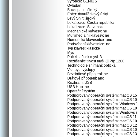
Výrobce: GENIUS
Ovládání
Backspace: široký
Enter: dvouřádkový úzký
Levý Shift: široký
Lokalizace: Česká republika
Lokalizace: Slovensko
Mechanické klávesy: ne
Multimediální klávesy: ne
Numerická klávesnice: ano
Podsvícení klávesnice: ne
Typ kláves: klasické
Myš
Počet tlačítek myši: 3
Rozlišení/citlivost myši (DPI): 1200
Technologie snímání: optická
Vstupy a výstupy
Bezdrátové připojení: ne
Drátové připojení: ano
Rozhraní: USB
USB Hub: ne
Operační systém
Podporovaný operační systém: macOS 15
Podporovaný operační systém: macOS 10
Podporovaný operační systém: Windows 
Podporovaný operační systém: macOS 10
Podporovaný operační systém: Windows 
Podporovaný operační systém: macOS 11
Podporovaný operační systém: macOS 10
Podporovaný operační systém: macOS 12
Podporovaný operační systém: macOS 10
Podporovaný operační systém: macOS 13