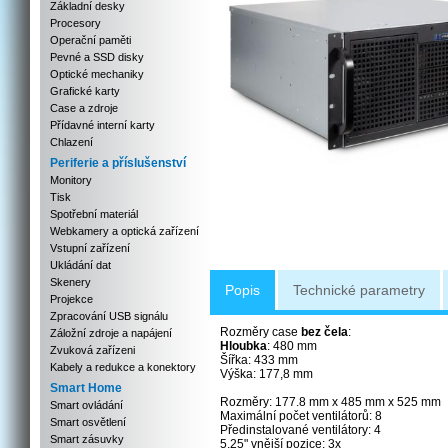
Základní desky
Procesory
Operační paměti
Pevné a SSD disky
Optické mechaniky
Grafické karty
Case a zdroje
Přídavné interní karty
Chlazení
Periferie a příslušenství
Monitory
Tisk
Spotřební materiál
Webkamery a optická zařízení
Vstupní zařízení
Ukládání dat
Skenery
Popis
Technické parametry
Projekce
Zpracování USB signálu
Rozměry case
bez čela
:
Záložní zdroje a napájení
Hloubka
: 480 mm
Zvuková zařízeni
Šířka: 433 mm
Kabely a redukce a konektory
Výška: 177,8 mm
Smart Home
Rozměry: 177.8 mm x 485 mm x 525 mm
Smart ovládání
Maximální počet ventilátorů: 8
Smart osvětlení
Předinstalované ventilátory: 4
Smart zásuvky
5,25" vnější pozice: 3x