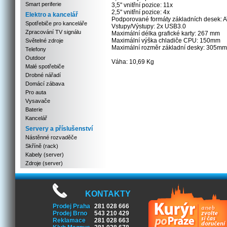
Smart periferie
3,5" vnitřní pozice: 11x
2,5" vnitřní pozice: 4x
Elektro a kancelář
Podporované formáty základních desek: A
Spotřebiče pro kanceláře
Vstupy/Výstupy: 2x USB3.0
Zpracování TV signálu
Maximální délka grafické karty: 267 mm
Maximální výška chladiče CPU: 150mm
Světelné zdroje
Maximální rozměr základní desky: 305mm 
Telefony
Outdoor
Váha: 10,69 Kg
Malé spotřebiče
Drobné nářadí
Domácí zábava
Pro auta
Vysavače
Baterie
Kancelář
Servery a příslušenství
Nástěnné rozvaděče
Skříně (rack)
Kabely (server)
Zdroje (server)
KONTAKTY
Prodej Praha
281 028 666
Prodej Brno
543 210 429
Reklamace
281 028 663