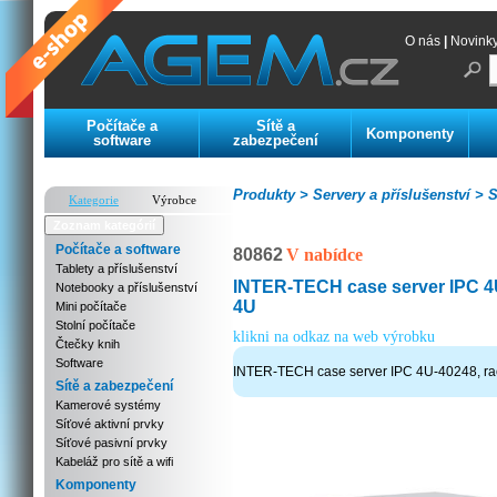
O nás
|
Novink
Počítače a
Sítě a
Komponenty
software
zabezpečení
Produkty >
Servery a příslušenství >
S
Kategorie
Výrobce
Zoznam kategórií
Počítače a software
80862
V nabídce
Tablety a příslušenství
INTER-TECH case server IPC 4
Notebooky a příslušenství
4U
Mini počítače
Stolní počítače
klikni na odkaz na web výrobku
Čtečky knih
Software
INTER-TECH case server IPC 4U-40248, ra
Sítě a zabezpečení
Kamerové systémy
Síťové aktivní prvky
Síťové pasivní prvky
Kabeláž pro sítě a wifi
Komponenty