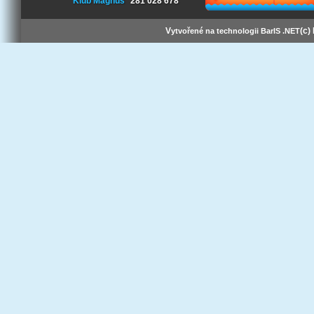
Klub Magnus
281 028 678
V
(c)
ytvořené na technologii BarIS .NET