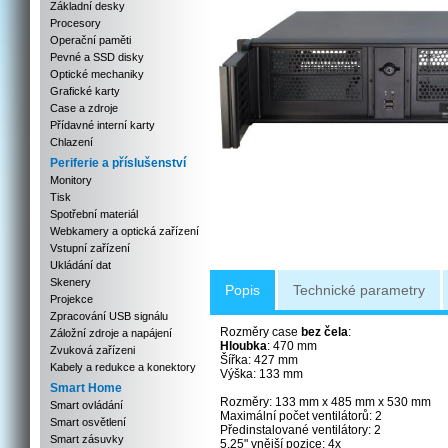
Základní desky
Procesory
Operační paměti
Pevné a SSD disky
Optické mechaniky
Grafické karty
Case a zdroje
Přídavné interní karty
Chlazení
Periferie a příslušenství
Monitory
Tisk
Spotřební materiál
Webkamery a optická zařízení
Vstupní zařízení
Ukládání dat
Skenery
Popis
Technické parametry
Projekce
Zpracování USB signálu
Rozměry case
bez čela
:
Záložní zdroje a napájení
Hloubka
: 470 mm
Zvuková zařízeni
Šířka: 427 mm
Kabely a redukce a konektory
Výška: 133 mm
Smart Home
Rozměry: 133 mm x 485 mm x 530 mm
Smart ovládání
Maximální počet ventilátorů: 2
Smart osvětlení
Předinstalované ventilátory: 2
Smart zásuvky
5,25" vnější pozice: 4x