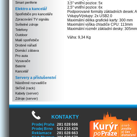
Smart periferie
3,5" vnitřní pozice: 5x
2,5" vnitřní pozice: 6x
Elektro a kancelář
Podporované formáty základních desek: AT
Spotřebiče pro kanceláře
Vstupy/Výstupy: 2x USB2.0
Zpracování TV signálu
Maximální délka grafické karty: 300 mm
Maximální výška chladiče CPU: 113mm
Světelné zdroje
Maximální rozměr základní desky: 305mm 
Telefony
Outdoor
Váha: 9,34 Kg
Malé spotřebiče
Drobné nářadí
Domácí zábava
Pro auta
Vysavače
Baterie
Kancelář
Servery a příslušenství
Nástěnné rozvaděče
Skříně (rack)
Kabely (server)
Zdroje (server)
KONTAKTY
Prodej Praha
281 028 666
Prodej Brno
543 210 429
Reklamace
281 028 663