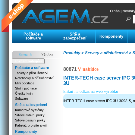
O nás
|
Novink
Počítače a
Sítě a
Komponenty
software
zabezpečení
Produkty >
Servery a příslušenství >
S
Kategorie
Výrobce
Zoznam kategórií
Počítače a software
80871
V nabídce
Tablety a příslušenství
INTER-TECH case server IPC 3
Notebooky a příslušenství
3U
Mini počítače
Stolní počítače
klikni na odkaz na web výrobku
Čtečky knih
Software
INTER-TECH case server IPC 3U-3098-S, r
Sítě a zabezpečení
Kamerové systémy
Síťové aktivní prvky
Síťové pasivní prvky
Kabeláž pro sítě a wifi
Komponenty