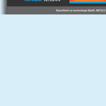
Klub Magnus
281 028 678
V
(c)
ytvořené na technologii BarIS .NET