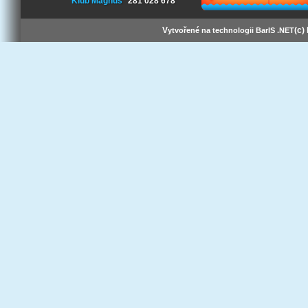
Klub Magnus
281 028 678
V
(c)
ytvořené na technologii BarIS .NET