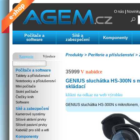
O nás
|
Novink
Počítače a
Sítě a
Komponenty
software
zabezpečení
Produkty >
Periferie a příslušenství >
Z
Kategorie
Výrobce
Zoznam kategórií
Počítače a software
35999
V nabídce
Tablety a příslušenství
GENIUS sluchátka HS-300N s m
Notebooky a příslušenství
skládací
Mini počítače
Stolní počítače
klikni na odkaz na web výrobku
Čtečky knih
Software
GENIUS sluchátka HS-300N s mikrofonem, 
Sítě a zabezpečení
Kamerové systémy
Síťové aktivní prvky
Síťové pasivní prvky
Kabeláž pro sítě a wifi
Komponenty