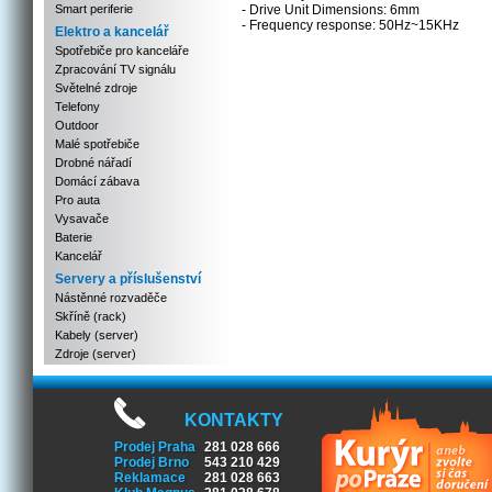
Smart periferie
- Drive Unit Dimensions: 6mm
- Frequency response: 50Hz~15KHz
Elektro a kancelář
Spotřebiče pro kanceláře
Zpracování TV signálu
Světelné zdroje
Telefony
Outdoor
Malé spotřebiče
Drobné nářadí
Domácí zábava
Pro auta
Vysavače
Baterie
Kancelář
Servery a příslušenství
Nástěnné rozvaděče
Skříně (rack)
Kabely (server)
Zdroje (server)
KONTAKTY
Prodej Praha
281 028 666
Prodej Brno
543 210 429
Reklamace
281 028 663