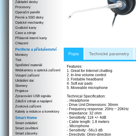
Základní desky
Procesory
Operační paměti
Pevné a SSD disky
Optické mechaniky
Grafické karty
Case a zdroje
Přídavné interní karty
Chlazení
Periferie a příslušenství
Popis
Technické parametry
Monitory
Tisk
Spotřební materiál
Features:
Webkamery a optická zařízení
1. Great for Internet chatting
2. In-line volume control
Vstupní zařízení
3. Foldable headband
Ukládání dat
4. Soft ear pads
Skenery
5. Moveable microphone
Projekce
Zpracování USB signálu
Technical Specification:
.. Headphone
Záložní zdroje a napájení
- Drive Unit Dimensions: 36mm
Zvuková zařízeni
- Frequency response: 20Hz ~ 20KHz
Kabely a redukce a konektory
- Impedance: 32 ohm
- Sensitivity: 118 +/- 4dB
Smart Home
- Cable length: 1.8 meters
Smart ovládání
.. Microphone
Smart osvětlení
- Sensitivity: -56±3 dB
Smart zásuvky
- Directivity: Omni-direction