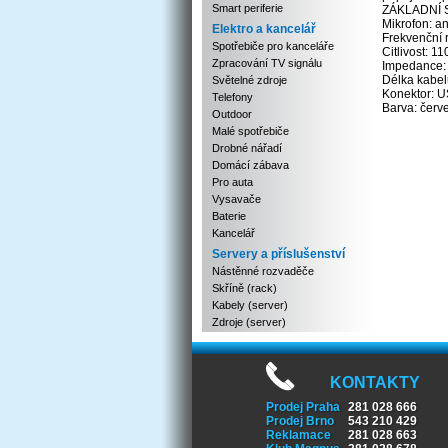
Smart periferie
ZÁKLADNÍ 
Mikrofon: a
Elektro a kancelář
Frekvenční 
Spotřebiče pro kanceláře
Citlivost: 1
Zpracování TV signálu
Impedance:
Délka kabel
Světelné zdroje
Konektor: 
Telefony
Barva: červ
Outdoor
Malé spotřebiče
Drobné nářadí
Domácí zábava
Pro auta
Vysavače
Baterie
Kancelář
Servery a příslušenství
Nástěnné rozvaděče
Skříně (rack)
Kabely (server)
Zdroje (server)
KONTAKTY
Prodej Praha
281 028 666
Prodej Brno
543 210 429
Reklamace
281 028 663