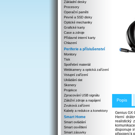
Základní desky
Procesory
Operační paměti
Pevné a SSD disky
Optické mechaniky
Grafické karty
Case a zdroje
Přídavné interní karty
Chlazení
Periferie a příslušenství
Monitory
Tisk
Spotřební materiál
Webkamery a optická zařízení
Vstupní zařízení
Ukládání dat
Skenery
Projekce
Zpracování USB signálu
Popis
Záložní zdroje a napájení
Zvuková zařízeni
Kabely a redukce a konektory
Genius GX
Smart Home
Herní drát
realistický
Smart ovládání
komunikace.
Smart osvětlení
disponuje i
Smart zásuvky
připojení k