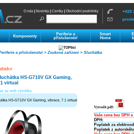
O nás
|
Novinky
|
Ceníky
|
Obchodní podmínky
+420 
prod
Periferie a
Smart
E
Komponenty
í
příslušenství
Home
k
eriferie a příslušenství >
Zvuková zařízeni >
Sluchátka
abídce
luchátka HS-G710V GX Gaming,
1 virtual
kaz na web výrobku
átka HS-G710V GX Gaming, vibrace, 7.1 virtual
Vytvořit pdf:
Vaše cena bez DPH a 
DPH:
Poplatek za elektroo
Poplatek z autorskéh