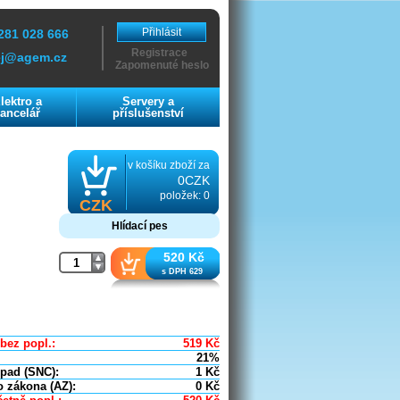
Přihlásit
281 028 666
Registrace
ej@agem.cz
Zapomenuté heslo
lektro a
Servery a
ancelář
příslušenství
v košíku zboží za
0CZK
položek: 0
CZK
Hlídací pes
520 Kč
s DPH 629
bez popl.:
519
Kč
21%
dpad (SNC):
1
Kč
o zákona (AZ):
0
Kč