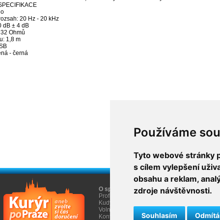
SPECIFIKACE
no
rozsah: 20 Hz - 20 kHz
10 dB ± 4 dB
 32 Ohmů
u: 1,8 m
USB
ená - černá
Používáme sou
Tyto webové stránky po
s cílem vylepšení uži
obsahu a reklam, anal
O společnosti
zdroje návštěvnosti.
O nákupu
Profil firmy AGEM
Obchodní informace
Kudy k nám
Informace Cookies
Volná místa
Souhlasím
Odmít
Kontakty