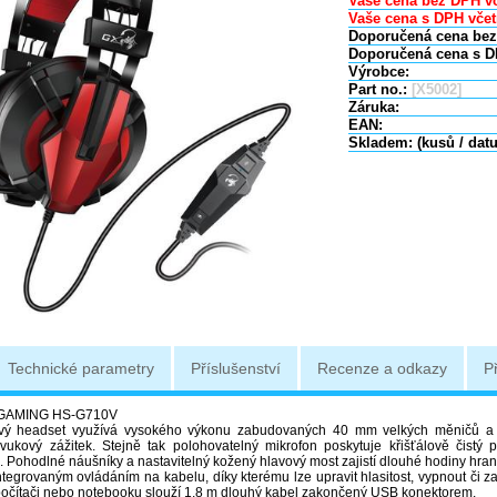
Vaše cena bez DPH vč
Vaše cena s DPH včet
Doporučená cena bez
Doporučená cena s D
Výrobce:
Part no.:
[X5002]
Záruka:
EAN:
Skladem: (kusů / dat
Technické parametry
Příslušenství
Recenze a odkazy
P
 GAMING HS-G710V
ový headset využívá vysokého výkonu zabudovaných 40 mm velkých měničů a 
 zvukový zážitek. Stejně tak polohovatelný mikrofon poskytuje křišťálově čistý 
 Pohodlné náušníky a nastavitelný kožený hlavový most zajistí dlouhé hodiny hran
ntegrovaným ovládáním na kabelu, díky kterému lze upravit hlasitost, vypnout či z
 počítači nebo notebooku slouží 1,8 m dlouhý kabel zakončený USB konektorem.