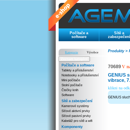
Počítače a
Sítě a
software
zabezpečen
Produkty >
P
Kategorie
Výrobce
Zoznam kategórií
Počítače a software
70689
V n
Tablety a příslušenství
GENIUS s
Notebooky a příslušenství
vibrace, 7.
Mini počítače
Stolní počítače
klikni na od
Čtečky knih
Software
GENIUS sluch
Sítě a zabezpečení
Kamerové systémy
Síťové aktivní prvky
Síťové pasivní prvky
Kabeláž pro sítě a wifi
Komponenty