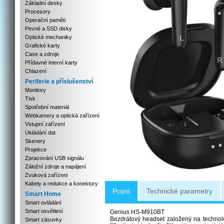
Základní desky
Procesory
Operační paměti
Pevné a SSD disky
Optické mechaniky
Grafické karty
Case a zdroje
Přídavné interní karty
Chlazení
Periferie a příslušenství
Monitory
Tisk
Spotřební materiál
Webkamery a optická zařízení
Vstupní zařízení
Ukládání dat
Skenery
Projekce
Zpracování USB signálu
Záložní zdroje a napájení
Zvuková zařízeni
Kabely a redukce a konektory
Popis
Technické parametry
Smart Home
Smart ovládání
Smart osvětlení
Genius HS-M910BT
Bezdrátový headset založený na technol
Smart zásuvky