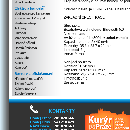
Přepínat skladby či přijímat hovory lze j
Smart periferie
Elektro a kancelář
Součástí balení je USB-C kabel a náhradní
Spotřebiče pro kanceláře
ZÁKLADNÍ SPECIFIKACE
Zpracování TV signálu
Světelné zdroje
Sluchátka
Telefony
Bezdrátová technologie: Bluetooth 5.0
Outdoor
Mikrofon: ano
Výdrž baterie: 4 h (300 h v pohotovostním
Malé spotřebiče
Kapacita baterie: 2x 40 mAh
Drobné nářadí
Rozměry: 35,8 x 23,7 x 21 mm
Domácí zábava
Hmotnost: 8 g
Pro auta
Barva: černá
Vysavače
Nabíjecí pouzdro
Baterie
Rozhraní: USB typ C
Kancelář
Kapacita baterie: 300 mAh
Servery a příslušenství
Rozměry: 54,2 x 54,1 x 29,8 mm
Hmotnost: 34 g
Nástěnné rozvaděče
Barva: černá
Skříně (rack)
Kabely (server)
Zdroje (server)
KONTAKTY
Prodej Praha
281 028 666
Prodej Brno
543 210 429
Reklamace
281 028 663