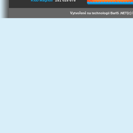
Klub Magnus
281 028 678
V
(c)
ytvořené na technologii BarIS .NET