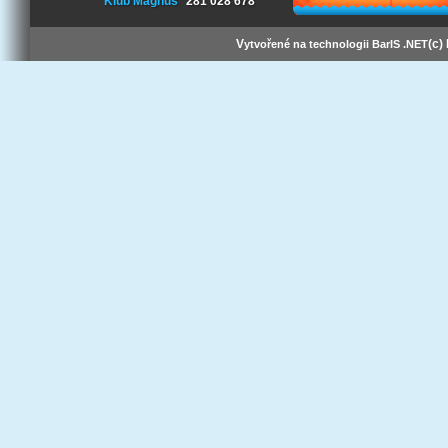
Klub Magnus
281 028 678
V
(c)
ytvořené na technologii BarIS .NET