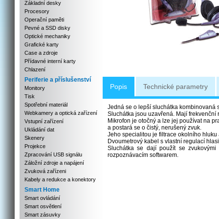
Základní desky
Procesory
Operační paměti
Pevné a SSD disky
Optické mechaniky
Grafické karty
Case a zdroje
Přídavné interní karty
Chlazení
Periferie a příslušenství
Popis
Technické parametry
Monitory
Tisk
Spotřební materiál
Jedná se o lepší sluchátka kombinovaná 
Webkamery a optická zařízení
Sluchátka jsou uzavřená. Mají frekvenční 
Mikrofon je otočný a lze jej používat na 
Vstupní zařízení
a postará se o čistý, nerušený zvuk.
Ukládání dat
Jeho specialitou je filtrace okolního hluk
Skenery
Dvoumetrový kabel s vlastní regulací hlasi
Projekce
Sluchátka se dají použít se zvukovými
Zpracování USB signálu
rozpoznávacím softwarem.
Záložní zdroje a napájení
Zvuková zařízeni
Kabely a redukce a konektory
Smart Home
Smart ovládání
Smart osvětlení
Smart zásuvky