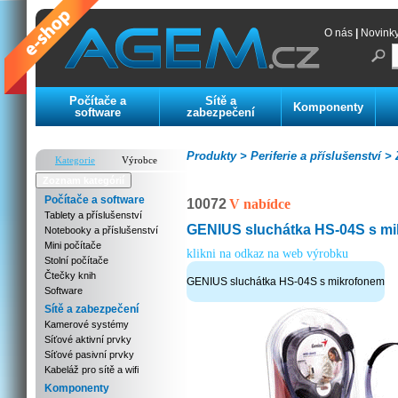
O nás
|
Novink
Počítače a
Sítě a
Komponenty
software
zabezpečení
Produkty >
Periferie a příslušenství >
Z
Kategorie
Výrobce
Zoznam kategórií
Počítače a software
10072
V nabídce
Tablety a příslušenství
GENIUS sluchátka HS-04S s m
Notebooky a příslušenství
Mini počítače
klikni na odkaz na web výrobku
Stolní počítače
Čtečky knih
GENIUS sluchátka HS-04S s mikrofonem
Software
Sítě a zabezpečení
Kamerové systémy
Síťové aktivní prvky
Síťové pasivní prvky
Kabeláž pro sítě a wifi
Komponenty