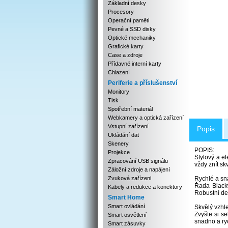
Základní desky
Procesory
Operační paměti
Pevné a SSD disky
Optické mechaniky
Grafické karty
Case a zdroje
Přídavné interní karty
Chlazení
Periferie a příslušenství
Monitory
Tisk
Spotřební materiál
Webkamery a optická zařízení
Vstupní zařízení
Popis
Ukládání dat
Skenery
POPIS:
Projekce
Stylový a e
Zpracování USB signálu
vždy znít sk
Záložní zdroje a napájení
Zvuková zařízeni
Rychlé a sn
Řada Blackw
Kabely a redukce a konektory
Robustní des
Smart Home
Smart ovládání
Skvělý vzhle
Zvyšte si s
Smart osvětlení
snadno a ryc
Smart zásuvky