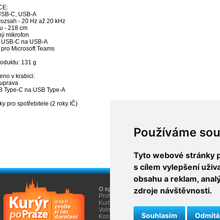
CE:
 USB-C, USB-A
rozsah - 20 Hz až 20 kHz
u - 218 cm
ý mikrofon
z USB-C na USB-A
e pro Microsoft Teams
oduktu: 131 g
no v krabici:
ouprava
B Type-C na USB Type-A
ky pro spotřebitele (2 roky IČ)
Používáme sou
Tyto webové stránky po
s cílem vylepšení uži
obsahu a reklam, anal
O společnosti
zdroje návštěvnosti.
O nákupu
Profil firmy AGEM
Obchodní informace
Kudy k nám
Informace Cookies
Volná místa
Souhlasím
Odmít
Kontakty