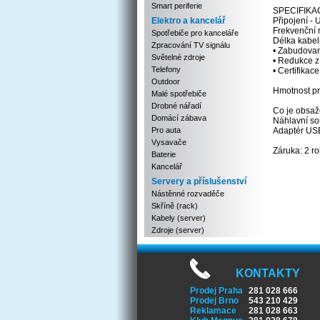
Smart periferie
SPECIFIKA
Elektro a kancelář
Připojení -
Frekvenční 
Spotřebiče pro kanceláře
Délka kabel
Zpracování TV signálu
• Zabudovan
Světelné zdroje
• Redukce 
Telefony
• Certifikac
Outdoor
Hmotnost pr
Malé spotřebiče
Drobné nářadí
Co je obsaže
Domácí zábava
Náhlavní s
Pro auta
Adaptér US
Vysavače
Záruka: 2 ro
Baterie
Kancelář
Servery a příslušenství
Nástěnné rozvaděče
Skříně (rack)
Kabely (server)
Zdroje (server)
KONTAKTY
Prodej Praha
281 028 666
Prodej Brno
543 210 429
Reklamace
281 028 663