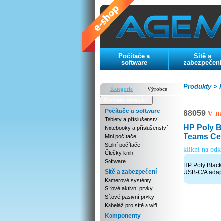
Počítače a
Sítě a
software
zabezpečen
Produkty >
P
Kategorie
Výrobce
Zoznam kategórií
Počítače a software
88059
V n
Tablety a příslušenství
HP Poly B
Notebooky a příslušenství
Teams Cer
Mini počítače
Stolní počítače
klikni na od
Čtečky knih
Software
HP Poly Black
Sítě a zabezpečení
USB-C/A adapt
Kamerové systémy
Síťové aktivní prvky
Síťové pasivní prvky
Kabeláž pro sítě a wifi
Komponenty