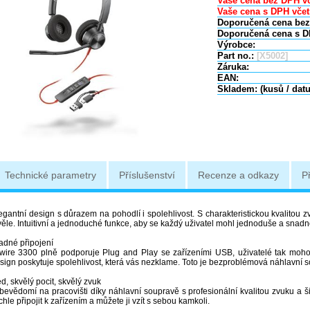
Vaše cena bez DPH vč
Vaše cena s DPH včet
Doporučená cena bez
Doporučená cena s D
Výrobce:
Part no.:
[X5002]
Záruka:
EAN:
Skladem: (kusů / dat
Technické parametry
Příslušenství
Recenze a odkazy
P
legantní design s důrazem na pohodlí i spolehlivost. S charakteristickou kvalitou
věle. Intuitivní a jednoduché funkce, aby se každý uživatel mohl jednoduše a snadn
adné připojení
ire 3300 plně podporuje Plug and Play se zařízeními USB, uživatelé tak mohou 
ign poskytuje spolehlivost, která vás nezklame. Toto je bezproblémová náhlavní so
d, skvělý pocit, skvělý zvuk
ebevědomí na pracovišti díky náhlavní soupravě s profesionální kvalitou zvuku a 
hle připojit k zařízením a můžete ji vzít s sebou kamkoli.