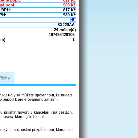
etně popl.:
817
Kč
ně popl.:
989
Kč
 DPH:
817
Kč
PH:
989
Kč
HP
8X220AA
24 měsíc(ů)
197498429106
um)
1
řílohy
 zvuku Poly se můžete spolehnout, že budete
o připojit k preferovanému zařízení.
přijímat hovory v kanceláři i na cestách.
uprava, kterou jste hledali.
širokými možnostmi přizpůsobení, kterou lze