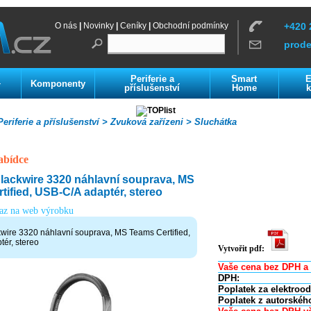
O nás
|
Novinky
|
Ceníky
|
Obchodní podmínky
+420 
prod
Periferie a
Smart
E
Komponenty
í
příslušenství
Home
k
eriferie a příslušenství >
Zvuková zařízeni >
Sluchátka
abídce
lackwire 3320 náhlavní souprava, MS
tified, USB-C/A adaptér, stereo
kaz na web výrobku
wire 3320 náhlavní souprava, MS Teams Certified,
ér, stereo
Vytvořit pdf:
Vaše cena bez DPH a 
DPH:
Poplatek za elektroo
Poplatek z autorskéh