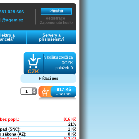
Přihlásit
281 028 666
Registrace
ej@agem.cz
Zapomenuté heslo
lektro a
Servery a
ancelář
příslušenství
v košíku zboží za
0CZK
položek: 0
CZK
Hlídací pes
817 Kč
s DPH 989
bez popl.:
816
Kč
21%
dpad (SNC):
1
Kč
o zákona (AZ):
0
Kč