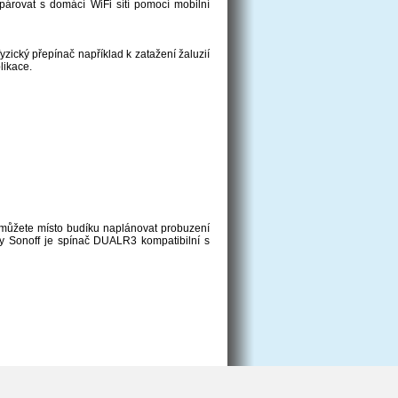
 spárovat s domácí WiFi sítí pomocí mobilní
zický přepínač například k zatažení žaluzií
likace.
i můžete místo budíku naplánovat probuzení
kty Sonoff je spínač DUALR3 kompatibilní s