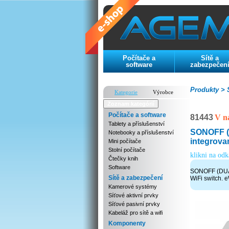
Počítače a
Sítě a
software
zabezpečen
Produkty >
S
Kategorie
Výrobce
Zoznam kategórií
Počítače a software
81443
V n
Tablety a příslušenství
SONOFF (
Notebooky a příslušenství
integrova
Mini počítače
Stolní počítače
klikni na od
Čtečky knih
Software
SONOFF (DUAL
Sítě a zabezpečení
WiFi switch. 
Kamerové systémy
Síťové aktivní prvky
Síťové pasivní prvky
Kabeláž pro sítě a wifi
Komponenty