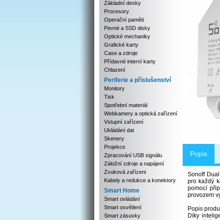
Základní desky
Procesory
Operační paměti
Pevné a SSD disky
Optické mechaniky
Grafické karty
Case a zdroje
Přídavné interní karty
Chlazení
Periferie a příslušenství
Monitory
Tisk
Spotřební materiál
Webkamery a optická zařízení
Vstupní zařízení
Ukládání dat
Skenery
Projekce
Popis
Zpracování USB signálu
Záložní zdroje a napájení
Zvuková zařízeni
Sonoff Dual
Kabely a redukce a konektory
pro každý k
pomocí přip
Smart Home
provozem vy
Smart ovládání
Smart osvětlení
Popis produ
Díky inteli
Smart zásuvky