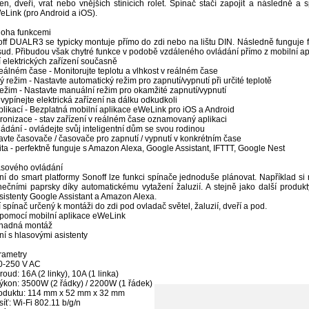
en, dveří, vrat nebo vnějších stínících rolet. Spínač stačí zapojit a následně a
eLink (pro Android a iOS).
noha funkcemi
ff DUALR3 se typicky montuje přímo do zdi nebo na lištu DIN. Následně funguje fy
osud. Přibudou však chytré funkce v podobě vzdáleného ovládání přímo z mobilní ap
í elektrických zařízení současně
reálném čase - Monitorujte teplotu a vlhkost v reálném čase
ý režim - Nastavte automatický režim pro zapnutí/vypnutí při určité teplotě
režim - Nastavte manuální režim pro okamžité zapnutí/vypnutí
/ vypínejte elektrická zařízení na dálku odkudkoli
plikací - Bezplatná mobilní aplikace eWeLink pro iOS a Android
hronizace - stav zařízení v reálném čase oznamovaný aplikaci
vládání - ovládejte svůj inteligentní dům se svou rodinou
avte časovače / časovače pro zapnutí / vypnutí v konkrétním čase
ita - perfektně funguje s Amazon Alexa, Google Assistant, IFTTT, Google Nest
asového ovládání
ní do smart platformy Sonoff lze funkci spínače jednoduše plánovat. Například s
nečními paprsky díky automatickému vytažení žaluzií. A stejně jako další produ
sistenty Google Assistant a Amazon Alexa.
ní spínač určený k montáži do zdi pod ovladač světel, žaluzií, dveří a pod.
 pomocí mobilní aplikace eWeLink
snadná montáž
ní s hlasovými asistenty
rametry
0-250 V AC
oud: 16A (2 linky), 10A (1 linka)
ýkon: 3500W (2 řádky) / 2200W (1 řádek)
oduktu: 114 mm x 52 mm x 32 mm
íť: Wi-Fi 802.11 b/g/n