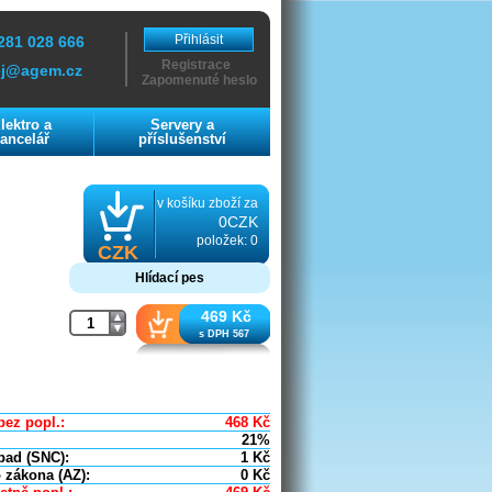
Přihlásit
281 028 666
Registrace
ej@agem.cz
Zapomenuté heslo
lektro a
Servery a
ancelář
příslušenství
v košíku zboží za
0CZK
položek: 0
CZK
Hlídací pes
469 Kč
s DPH 567
bez popl.:
468
Kč
21%
pad (SNC):
1
Kč
 zákona (AZ):
0
Kč