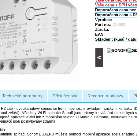
Vaše cena bez DPH vč
Vaše cena s DPH včetn
Doporučená cena bez
Doporučená cena s D
Výrobce:
Part no.:
[X5002]
Záruka:
EAN:
Skladem: (kusů / dat
Technické parametry
Příslušenství
Recenze a odkazy
P
 R3 Lite - dvoukanálový spínač se třemi možnostmi ovládání fyzickými kontakty S1 
anál zvlášť). Všechny Wi-Fi spínače Sonoff jsou určeny k ovládání elektrických s
ojené aplikace eWeLink z mobilního telefonu (Android i iPhone) odkudkoli na s
pínačů jsou poskytovány zdarma.
ktu
gentnímu spínači Sonoff DUALR3 můžete pomocí mobilní aplikace zcela snadno vzd