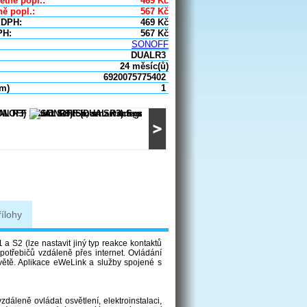
etně popl.:
469
Kč
ě popl.:
567
Kč
 DPH:
469
Kč
PH:
567
Kč
SONOFF
DUALR3
24 měsíc(ů)
6920075775402
um)
1
řílohy
a S2 (lze nastavit jiný typ reakce kontaktů
potřebičů vzdáleně přes internet. Ovládání
větě. Aplikace eWeLink a služby spojené s
áleně ovládat osvětlení, elektroinstalaci,