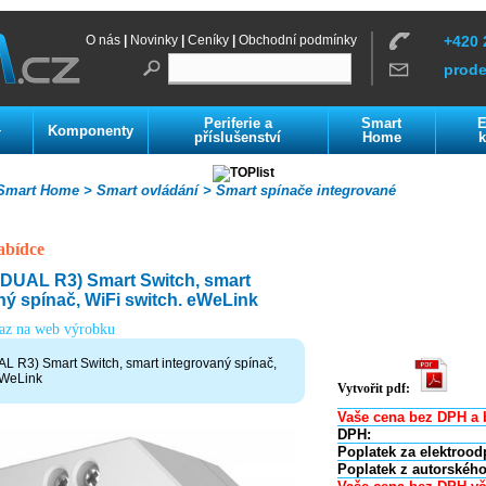
O nás
|
Novinky
|
Ceníky
|
Obchodní podmínky
+420 
prod
Periferie a
Smart
E
Komponenty
í
příslušenství
Home
k
mart Home >
Smart ovládání >
Smart spínače integrované
abídce
DUAL R3) Smart Switch, smart
ný spínač, WiFi switch. eWeLink
kaz na web výrobku
 R3) Smart Switch, smart integrovaný spínač,
eWeLink
Vytvořit pdf:
Vaše cena bez DPH a 
DPH:
Poplatek za elektrood
Poplatek z autorského