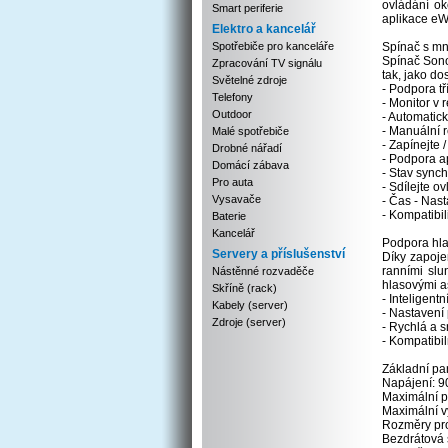
ovládání ok
Smart periferie
aplikace eW
Elektro a kancelář
Spotřebiče pro kanceláře
Spínač s m
Spínač Sono
Zpracování TV signálu
tak, jako d
Světelné zdroje
- Podpora tř
Telefony
- Monitor v 
Outdoor
- Automatick
- Manuální 
Malé spotřebiče
- Zapínejte 
Drobné nářadí
- Podpora a
Domácí zábava
- Stav sync
Pro auta
- Sdílejte o
Vysavače
- Čas - Nast
- Kompatibil
Baterie
Kancelář
Podpora hl
Servery a příslušenství
Díky zapoje
ranními slu
Nástěnné rozvaděče
hlasovými a
Skříně (rack)
- Inteligent
Kabely (server)
- Nastavení
Zdroje (server)
- Rychlá a 
- Kompatibil
Základní pa
Napájení: 9
Maximální pr
Maximální v
Rozměry pr
Bezdrátová s