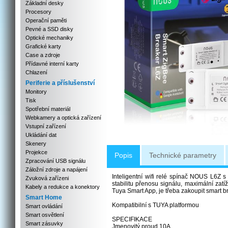
Základní desky
Procesory
Operační paměti
Pevné a SSD disky
Optické mechaniky
Grafické karty
Case a zdroje
Přídavné interní karty
Chlazení
Periferie a příslušenství
Monitory
Tisk
Spotřební materiál
Webkamery a optická zařízení
Vstupní zařízení
Ukládání dat
Skenery
Projekce
Popis
Technické parametry
Zpracování USB signálu
Záložní zdroje a napájení
Inteligentní wifi relé spínač NOUS L6Z s
Zvuková zařízeni
stabilitu přenosu signálu, maximální za
Kabely a redukce a konektory
Tuya Smart App, je třeba zakoupit smart 
Smart Home
Kompatibilní s TUYA platformou
Smart ovládání
Smart osvětlení
SPECIFIKACE
Smart zásuvky
Jmenovitý proud 10A