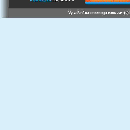
Klub Magnus
281 028 678
V
(c)
ytvořené na technologii BarIS .NET