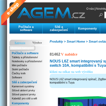
O nás
|
Novink
Počítače a
Sítě a
Komponenty
software
zabezpečení
Produkty >
Smart Home >
Smart ovlád
Kategorie
Výrobce
Zoznam kategórií
Počítače a software
81462
V nabídce
Tablety a příslušenství
NOUS L6Z smart integrovaný s
Notebooky a příslušenství
switch 10A, kompatibilní s Tuya
Mini počítače
Stolní počítače
klikni na odkaz na web výrobku
Čtečky knih
Software
NOUS L6Z smart integrovaný spínač, ZigBe
Sítě a zabezpečení
kompatibilní s Tuya
Kamerové systémy
Síťové aktivní prvky
Síťové pasivní prvky
Kabeláž pro sítě a wifi
Komponenty