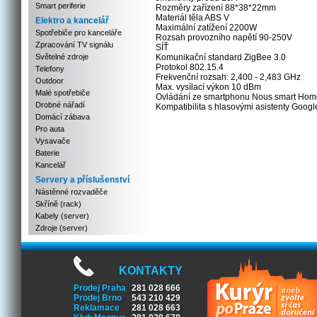
Smart periferie
Rozměry zařízení 88*38*22mm
Materiál těla ABS V
Elektro a kancelář
Maximální zatížení 2200W
Spotřebiče pro kanceláře
Rozsah provozního napětí 90-250V
Zpracování TV signálu
SÍŤ
Světelné zdroje
Komunikační standard ZigBee 3.0
Protokol 802.15.4
Telefony
Frekvenční rozsah: 2,400 - 2,483 GHz
Outdoor
Max. vysílací výkon 10 dBm
Malé spotřebiče
Ovládání ze smartphonu Nous smart Hom
Drobné nářadí
Kompatibilita s hlasovými asistenty Googl
Domácí zábava
Pro auta
Vysavače
Baterie
Kancelář
Servery a příslušenství
Nástěnné rozvaděče
Skříně (rack)
Kabely (server)
Zdroje (server)
KONTAKTY
Prodej Praha
281 028 666
Prodej Brno
543 210 429
Reklamace
281 028 663