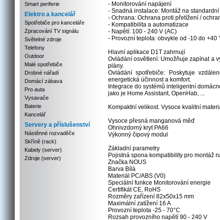
- Monitorování napájení
Smart periferie
- Snadná instalace: Montáž na standardní 
Elektro a kancelář
- Ochrana: Ochrana proti přetížení / ochran
Spotřebiče pro kanceláře
- Kompatibilita a automatizace
Zpracování TV signálu
- Napětí: 100 - 240 V (AC)
- Provozní teplota: obvykle od -10 do +40
Světelné zdroje
Telefony
Hlavní aplikace D1T zahrnují
Outdoor
Ovládání osvětlení: Umožňuje zapínat a v
Malé spotřebiče
plány.
Ovládání spotřebiče: Poskytuje vzdálen
Drobné nářadí
energetická účinnost a komfort.
Domácí zábava
Integrace do systémů inteligentní domácn
Pro auta
jako je Home Assistant, OpenHab, ...
Vysavače
Baterie
Kompaktní velikost. Vysoce kvalitní mater
Kancelář
Vysoce přesná manganová měď
Servery a příslušenství
Ohnivzdorný kryt PA66
Nástěnné rozvaděče
Výkonný čipový modul
Skříně (rack)
Základní parametry
Kabely (server)
Pojistná spona kompatibility pro montáž na
Zdroje (server)
Značka NOUS
Barva Bílá
Materiál PC/ABS (V0)
Speciální funkce Monitorování energie
Certifikát CE, RoHS
Rozměry zařízení 82x50x15 mm
Maximální zatížení 16 A
Provozní teplota -25 - 70°C
Rozsah provozního napětí 90 - 240 V