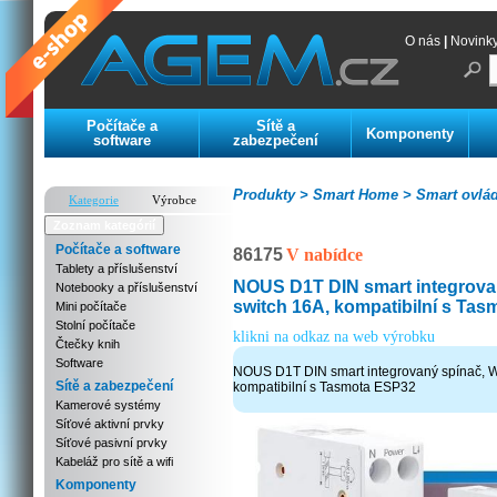
O nás
|
Novink
Počítače a
Sítě a
Komponenty
software
zabezpečení
Produkty >
Smart Home >
Smart ovlád
Kategorie
Výrobce
Zoznam kategórií
Počítače a software
86175
V nabídce
Tablety a příslušenství
NOUS D1T DIN smart integrovan
Notebooky a příslušenství
switch 16A, kompatibilní s Ta
Mini počítače
Stolní počítače
klikni na odkaz na web výrobku
Čtečky knih
Software
NOUS D1T DIN smart integrovaný spínač, Wi
Sítě a zabezpečení
kompatibilní s Tasmota ESP32
Kamerové systémy
Síťové aktivní prvky
Síťové pasivní prvky
Kabeláž pro sítě a wifi
Komponenty