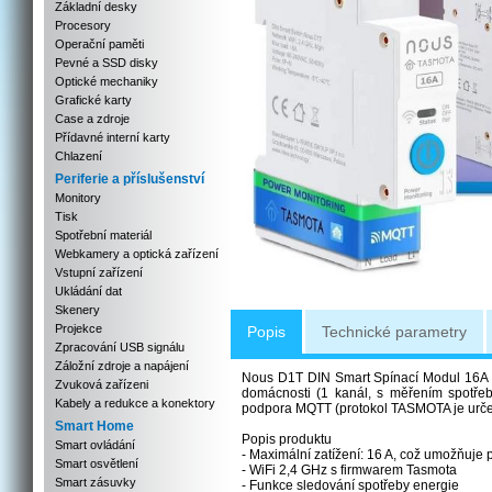
Základní desky
Procesory
Operační paměti
Pevné a SSD disky
Optické mechaniky
Grafické karty
Case a zdroje
Přídavné interní karty
Chlazení
Periferie a příslušenství
Monitory
Tisk
Spotřební materiál
Webkamery a optická zařízení
Vstupní zařízení
Ukládání dat
Skenery
Projekce
Popis
Technické parametry
Zpracování USB signálu
Záložní zdroje a napájení
Nous D1T DIN Smart Spínací Modul 16A s T
Zvuková zařízeni
domácnosti (1 kanál, s měřením spotř
Kabely a redukce a konektory
podpora MQTT (protokol TASMOTA je urč
Smart Home
Popis produktu
Smart ovládání
- Maximální zatížení: 16 A, což umožňuje 
Smart osvětlení
- WiFi 2,4 GHz s firmwarem Tasmota
Smart zásuvky
- Funkce sledování spotřeby energie