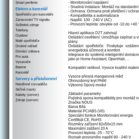
- Monitorování napájení
Smart periferie
- Snadná instalace: Montáž na standardní 
Elektro a kancelář
- Ochrana: Ochrana proti přetížení / ochran
Spotřebiče pro kanceláře
- Kompatibilita a automatizace
Zpracování TV signálu
- Napětí: 100 - 240 V (AC)
- Provozní teplota: obvykle od -10 do +40
Světelné zdroje
Telefony
Hlavní aplikace D2T zahrnují
Outdoor
Ovládání osvětlení: Umožňuje zapínat a v
Malé spotřebiče
plány.
Ovládání spotřebiče: Poskytuje vzdálen
Drobné nářadí
energetická účinnost a komfort.
Domácí zábava
Integrace do systémů inteligentní domácn
Pro auta
jako je Home Assistant, OpenHab, ...
Vysavače
Baterie
Kompaktní velikost. Vysoce kvalitní mater
Kancelář
Vysoce přesná manganová měď
Servery a příslušenství
Ohnivzdorný kryt PA66
Nástěnné rozvaděče
Výkonný čipový modul
Skříně (rack)
Základní parametry
Kabely (server)
Pojistná spona kompatibility pro montáž na
Zdroje (server)
Značka NOUS
Barva Bílá
Materiál PC/ABS (V0)
Speciální funkce Monitorování energie
Certifikát CE, RoHS
Rozměry zařízení 82x50x15 mm
Maximální zatížení 20 A
Provozní teplota -25 - 70°C
Rozsah provozního napětí 90 - 240 V