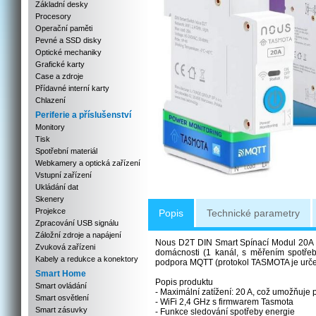
Základní desky
Procesory
Operační paměti
Pevné a SSD disky
Optické mechaniky
Grafické karty
Case a zdroje
Přídavné interní karty
Chlazení
Periferie a příslušenství
Monitory
Tisk
Spotřební materiál
Webkamery a optická zařízení
Vstupní zařízení
Ukládání dat
Skenery
Projekce
Popis
Technické parametry
Zpracování USB signálu
Záložní zdroje a napájení
Nous D2T DIN Smart Spínací Modul 20A s T
Zvuková zařízeni
domácnosti (1 kanál, s měřením spotř
Kabely a redukce a konektory
podpora MQTT (protokol TASMOTA je urč
Smart Home
Popis produktu
Smart ovládání
- Maximální zatížení: 20 A, což umožňuje 
Smart osvětlení
- WiFi 2,4 GHz s firmwarem Tasmota
Smart zásuvky
- Funkce sledování spotřeby energie