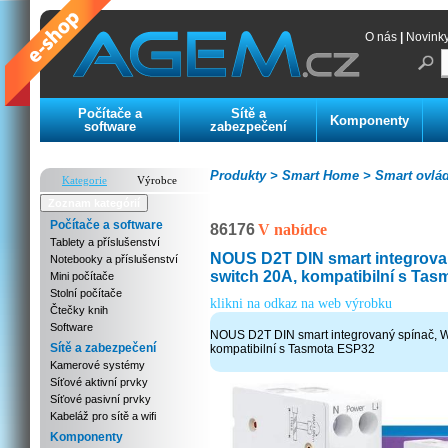
O nás
|
Novink
Počítače a
Sítě a
Komponenty
software
zabezpečení
Produkty >
Smart Home >
Smart ovlád
Kategorie
Výrobce
Zoznam kategórií
Počítače a software
86176
V nabídce
Tablety a příslušenství
NOUS D2T DIN smart integrovan
Notebooky a příslušenství
switch 20A, kompatibilní s Ta
Mini počítače
Stolní počítače
klikni na odkaz na web výrobku
Čtečky knih
Software
NOUS D2T DIN smart integrovaný spínač, Wi
Sítě a zabezpečení
kompatibilní s Tasmota ESP32
Kamerové systémy
Síťové aktivní prvky
Síťové pasivní prvky
Kabeláž pro sítě a wifi
Komponenty