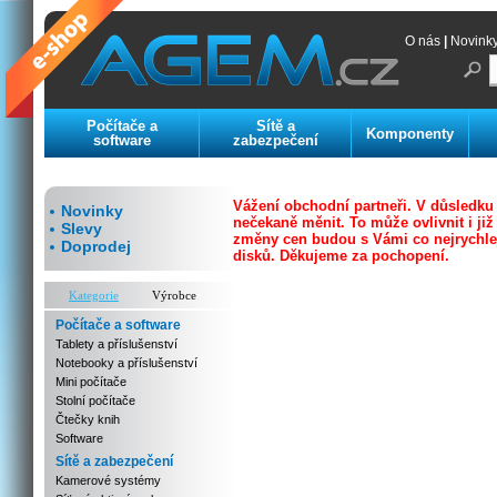
O nás
|
Novink
Počítače a
Sítě a
Komponenty
software
zabezpečení
Vážení obchodní partneři. V důsledku
Novinky
nečekaně měnit. To může ovlivnit i j
Slevy
změny cen budou s Vámi co nejrychleji
Doprodej
disků.
Děkujeme za pochopení.
Kategorie
Výrobce
Počítače a software
Tablety a příslušenství
Notebooky a příslušenství
Mini počítače
Stolní počítače
Čtečky knih
Software
Sítě a zabezpečení
Kamerové systémy