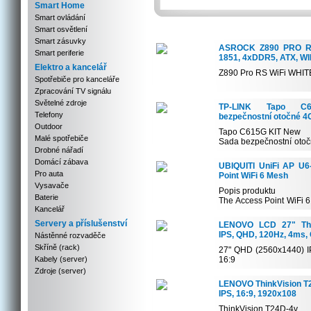
Smart Home
Smart ovládání
Smart osvětlení
Smart zásuvky
ASROCK Z890 PRO RS 
Smart periferie
1851, 4xDDR5, ATX, WI
Elektro a kancelář
Z890 Pro RS WiFi WHIT
Spotřebiče pro kanceláře
Zpracování TV signálu
Podporuje procesory Inte
Světelné zdroje
TP-LINK Tapo C
Telefony
bezpečnostní otočné 4
Outdoor
Tapo C615G KIT New
Malé spotřebiče
Sada bezpečnostní oto
Drobné nářadí
solárním p...
Domácí zábava
UBIQUITI UniFi AP U6
Pro auta
Point WiFi 6 Mesh
Vysavače
Popis produktu
Baterie
The Access Point WiFi 
Kancelář
high-perform...
Servery a příslušenství
LENOVO LCD 27" Thin
IPS, QHD, 120Hz, 4ms,
Nástěnné rozvaděče
Skříně (rack)
27" QHD (2560x1440) IPS
Kabely (server)
16:9
Extreme mode 4 ms res..
Zdroje (server)
LENOVO ThinkVision T2
IPS, 16:9, 1920x108
ThinkVision T24D-4v