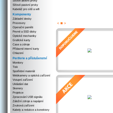
Síťové aktivní prvky
Síťové pasivní prvky
Kabeláž pro sítě a wifi
Komponenty
Základní desky
Procesory
Previous
Next
Stop
Operační paměti
Pevné a SSD disky
Optické mechaniky
Grafické karty
Case a zdroje
Přídavné interní karty
Chlazení
Periferie a příslušenství
Monitory
Tisk
Spotřební materiál
Webkamery a optická zařízení
Vstupní zařízení
Ukládání dat
Skenery
Projekce
Zpracování USB signálu
Záložní zdroje a napájení
Zvuková zařízeni
Kabely a redukce a konektory