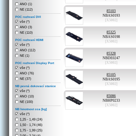
ANO (1)
NE (112)
85103
NBAS0193
POC rozhraní DVI
[X5002]
vše (*)
ANO (3)
85325
NE (110)
NBAS0198
POC rozhraní HDMI
[X5002]
vše (*)
ANO (112)
85328
NE (1)
NBDE0247
[X5002]
POC rozhraní Display Port
vše (*)
ANO (76)
85105
NE (37)
NBAS0195
[X5002]
NB pevná dokovací stanice
vše (*)
85086
ANO (10)
NBHP0233
NE (100)
[X5002]
NB hmotnost cca [kg]
vše (*)
1,25 - 1,49 (24)
1,50 - 1,74 (46)
1,75 - 1,99 (25)
2,00 - 2,24 (4)