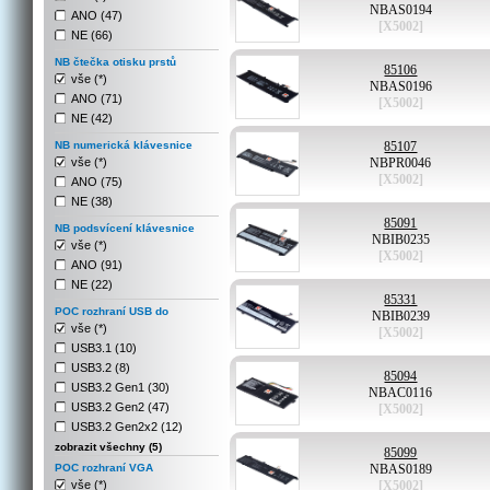
NBAS0194
ANO (47)
[X5002]
NE (66)
NB čtečka otisku prstů
85106
vše (*)
NBAS0196
ANO (71)
[X5002]
NE (42)
NB numerická klávesnice
85107
vše (*)
NBPR0046
[X5002]
ANO (75)
NE (38)
85091
NB podsvícení klávesnice
NBIB0235
vše (*)
[X5002]
ANO (91)
NE (22)
85331
POC rozhraní USB do
NBIB0239
vše (*)
[X5002]
USB3.1 (10)
USB3.2 (8)
85094
USB3.2 Gen1 (30)
NBAC0116
USB3.2 Gen2 (47)
[X5002]
USB3.2 Gen2x2 (12)
zobrazit všechny (5)
85099
POC rozhraní VGA
NBAS0189
vše (*)
[X5002]