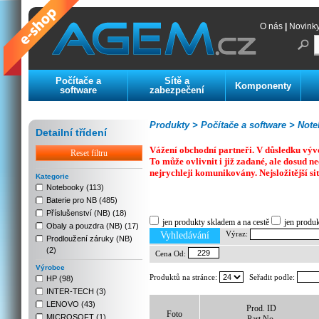
O nás
|
Novink
Počítače a
Sítě a
Komponenty
software
zabezpečení
Produkty >
Počítače a software >
Noteb
Detailní třídení
Vážení obchodní partneři. V důsledku výv
Reset filtru
To může ovlivnit i již zadané, ale dosud
nejrychleji komunikovány. Nejsložitější si
Kategorie
Notebooky (113)
Baterie pro NB (485)
Previous
Next
Stop
Příslušenství (NB) (18)
jen produkty skladem a na cestě
jen produ
Obaly a pouzdra (NB) (17)
Výraz:
Vyhledávání
Prodloužení záruky (NB)
(2)
Cena Od:
Výrobce
Produktů na stránce:
Seřadit podle:
HP (98)
INTER-TECH (3)
LENOVO (43)
Prod. ID
Foto
MICROSOFT (1)