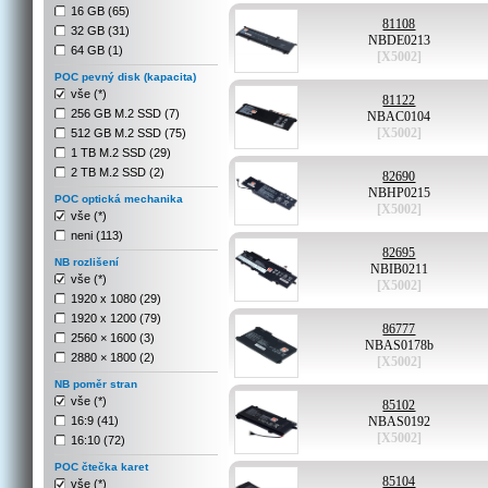
16 GB (65)
81108
32 GB (31)
NBDE0213
64 GB (1)
[X5002]
POC pevný disk (kapacita)
vše (*)
81122
256 GB M.2 SSD (7)
NBAC0104
[X5002]
512 GB M.2 SSD (75)
1 TB M.2 SSD (29)
2 TB M.2 SSD (2)
82690
NBHP0215
POC optická mechanika
[X5002]
vše (*)
neni (113)
82695
NB rozlišení
NBIB0211
vše (*)
[X5002]
1920 x 1080 (29)
1920 x 1200 (79)
86777
2560 × 1600 (3)
NBAS0178b
2880 × 1800 (2)
[X5002]
NB poměr stran
vše (*)
85102
16:9 (41)
NBAS0192
[X5002]
16:10 (72)
POC čtečka karet
85104
vše (*)