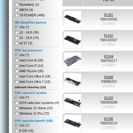
Part No.
Nezadaný (1)
SBOX (4)
81101
T6 POWER (485)
NBAS0165
NB úhlopříčka [palce]
[X5002]
vše (*)
13 - 14,9 (35)
81102
15 - 16,9 (74)
NBAS0167
od 17 (2)
[X5002]
POC typ procesoru
vše (*)
81104
Intel Core i5 (26)
NBTS0117
[X5002]
Intel Core i7 (14)
AMD Ryzen (35)
Intel Core Ultra 5 (18)
81068
NBIB0203
Intel Core Ultra 7 (10)
[X5002]
zobrazit všechny (14)
POC operační systém
vše (*)
81105
NBDE0209
DOS nebo bez systemu (4)
[X5002]
Windows 11 Home (37)
Windows 11 Pro (72)
81106
POC operační paměť [GB]
NBDE0210
vše (*)
[X5002]
8 GB (16)