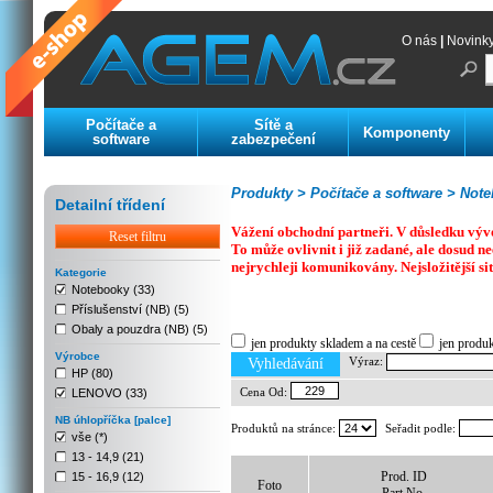
O nás
|
Novink
Počítače a
Sítě a
Komponenty
software
zabezpečení
Produkty >
Počítače a software >
Noteb
Detailní třídení
Vážení obchodní partneři. V důsledku výv
Reset filtru
To může ovlivnit i již zadané, ale dosud
nejrychleji komunikovány. Nejsložitější si
Kategorie
Notebooky (33)
Příslušenství (NB) (5)
Previous
Next
Stop
Obaly a pouzdra (NB) (5)
jen produkty skladem a na cestě
jen produ
Výrobce
Výraz:
Vyhledávání
HP (80)
Cena Od:
LENOVO (33)
NB úhlopříčka [palce]
Produktů na stránce:
Seřadit podle:
vše (*)
13 - 14,9 (21)
Prod. ID
15 - 16,9 (12)
Foto