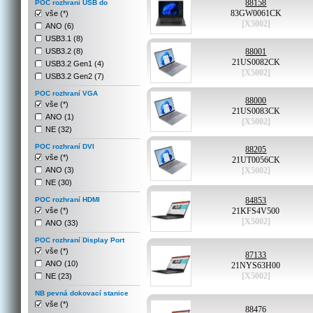
88158
POC rozhraní USB do
83GW0061CK
vše (*)
[X5002]
ANO (6)
USB3.1 (8)
USB3.2 (8)
88001
21US0082CK
USB3.2 Gen1 (4)
[X5002]
USB3.2 Gen2 (7)
POC rozhraní VGA
88000
vše (*)
21US0083CK
ANO (1)
[X5002]
NE (32)
POC rozhraní DVI
88205
vše (*)
21UT0056CK
ANO (3)
[X5002]
NE (30)
POC rozhraní HDMI
84853
vše (*)
21KFS4V500
[X5002]
ANO (33)
POC rozhraní Display Port
vše (*)
87133
ANO (10)
21NYS63H00
[X5002]
NE (23)
NB pevná dokovací stanice
vše (*)
88476