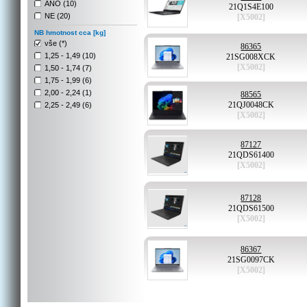
ANO (10)
21Q1S4E100
NE (20)
[X5002]
NB hmotnost cca [kg]
vše (*)
86365
1,25 - 1,49 (10)
21SG008XCK
[X5002]
1,50 - 1,74 (7)
1,75 - 1,99 (6)
2,00 - 2,24 (1)
88565
21QJ0048CK
2,25 - 2,49 (6)
[X5002]
87127
21QDS61400
[X5002]
87128
21QDS61500
[X5002]
86367
21SG0097CK
[X5002]