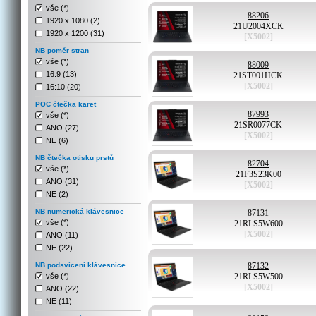
vše (*)
88206
1920 x 1080 (2)
21U2004XCK
1920 x 1200 (31)
[X5002]
NB poměr stran
vše (*)
88009
16:9 (13)
21ST001HCK
[X5002]
16:10 (20)
POC čtečka karet
87993
vše (*)
21SR0077CK
ANO (27)
[X5002]
NE (6)
NB čtečka otisku prstů
82704
vše (*)
21F3S23K00
ANO (31)
[X5002]
NE (2)
NB numerická klávesnice
87131
vše (*)
21RLS5W600
[X5002]
ANO (11)
NE (22)
NB podsvícení klávesnice
87132
vše (*)
21RLS5W500
[X5002]
ANO (22)
NE (11)