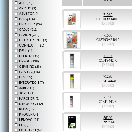
Part No.
APC (39)
ARCTIC (3)
ASUSTOR (4)
71585
BENQ (26)
C13T03A14010
[X5002]
BROTHER (244)
CABLE (311)
CANON (310)
71586
C13T03A24010
CLICK TRONIC (3)
[X5002]
CONNECT IT (1)
DELL (1)
71237
ELEKTRO (5)
C13T944240
EPSON (138)
[X5002]
GEMBIRD (28)
GENIUS (146)
71239
HP (555)
C13T944440
INTER-TECH (7)
[X5002]
JABRA (1)
JOY-IT (1)
71238
KARCHER (2)
C13T944340
KINGSTON (42)
[X5002]
KOSS (16)
KYOCERA (1)
56339
LENOVO (21)
C2P24AE
LG (3)
[X5002]
LOGITECH (57)