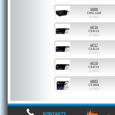
56909
U0SL1AM
[X5002]
44716
CE411A
[X5002]
44717
CE412A
[X5002]
44718
CE413A
[X5002]
44695
CF280X
[X5002]
KONTAKTY