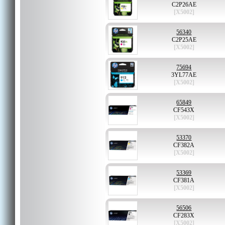
C2P26AE
[X5002]
56340
C2P25AE
[X5002]
75694
3YL77AE
[X5002]
65849
CF543X
[X5002]
53370
CF382A
[X5002]
53369
CF381A
[X5002]
56506
CF283X
[X5002]