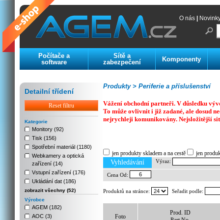
O nás
|
Novink
Počítače a
Sítě a
Komponenty
software
zabezpečení
Produkty >
Periferie a příslušenství
Detailní třídení
Vážení obchodní partneři. V důsledku výv
Reset filtru
To může ovlivnit i již zadané, ale dosud
nejrychleji komunikovány. Nejsložitější si
Kategorie
Monitory (92)
Tisk (156)
Previous
Next
Stop
Spotřební materiál (1180)
jen produkty skladem a na cestě
jen produ
Webkamery a optická
Výraz:
Vyhledávání
zařízení (14)
Vstupní zařízení (176)
Cena Od:
Ukládání dat (186)
zobrazit všechny (52)
Produktů na stránce:
Seřadit podle:
Výrobce
AGEM (182)
Prod. ID
AOC (3)
Foto