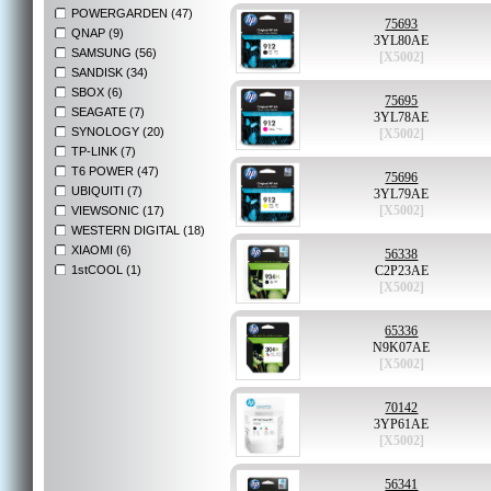
POWERGARDEN (47)
75693
QNAP (9)
3YL80AE
SAMSUNG (56)
[X5002]
SANDISK (34)
SBOX (6)
75695
SEAGATE (7)
3YL78AE
SYNOLOGY (20)
[X5002]
TP-LINK (7)
T6 POWER (47)
75696
UBIQUITI (7)
3YL79AE
[X5002]
VIEWSONIC (17)
WESTERN DIGITAL (18)
XIAOMI (6)
56338
1stCOOL (1)
C2P23AE
[X5002]
65336
N9K07AE
[X5002]
70142
3YP61AE
[X5002]
56341