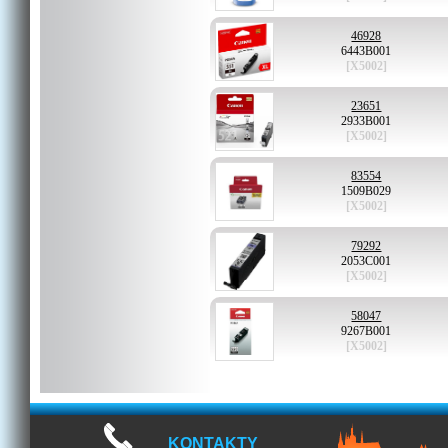
46928
6443B001
[X5002]
23651
2933B001
[X5002]
83554
1509B029
[X5002]
79292
2053C001
[X5002]
58047
9267B001
[X5002]
KONTAKTY