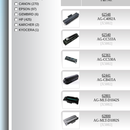
Part No.
CANON (270)
EPSON (97)
GEMBIRD (6)
62548
AG-C4092A
HP (425)
[X5002]
KARCHER (2)
KYOCERA (1)
62540
AG-CC533A
[X5002]
62361
AG-CC530A
[X5002]
62441
AG-CB435A
[X5002]
62801
AG-MLT-D1042S
[X5002]
62800
AG-MLT-D1092S
[X5002]