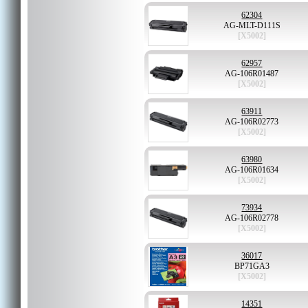
62304
AG-MLT-D111S
[X5002]
62957
AG-106R01487
[X5002]
63911
AG-106R02773
[X5002]
63980
AG-106R01634
[X5002]
73934
AG-106R02778
[X5002]
36017
BP71GA3
[X5002]
14351