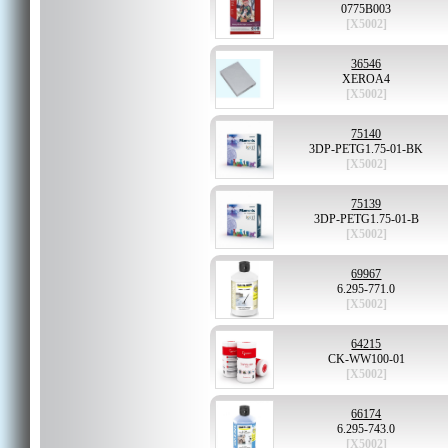
0775B003
[X5002]
36546
XEROA4
[X5002]
75140
3DP-PETG1.75-01-BK
[X5002]
75139
3DP-PETG1.75-01-B
[X5002]
69967
6.295-771.0
[X5002]
64215
CK-WW100-01
[X5002]
66174
6.295-743.0
[X5002]