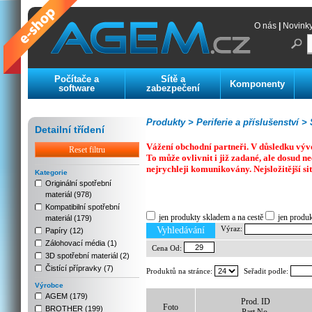
O nás
|
Novink
Počítače a
Sítě a
Komponenty
software
zabezpečení
Produkty >
Periferie a příslušenství >
S
Detailní třídení
Vážení obchodní partneři. V důsledku výv
Reset filtru
To může ovlivnit i již zadané, ale dosud
nejrychleji komunikovány. Nejsložitější si
Kategorie
Originální spotřební
materiál (978)
Previous
Next
Stop
Kompatibilní spotřební
jen produkty skladem a na cestě
jen produ
materiál (179)
Výraz:
Vyhledávání
Papíry (12)
Zálohovací média (1)
Cena Od:
3D spotřební materiál (2)
Čistící přípravky (7)
Produktů na stránce:
Seřadit podle:
Výrobce
AGEM (179)
Prod. ID
Foto
BROTHER (199)