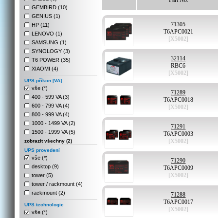
Part No.
GEMBIRD (10)
GENIUS (1)
71305
HP (11)
T6APC0021
LENOVO (1)
[X5002]
SAMSUNG (1)
SYNOLOGY (3)
32114
T6 POWER (35)
RBC6
XIAOMI (4)
[X5002]
UPS příkon [VA]
vše (*)
71289
400 - 599 VA (3)
T6APC0018
600 - 799 VA (4)
[X5002]
800 - 999 VA (4)
1000 - 1499 VA (2)
71291
1500 - 1999 VA (5)
T6APC0003
[X5002]
zobrazit všechny (2)
UPS provedení
vše (*)
71290
desktop (9)
T6APC0009
[X5002]
tower (5)
tower / rackmount (4)
rackmount (2)
71288
T6APC0017
UPS technologie
[X5002]
vše (*)