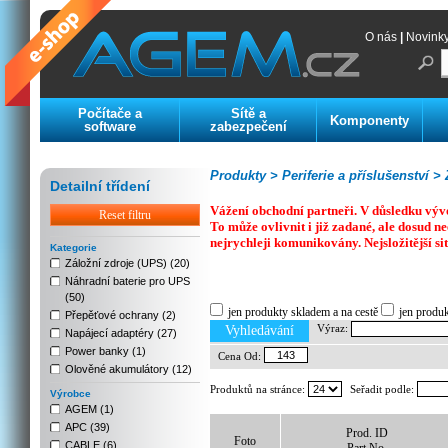
O nás
|
Novink
Počítače a
Sítě a
Komponenty
software
zabezpečení
Produkty >
Periferie a příslušenství >
Z
Detailní třídení
Vážení obchodní partneři. V důsledku výv
Reset filtru
To může ovlivnit i již zadané, ale dosud
nejrychleji komunikovány. Nejsložitější si
Kategorie
Záložní zdroje (UPS) (20)
Náhradní baterie pro UPS
Previous
Next
Stop
(50)
jen produkty skladem a na cestě
jen produ
Přepěťové ochrany (2)
Výraz:
Vyhledávání
Napájecí adaptéry (27)
Power banky (1)
Cena Od:
Olověné akumulátory (12)
Produktů na stránce:
Seřadit podle:
Výrobce
AGEM (1)
APC (39)
Prod. ID
Foto
CABLE (6)