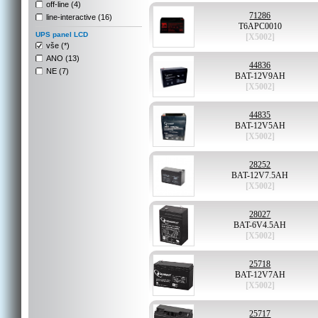
off-line (4)
71286
line-interactive (16)
T6APC0010
UPS panel LCD
[X5002]
vše (*)
ANO (13)
44836
NE (7)
BAT-12V9AH
[X5002]
44835
BAT-12V5AH
[X5002]
28252
BAT-12V7.5AH
[X5002]
28027
BAT-6V4.5AH
[X5002]
25718
BAT-12V7AH
[X5002]
25717