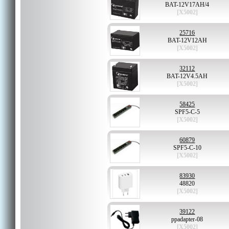
BAT-12V17AH/4
[X5002]
25716
BAT-12V12AH
[X5002]
32112
BAT-12V4.5AH
[X5002]
58425
SPF5-C-5
[X5002]
60879
SPF5-C-10
[X5002]
83930
48820
[X5002]
39122
ppadapter-08
[X5002]