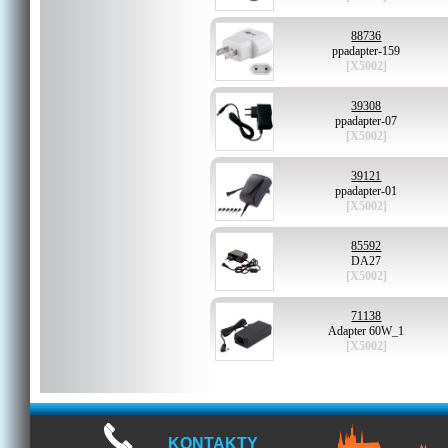
88736
ppadapter-159
[X5002]
39308
ppadapter-07
[X5002]
39121
ppadapter-01
[X5002]
85592
DA27
[X5002]
71138
Adapter 60W_1
[X5002]
KONTAKTY