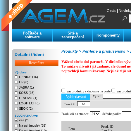
O nás
|
Novink
Počítače a
Sítě a
Komponenty
software
zabezpečení
Produkty >
Periferie a příslušenství >
Z
Detailní třídení
Vážení obchodní partneři. V důsledku výv
Reset filtru
To může ovlivnit i již zadané, ale dosud
nejrychleji komunikovány. Nejsložitější si
Výrobce
GENIUS (16)
HP (8)
Previous
Next
Stop
JABRA (1)
jen produkty skladem a na cestě
jen produ
KOSS (16)
Výraz:
Vyhledávání
LENOVO (1)
LOGITECH (5)
Cena Od:
SBOX (2)
Produktů na stránce:
Seřadit podle:
SLUCHÁTKA typ
vše (*)
Na usi (musle) (32)
Prod. ID
Foto
Do usi (pecky) (10)