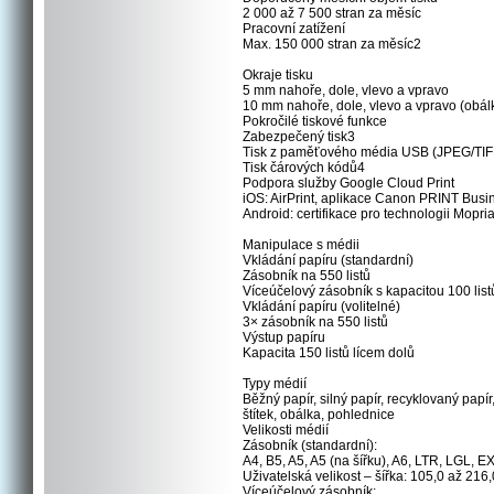
2 000 až 7 500 stran za měsíc
Pracovní zatížení
Max. 150 000 stran za měsíc2
Okraje tisku
5 mm nahoře, dole, vlevo a vpravo
10 mm nahoře, dole, vlevo a vpravo (obál
Pokročilé tiskové funkce
Zabezpečený tisk3
Tisk z paměťového média USB (JPEG/TI
Tisk čárových kódů4
Podpora služby Google Cloud Print
iOS: AirPrint, aplikace Canon PRINT Busi
Android: certifikace pro technologii Mopr
Manipulace s médii
Vkládání papíru (standardní)
Zásobník na 550 listů
Víceúčelový zásobník s kapacitou 100 list
Vkládání papíru (volitelné)
3× zásobník na 550 listů
Výstup papíru
Kapacita 150 listů lícem dolů
Typy médií
Běžný papír, silný papír, recyklovaný papír,
štítek, obálka, pohlednice
Velikosti médií
Zásobník (standardní):
A4, B5, A5, A5 (na šířku), A6, LTR, LGL, 
Uživatelská velikost – šířka: 105,0 až 21
Víceúčelový zásobník: