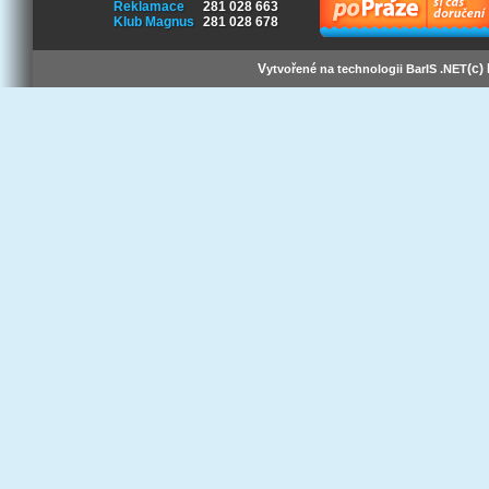
Reklamace
281 028 663
Klub Magnus
281 028 678
V
(c)
ytvořené na technologii BarIS .NET