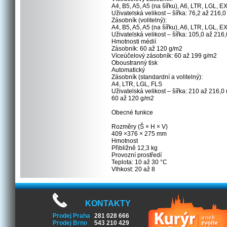
A4, B5, A5, A5 (na šířku), A6, LTR, LGL, 
Uživatelská velikost – šířka: 76,2 až 216
Zásobník (volitelný):
A4, B5, A5, A5 (na šířku), A6, LTR, LGL, 
Uživatelská velikost – šířka: 105,0 až 21
Hmotnosti médií
Zásobník: 60 až 120 g/m2
Víceúčelový zásobník: 60 až 199 g/m2
Oboustranný tisk
Automatický
Zásobník (standardní a volitelný):
A4, LTR, LGL, FLS
Uživatelská velikost – šířka: 210 až 216,
60 až 120 g/m2
Obecné funkce
Rozměry (Š × H × V)
409 ×376 × 275 mm
Hmotnost
Přibližně 12,3 kg
Provozní prostředí
Teplota: 10 až 30 °C
Vlhkost: 20 až 8
KONTAKTY
Prodej Praha
281 028 666
Prodej Brno
543 210 429