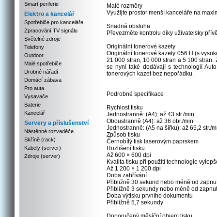
Smart periferie
Malé rozměry
Využijte prostor menší kanceláře na max
Elektro a kancelář
Spotřebiče pro kanceláře
Snadná obsluha
Zpracování TV signálu
Převezměte kontrolu díky uživatelsky přív
Světelné zdroje
Originální tonerové kazety
Telefony
Originální tonerové kazety 056 H (s vysoko
Outdoor
21 000 stran, 10 000 stran a 5 100 stran. 
Malé spotřebiče
se nyní také dodávají s technologií Au
Drobné nářadí
tonerových kazet bez nepořádku.
Domácí zábava
Pro auta
Podrobné specifikace
Vysavače
Baterie
Rychlost tisku
Kancelář
Jednostranně: (A4): až 43 str./min
Oboustranně (A4): až 36 obr./min
Servery a příslušenství
Jednostranně: (A5 na šířku): až 65,2 str./m
Nástěnné rozvaděče
Způsob tisku
Skříně (rack)
Černobílý tisk laserovým paprskem
Kabely (server)
Rozlišení tisku
Až 600 × 600 dpi
Zdroje (server)
Kvalita tisku při použití technologie vyle
Až 1 200 × 1 200 dpi
Doba zahřívání
Přibližně 30 sekund nebo méně od zapnutí
Přibližně 3 sekundy nebo méně od zapnutí
Doba výtisku prvního dokumentu
Přibližně 5,7 sekundy
Doporučený měsíční objem tisku