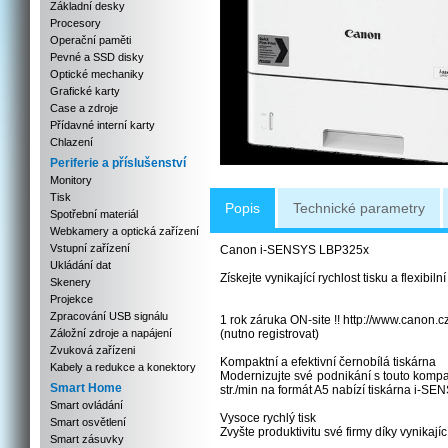
Základní desky
Procesory
Operační paměti
Pevné a SSD disky
Optické mechaniky
Grafické karty
Case a zdroje
Přídavné interní karty
Chlazení
Periferie a příslušenství
Monitory
Tisk
Popis
Technické parametry
Spotřební materiál
Webkamery a optická zařízení
Vstupní zařízení
Canon i-SENSYS LBP325x
Ukládání dat
Získejte vynikající rychlost tisku a flexibi
Skenery
Projekce
Zpracování USB signálu
1 rok záruka ON-site !! http://www.canon.
Záložní zdroje a napájení
(nutno registrovat)
Zvuková zařízeni
Kompaktní a efektivní černobílá tiskárna
Kabely a redukce a konektory
Modernizujte své podnikání s touto kompak
Smart Home
str./min na formát A5 nabízí tiskárna i-SE
Smart ovládání
Vysoce rychlý tisk
Smart osvětlení
Zvyšte produktivitu své firmy díky vynikající
Smart zásuvky