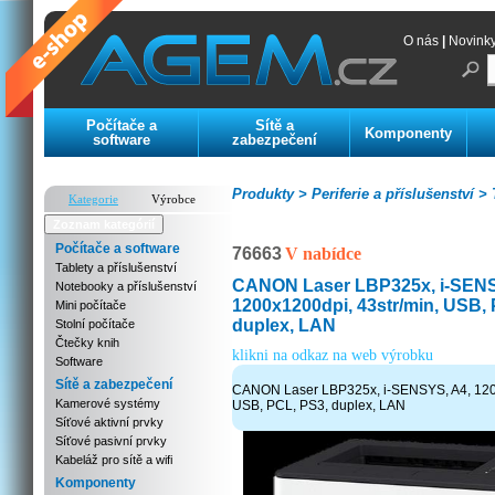
O nás
|
Novink
Počítače a
Sítě a
Komponenty
software
zabezpečení
Produkty >
Periferie a příslušenství >
T
Kategorie
Výrobce
Zoznam kategórií
Počítače a software
76663
V nabídce
Tablety a příslušenství
CANON Laser LBP325x, i-SENS
Notebooky a příslušenství
1200x1200dpi, 43str/min, USB,
Mini počítače
duplex, LAN
Stolní počítače
Čtečky knih
klikni na odkaz na web výrobku
Software
Sítě a zabezpečení
CANON Laser LBP325x, i-SENSYS, A4, 1200
Kamerové systémy
USB, PCL, PS3, duplex, LAN
Síťové aktivní prvky
Síťové pasivní prvky
Kabeláž pro sítě a wifi
Komponenty