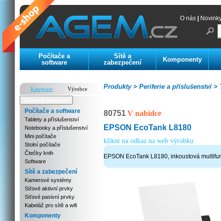
O nás
|
Novink
Počítače a
Sítě a
Komponenty
software
zabezpečení
Produkty >
Periferie a příslušenství >
T
Kategorie
Výrobce
Zoznam kategórií
Počítače a software
80751
V nabídce
Tablety a příslušenství
EPSON EcoTank L8180
Notebooky a příslušenství
Mini počítače
klikni na odkaz na web výrobku
Stolní počítače
Čtečky knih
EPSON EcoTank L8180, inkoustová multifun
Software
Sítě a zabezpečení
Kamerové systémy
Síťové aktivní prvky
Síťové pasivní prvky
Kabeláž pro sítě a wifi
Komponenty