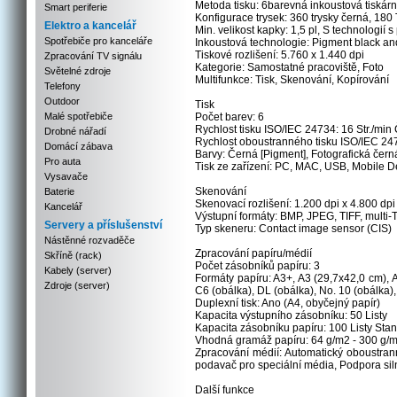
Metoda tisku: 6barevná inkoustová tiskár
Smart periferie
Konfigurace trysek: 360 trysky černá, 180
Elektro a kancelář
Min. velikost kapky: 1,5 pl, S technologií 
Spotřebiče pro kanceláře
Inkoustová technologie: Pigment black an
Tiskové rozlišení: 5.760 x 1.440 dpi
Zpracování TV signálu
Kategorie: Samostatné pracoviště, Foto
Světelné zdroje
Multifunkce: Tisk, Skenování, Kopírování
Telefony
Outdoor
Tisk
Malé spotřebiče
Počet barev: 6
Rychlost tisku ISO/IEC 24734: 16 Str./min Č
Drobné nářadí
Rychlost oboustranného tisku ISO/IEC 24734
Domácí zábava
Barvy: Černá [Pigment], Fotografická černá
Pro auta
Tisk ze zařízení: PC, MAC, USB, Mobile De
Vysavače
Skenování
Baterie
Skenovací rozlišení: 1.200 dpi x 4.800 dpi 
Kancelář
Výstupní formáty: BMP, JPEG, TIFF, multi
Servery a příslušenství
Typ skeneru: Contact image sensor (CIS)
Nástěnné rozvaděče
Zpracování papíru/médií
Skříně (rack)
Počet zásobníků papíru: 3
Kabely (server)
Formáty papíru: A3+, A3 (29,7x42,0 cm), 
Zdroje (server)
C6 (obálka), DL (obálka), No. 10 (obálka)
Duplexní tisk: Ano (A4, obyčejný papír)
Kapacita výstupního zásobníku: 50 Listy
Kapacita zásobníku papíru: 100 Listy Stand
Vhodná gramáž papíru: 64 g/m2 - 300 g/
Zpracování médií: Automatický oboustrann
podavač pro speciální média, Podpora sil
Další funkce