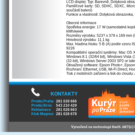
LCD displej: Typ: Barevně, Dotyková obra
Paměťové karty: SD, SDHC, SDXC, Micro
součástí balení)
Funkce a vlastnosti: Dotyková obrazovka, P
Obecné informace
Spotřeba energie: 17 W (samostatné kopír
kWh/week
Rozměry výrobku: 523? x 379 x 169 mm (š
Hmotnost výrobku: 11,1 kg
Max. hladina hluku: 5 B (A) podle vzoru
9226
Kompatibilní operační systémy: Mac OS X 
Windows 8.1 (32/64 bit), Windows Vista (
(32-bit), Windows Server 2003 SP2 or late
Obsažený software: Epson Photo+, Epson
Rozhraní: Ethernet, USB, Wi-Fi Direct, Ho
Tisk z mobilních zařízení a tisk do cloudu:
KONTAKTY
Prodej Praha
281 028 666
Prodej Brno
543 210 429
Reklamace
281 028 663
Klub Magnus
281 028 678
V
(c)
ytvořené na technologii BarIS .NET