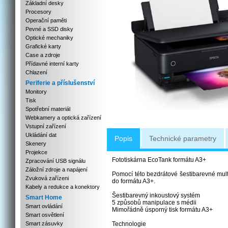
Základní desky
Procesory
Operační paměti
Pevné a SSD disky
Optické mechaniky
Grafické karty
Case a zdroje
Přídavné interní karty
Chlazení
Periferie a příslušenství
Monitory
Tisk
Spotřební materiál
Webkamery a optická zařízení
Vstupní zařízení
Ukládání dat
Popis
Technické parametry
Skenery
Projekce
Fototiskárna EcoTank formátu A3+
Zpracování USB signálu
Záložní zdroje a napájení
Pomocí této bezdrátové šestibarevné multi
Zvuková zařízeni
do formátu A3+.
Kabely a redukce a konektory
Šestibarevný inkoustový systém
Smart Home
5 způsobů manipulace s médii
Smart ovládání
Mimořádně úsporný tisk formátu A3+
Smart osvětlení
Smart zásuvky
Technologie