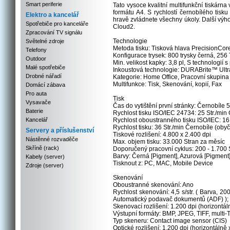
Smart periferie
Tato vysoce kvalitní multifunkční tiskár
formátu A4. S rychlostí černobílého tis
Elektro a kancelář
hravě zvládnete všechny úkoly. Další výho
Spotřebiče pro kanceláře
Cloud2.
Zpracování TV signálu
Technologie
Světelné zdroje
Metoda tisku: Tisková hlava PrecisionCo
Telefony
Konfigurace trysek: 800 trysky černá, 256
Outdoor
Min. velikost kapky: 3,8 pl, S technologií 
Malé spotřebiče
Inkoustová technologie: DURABrite™ Ultr
Drobné nářadí
Kategorie: Home Office, Pracovní skupina
Multifunkce: Tisk, Skenování, kopií, Fax
Domácí zábava
Pro auta
Tisk
Vysavače
Čas do vytištění první stránky: Černobíle 5
Baterie
Rychlost tisku ISO/IEC 24734: 25 Str./min 
Kancelář
Rychlost oboustranného tisku ISO/IEC: 16 A
Rychlost tisku: 36 Str./min Černobíle (obyč
Servery a příslušenství
Tiskové rozlišení: 4.800 x 2.400 dpi
Nástěnné rozvaděče
Max. objem tisku: 33.000 Stran za měsíc
Skříně (rack)
Doporučený pracovní cyklus: 200 - 1.700 
Barvy: Černá [Pigment], Azurová [Pigment]
Kabely (server)
Tisknout z: PC, MAC, Mobile Device
Zdroje (server)
Skenování
Oboustranné skenování: Ano
Rychlost skenování: 4,5 s/str. ( Barva, 200
Automatický podavač dokumentů (ADF) ); 
Skenovací rozlišení: 1.200 dpi (horizontáln
Výstupní formáty: BMP, JPEG, TIFF, multi
Typ skeneru: Contact image sensor (CIS)
Optické rozlišení: 1.200 dpi (horizontálně 