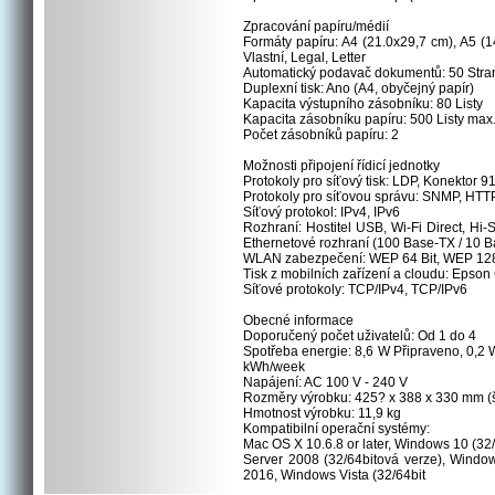
Zpracování papíru/médií
Formáty papíru: A4 (21.0x29,7 cm), A5 (1
Vlastní, Legal, Letter
Automatický podavač dokumentů: 50 Stra
Duplexní tisk: Ano (A4, obyčejný papír)
Kapacita výstupního zásobníku: 80 Listy
Kapacita zásobníku papíru: 500 Listy max
Počet zásobníků papíru: 2
Možnosti připojení řídicí jednotky
Protokoly pro síťový tisk: LDP, Konektor 
Protokoly pro síťovou správu: SNMP, HT
Síťový protokol: IPv4, IPv6
Rozhraní: Hostitel USB, Wi-Fi Direct, Hi
Ethernetové rozhraní (100 Base-TX / 10 B
WLAN zabezpečení: WEP 64 Bit, WEP 128
Tisk z mobilních zařízení a cloudu: Epson 
Síťové protokoly: TCP/IPv4, TCP/IPv6
Obecné informace
Doporučený počet uživatelů: Od 1 do 4
Spotřeba energie: 8,6 W Připraveno, 0,2 
kWh/week
Napájení: AC 100 V - 240 V
Rozměry výrobku: 425? x 388 x 330 mm (š
Hmotnost výrobku: 11,9 kg
Kompatibilní operační systémy:
Mac OS X 10.6.8 or later, Windows 10 (32/
Server 2008 (32/64bitová verze), Wind
2016, Windows Vista (32/64bit