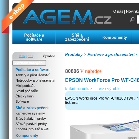
O nás
|
Novink
Počítače a
Sítě a
Komponenty
software
zabezpečení
Produkty >
Periferie a příslušenství >
T
Kategorie
Výrobce
Zoznam kategórií
Počítače a software
80806
V nabídce
Tablety a příslušenství
EPSON WorkForce Pro WF-C
Notebooky a příslušenství
Mini počítače
klikni na odkaz na web výrobku
Stolní počítače
Čtečky knih
EPSON WorkForce Pro WF-C4810DTWF, inko
Software
tiskárna
Sítě a zabezpečení
Kamerové systémy
Síťové aktivní prvky
Síťové pasivní prvky
Kabeláž pro sítě a wifi
Komponenty