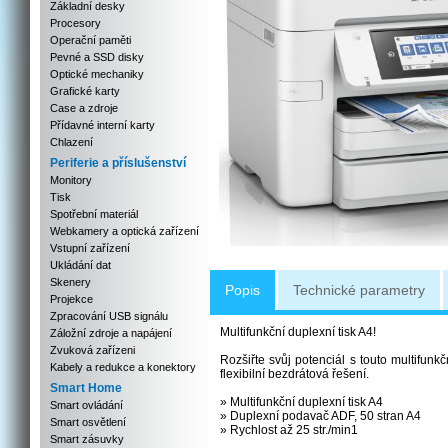
Základní desky
Procesory
Operační paměti
Pevné a SSD disky
Optické mechaniky
Grafické karty
Case a zdroje
Přídavné interní karty
Chlazení
Periferie a příslušenství
Monitory
Tisk
Spotřební materiál
Webkamery a optická zařízení
Vstupní zařízení
Ukládání dat
Skenery
Popis
Technické parametry
Projekce
Zpracování USB signálu
Multifunkční duplexní tisk A4!
Záložní zdroje a napájení
Zvuková zařízeni
Rozšiřte svůj potenciál s touto multifunk
Kabely a redukce a konektory
flexibilní bezdrátová řešení.
Smart Home
» Multifunkční duplexní tisk A4
Smart ovládání
» Duplexní podavač ADF, 50 stran A4
Smart osvětlení
» Rychlost až 25 str./min1
Smart zásuvky