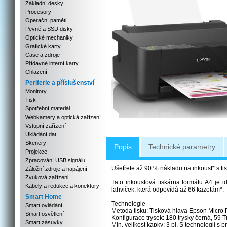
Základní desky
Procesory
Operační paměti
Pevné a SSD disky
Optické mechaniky
Grafické karty
Case a zdroje
Přídavné interní karty
Chlazení
Periferie a příslušenství
Monitory
Tisk
Spotřební materiál
Webkamery a optická zařízení
Vstupní zařízení
Ukládání dat
Skenery
Popis
Technické parametry
Projekce
Zpracování USB signálu
Ušetřete až 90 % nákladů na inkoust* s t
Záložní zdroje a napájení
Zvuková zařízeni
Tato inkoustová tiskárna formátu A4 je 
Kabely a redukce a konektory
lahviček, která odpovídá až 66 kazetám*.
Smart Home
Technologie
Smart ovládání
Metoda tisku: Tisková hlava Epson Micro
Smart osvětlení
Konfigurace trysek: 180 trysky černá, 59 
Smart zásuvky
Min. velikost kapky: 3 pl, S technologií s 