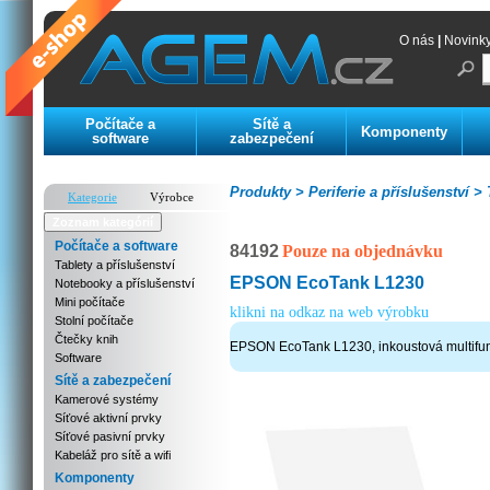
O nás
|
Novink
Počítače a
Sítě a
Komponenty
software
zabezpečení
Produkty >
Periferie a příslušenství >
T
Kategorie
Výrobce
Zoznam kategórií
Počítače a software
84192
Pouze na objednávku
Tablety a příslušenství
EPSON EcoTank L1230
Notebooky a příslušenství
Mini počítače
klikni na odkaz na web výrobku
Stolní počítače
Čtečky knih
EPSON EcoTank L1230, inkoustová multifun
Software
Sítě a zabezpečení
Kamerové systémy
Síťové aktivní prvky
Síťové pasivní prvky
Kabeláž pro sítě a wifi
Komponenty