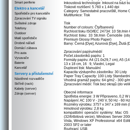
Smart periferie
Inkoustová technologie: Inkoust na bázi b
Tiskové rozlišení: 5.760 x 1.440 dpi
Elektro a kancelář
Category: Samostatné pracoviště, Home O
Spotřebiče pro kanceláře
Multifunkce: Tisk
Zpracování TV signálu
Tisk
Světelné zdroje
Number of colours: Čtyřbarevný
Telefony
Rychlost tisku ISO/IEC 24734: 10 Str./min Č
Outdoor
Rychlost tisku: 33 Str./min Černobíle (ob
Malé spotřebiče
Premium Glossy Photo Paper)
Drobné nářadí
Barvy: Černá [Dye], Azurová [Dye], Žlutá [
Domácí zábava
Zpracování papíru/médií
Pro auta
Počet zásobníků papíru: 1
Vysavače
Formáty papíru: A4 (21.0x29,7 cm), A5 (14,
Baterie
13 x 18 cm, 16 : 9, Vlastní, Legal
Kancelář
Duplexní tisk: Manuální
Kapacita výstupního zásobníku: 30 Listy
Servery a příslušenství
Paper Tray Capacity: 100 Listy Standardn
Nástěnné rozvaděče
Vhodná gramáž papíru: 64 g/m2 - 300 g/
Skříně (rack)
Zpracování médií: Tisk bez okrajů (do veli
Kabely (server)
Obecné informace
Zdroje (server)
Spotřeba energie: 3 W Připraveno, 0,2 W (
Napájení: AC 100 V - 240 V, 50 Hz - 60 Hz
Rozměry výrobku: 375? x 347 x 169 mm (š
Hmotnost výrobku: 2,8 kg
kompatibilní operační systémy: Mac OS
(32/64bitová verze), Windows Server 20
Vista, Windows XP Professional x64 Edit
2003 SP2 or later
Rozhraní: USB