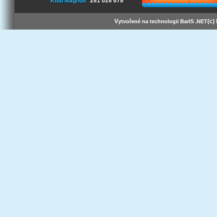
Klub Magnus
281 028 678
V
(c)
ytvořené na technologii BarIS .NET