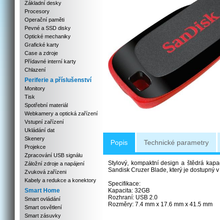
Základní desky
Procesory
Operační paměti
Pevné a SSD disky
Optické mechaniky
Grafické karty
Case a zdroje
Přídavné interní karty
Chlazení
Periferie a příslušenství
Monitory
Tisk
Spotřební materiál
Webkamery a optická zařízení
Vstupní zařízení
Ukládání dat
Skenery
Popis
Technické parametry
Projekce
Zpracování USB signálu
Stylový, kompaktní design a štědrá kapac
Záložní zdroje a napájení
Sandisk Cruzer Blade, který je dostupný 
Zvuková zařízeni
Kabely a redukce a konektory
Specifikace:
Smart Home
Kapacita: 32GB
Rozhraní: USB 2.0
Smart ovládání
Rozměry: 7.4 mm x 17.6 mm x 41.5 mm
Smart osvětlení
Smart zásuvky