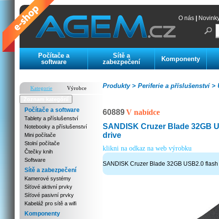
O nás
|
Novink
Počítače a
Sítě a
Komponenty
software
zabezpečení
Produkty >
Periferie a příslušenství >
U
Kategorie
Výrobce
Zoznam kategórií
Počítače a software
60889
V nabídce
Tablety a příslušenství
SANDISK Cruzer Blade 32GB U
Notebooky a příslušenství
drive
Mini počítače
Stolní počítače
klikni na odkaz na web výrobku
Čtečky knih
Software
SANDISK Cruzer Blade 32GB USB2.0 flash 
Sítě a zabezpečení
Kamerové systémy
Síťové aktivní prvky
Síťové pasivní prvky
Kabeláž pro sítě a wifi
Komponenty