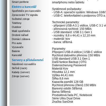
Smart periferie
smartphonu nebo tabletu
Elektro a kancelář
Systémové požadavky:
Spotřebiče pro kanceláře
- USB-A: operační systém: Windows 10/8/
Zpracování TV signálu
- USB-C: telefon/tablet s podporou OTG a 
Světelné zdroje
Technické parametry:
Telefony
- připojení USB-A 3.1 vidlice, USB-C 3.1 vi
Outdoor
- přenosová rychlost: 150 MB/s
Malé spotřebiče
- USB standard: USB 3.1 Gen 1
Drobné nářadí
- rozměry: 8,6 x 44,41 x 12,10 mm
- materiál: kov
Domácí zábava
- barva: stříbrná
Pro auta
Vysavače
Parametry
Baterie
Připojení USB-A vidlice | USB-C vidlice
Kancelář
Rychlost datového přenosu 150 MB/s
USB standard USB 3.1 Gen 1
Servery a příslušenství
Další funkce Backup | OTG
Nástěnné rozvaděče
Datensicherung Password
Skříně (rack)
Materiál Kov
Hloubka 12,1 mm
Kabely (server)
Výška 44,41 mm
Zdroje (server)
Šířka 8,6 mm
Kapacita paměti 128 GB
Rychlost přenosu (čtení) 150 MB/s
Barevný odstín Stříbrná
Barva Stříbrná
Produktová řada PC, Notebook
Série Ultra Dual Drive
Značka SanDisk