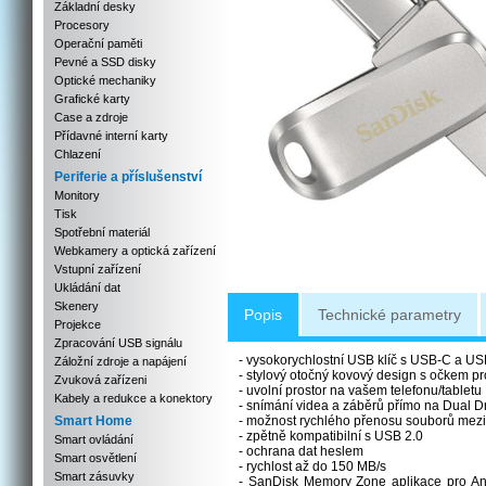
Základní desky
Procesory
Operační paměti
Pevné a SSD disky
Optické mechaniky
Grafické karty
Case a zdroje
Přídavné interní karty
Chlazení
Periferie a příslušenství
Monitory
Tisk
Spotřební materiál
Webkamery a optická zařízení
Vstupní zařízení
Ukládání dat
Skenery
Popis
Technické parametry
Projekce
Zpracování USB signálu
- vysokorychlostní USB klíč s USB-C a US
Záložní zdroje a napájení
- stylový otočný kovový design s očkem pr
Zvuková zařízeni
- uvolní prostor na vašem telefonu/tabletu
Kabely a redukce a konektory
- snímání videa a záběrů přímo na Dual D
Smart Home
- možnost rychlého přenosu souborů mezi
- zpětně kompatibilní s USB 2.0
Smart ovládání
- ochrana dat heslem
Smart osvětlení
- rychlost až do 150 MB/s
Smart zásuvky
- SanDisk Memory Zone aplikace pro An