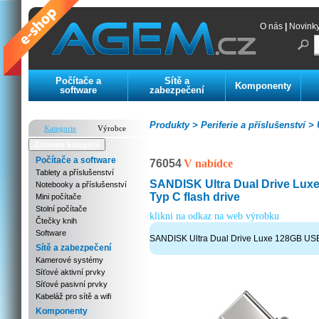
O nás
|
Novink
Počítače a
Sítě a
Komponenty
software
zabezpečení
Produkty >
Periferie a příslušenství >
U
Kategorie
Výrobce
Zoznam kategórií
Počítače a software
76054
V nabídce
Tablety a příslušenství
SANDISK Ultra Dual Drive Lux
Notebooky a příslušenství
Typ C flash drive
Mini počítače
Stolní počítače
klikni na odkaz na web výrobku
Čtečky knih
Software
SANDISK Ultra Dual Drive Luxe 128GB USB3
Sítě a zabezpečení
Kamerové systémy
Síťové aktivní prvky
Síťové pasivní prvky
Kabeláž pro sítě a wifi
Komponenty