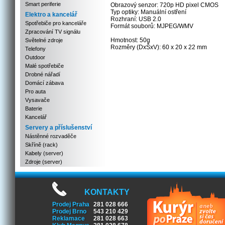
Smart periferie
Obrazový senzor: 720p HD pixel CMOS
Typ optiky: Manuální ostření
Elektro a kancelář
Rozhraní: USB 2.0
Spotřebiče pro kanceláře
Formát souborů: MJPEG/WMV
Zpracování TV signálu
Hmotnost: 50g
Světelné zdroje
Rozměry (DxŠxV): 60 x 20 x 22 mm
Telefony
Outdoor
Malé spotřebiče
Drobné nářadí
Domácí zábava
Pro auta
Vysavače
Baterie
Kancelář
Servery a příslušenství
Nástěnné rozvaděče
Skříně (rack)
Kabely (server)
Zdroje (server)
KONTAKTY
Prodej Praha
281 028 666
Prodej Brno
543 210 429
Reklamace
281 028 663