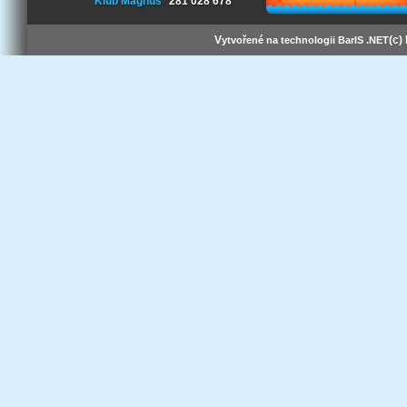
Klub Magnus
281 028 678
V
(c)
ytvořené na technologii BarIS .NET