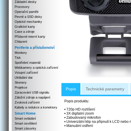
Základní desky
Procesory
Operační paměti
Pevné a SSD disky
Optické mechaniky
Grafické karty
Case a zdroje
Přídavné interní karty
Chlazení
Periferie a příslušenství
Monitory
Tisk
Spotřební materiál
Webkamery a optická zařízení
Vstupní zařízení
Ukládání dat
Skenery
Projekce
Popis
Technické parametry
Zpracování USB signálu
Záložní zdroje a napájení
Popis produktu:
Zvuková zařízeni
Kabely a redukce a konektory
• 720p HD rozlišení
Smart Home
• 3X digitalní zoom
• Zabudovaný mikrofon
Smart ovládání
• Univerzální klip na připnutí k LCD nebo
Smart osvětlení
• Manuální ostření
Smart zásuvky