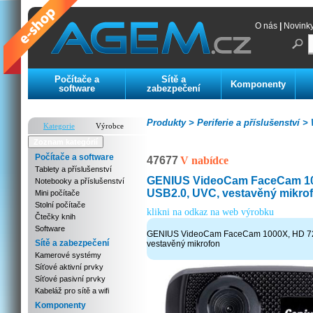
O nás
|
Novink
Počítače a
Sítě a
Komponenty
software
zabezpečení
Produkty >
Periferie a příslušenství >
W
Kategorie
Výrobce
Zoznam kategórií
Počítače a software
47677
V nabídce
Tablety a příslušenství
GENIUS VideoCam FaceCam 10
Notebooky a příslušenství
USB2.0, UVC, vestavěný mikro
Mini počítače
Stolní počítače
klikni na odkaz na web výrobku
Čtečky knih
Software
GENIUS VideoCam FaceCam 1000X, HD 72
Sítě a zabezpečení
vestavěný mikrofon
Kamerové systémy
Síťové aktivní prvky
Síťové pasivní prvky
Kabeláž pro sítě a wifi
Komponenty