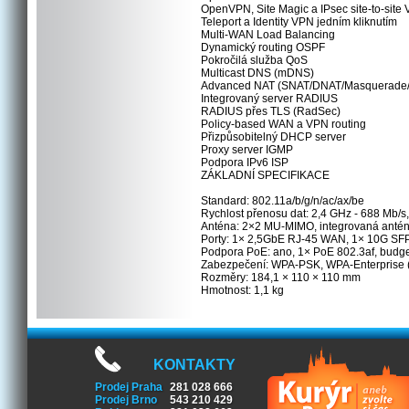
OpenVPN, Site Magic a IPsec site-to-site
Teleport a Identity VPN jedním kliknutím
Multi-WAN Load Balancing
Dynamický routing OSPF
Pokročilá služba QoS
Multicast DNS (mDNS)
Advanced NAT (SNAT/DNAT/Masquerade/N
Integrovaný server RADIUS
RADIUS přes TLS (RadSec)
Policy-based WAN a VPN routing
Přizpůsobitelný DHCP server
Proxy server IGMP
Podpora IPv6 ISP
ZÁKLADNÍ SPECIFIKACE
Standard: 802.11a/b/g/n/ac/ax/be
Rychlost přenosu dat: 2,4 GHz - 688 Mb/s,
Anténa: 2×2 MU-MIMO, integrovaná anténa 
Porty: 1× 2,5GbE RJ-45 WAN, 1× 10G S
Podpora PoE: ano, 1× PoE 802.3af, budg
Zabezpečení: WPA-PSK, WPA-Enterpris
Rozměry: 184,1 × 110 × 110 mm
Hmotnost: 1,1 kg
KONTAKTY
Prodej Praha
281 028 666
Prodej Brno
543 210 429