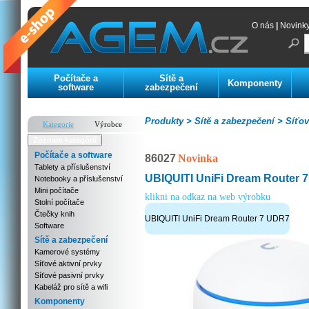
O nás
|
Novink
Počítače a
Sítě a
Komponenty
software
zabezpečení
Produkty >
Sítě a zabezpečení >
Síťov
Kategorie
Výrobce
Zoznam kategórií
Počítače a software
86027
Novinka
Tablety a příslušenství
UBIQUITI UniFi Dream Router 
Notebooky a příslušenství
Mini počítače
klikni na odkaz na web výrobku
Stolní počítače
Čtečky knih
UBIQUITI UniFi Dream Router 7 UDR7
Software
Sítě a zabezpečení
Kamerové systémy
Síťové aktivní prvky
Síťové pasivní prvky
Kabeláž pro sítě a wifi
Komponenty