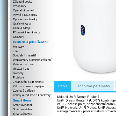
Základní desky
Procesory
Operační paměti
Pevné a SSD disky
Optické mechaniky
Grafické karty
Case a zdroje
Přídavné interní karty
Chlazení
Periferie a příslušenství
Monitory
Tisk
Spotřební materiál
Webkamery a optická zařízení
Vstupní zařízení
Ukládání dat
Skenery
Projekce
Zpracování USB signálu
Popis
Technické parametry
Záložní zdroje a napájení
Zvuková zařízeni
Kabely a redukce a konektory
Ubiquiti UniFi Dream Router 7
Smart Home
UniFi Dream Router 7 (UDR7) kombinuje p
Wi-Fi 7 access point, bezpečnostní bránu 
Smart ovládání
UniFi Network, UniFi Protect, UniFi Access
Smart osvětlení
managementem v profesionálním provedení
Smart zásuvky