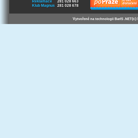
Reklamace
281 028 663
Klub Magnus
281 028 678
V
(c)
ytvořené na technologii BarIS .NET