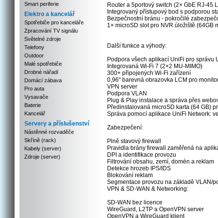
Smart periferie
Router a 5portový switch (2× GbE RJ-4
Integrovaný přístupový bod s podporou st
Elektro a kancelář
Bezpečnostní bránu - pokročilé zabezpečov
Spotřebiče pro kanceláře
1× microSD slot pro NVR úložiště (64GB m
Zpracování TV signálu
Světelné zdroje
Další funkce a výhody:
Telefony
Outdoor
Podpora všech aplikací UniFi pro správu Un
Malé spotřebiče
Integrovaná Wi-Fi 7 (2×2 MU-MIMO)
Drobné nářadí
300+ připojených Wi-Fi zařízení
0,96" barevná obrazovka LCM pro monitoro
Domácí zábava
VPN server
Pro auta
Podpora VLAN
Vysavače
Plug & Play instalace a správa přes webov
Baterie
Předinstalovaná microSD karta (64 GB) 
Kancelář
Správa pomocí aplikace UniFi Network: ve
Servery a příslušenství
Zabezpečení:
Nástěnné rozvaděče
Skříně (rack)
Plně stavový firewall
Pravidla brány firewall zaměřená na apli
Kabely (server)
DPI a identifikace provozu
Zdroje (server)
Filtrování obsahu, zemí, domén a reklam
Detekce hrozeb IPS/IDS
Blokování reklam
Segmentace provozu na základě VLAN/po
VPN & SD-WAN & Networking:
SD-WAN bez licence
WireGuard, L2TP a OpenVPN server
OpenVPN a WireGuard klient