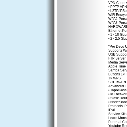
VPN Client 
• PPTP VPN 
• L2TP/IPSe
WiFi Encryp
WPA2-Pers
WPA3-Pers
HARDWAR
Ethernet Po
• 1× 10 Gb
• 2× 2.5 Gb
*Per Deco U
Supports W
USB Support
FTP Server
Media Serv
Apple Time
Samba Serv
Buttons 1× 
1× WPS
SOFTWAR
Advanced F
• Tapo/Kas
• IoT networ
• Static Rou
• Node/Band
Protocols I
IPv6
Service Kit
Learn More
Parental Co
Youtube Res