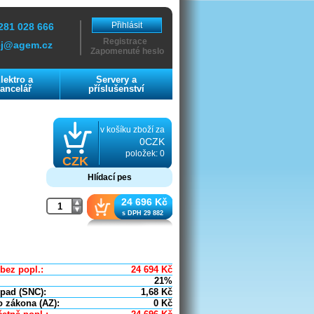
Přihlásit
281 028 666
Registrace
ej@agem.cz
Zapomenuté heslo
lektro a
Servery a
ancelář
příslušenství
v košíku zboží za
0CZK
položek: 0
CZK
Hlídací pes
24 696 Kč
s DPH 29 882
bez popl.:
24 694
Kč
21%
dpad (SNC):
1,68
Kč
o zákona (AZ):
0
Kč