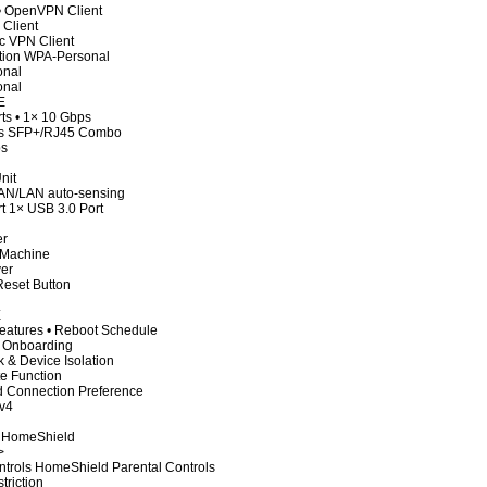
• OpenVPN Client
Client
c VPN Client
tion WPA-Personal
onal
onal
E
rts • 1× 10 Gbps
ps SFP+/RJ45 Combo
ps
nit
AN/LAN auto-sensing
 1× USB 3.0 Port
er
 Machine
er
Reset Button
E
eatures • Reboot Schedule
a Onboarding
k & Device Isolation
te Function
 Connection Preference
Pv4
s HomeShield
>
ntrols HomeShield Parental Controls
triction