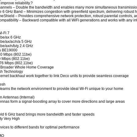
 improve reliability.?
nnels – Double the bandwidth and enables many more simultaneous transmissions
e 6 GHz Band – Minimizes congestion with greenfield spectrum, delivering robust 
Shield – Provides comprehensive network protection, robust parental controls, and
ompatibility – Backward compatible with all WiFi generations and works with any in
i-Fi 7
1be/ax 6 GHz
be/ax/ac/n/a 5 GHz
be/ax/n/b/g 2.4 GHz
s BE19000
20 Mbps (802.11be)
0 Mbps (802.11be)
76 Mbps (802.11be)
 Broader Whole Home Coverage
sh Technology
hernet backhaul work together to link Deco units to provide seamless coverage
esh
y learns the network environment to provide ideal Wi-Fi unique to your home
n Antennas (Internal)
ennas form a signal-boosting array to cover more directions and large areas
eld 6 GHz band brings more bandwidth and faster speeds
ty Very High
evices to different bands for optimal performance
MO