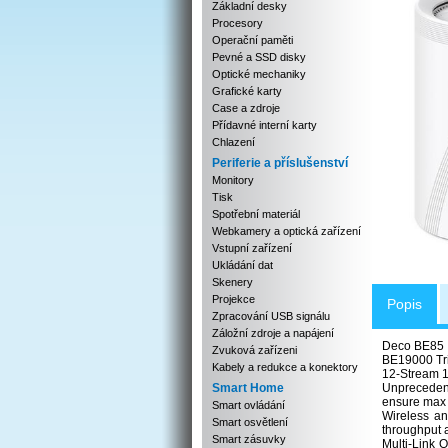
Základní desky
Procesory
Operační paměti
Pevné a SSD disky
Optické mechaniky
Grafické karty
Case a zdroje
Přídavné interní karty
Chlazení
Periferie a příslušenství
Monitory
Tisk
Spotřební materiál
Webkamery a optická zařízení
Vstupní zařízení
Ukládání dat
Skenery
Projekce
Popis
Zpracování USB signálu
Záložní zdroje a napájení
Deco BE85
Zvuková zařízeni
BE19000 Tr
Kabely a redukce a konektory
12-Stream 1
Smart Home
Unpreceden
ensure max f
Smart ovládání
Wireless an
Smart osvětlení
throughput 
Smart zásuvky
Multi-Link 