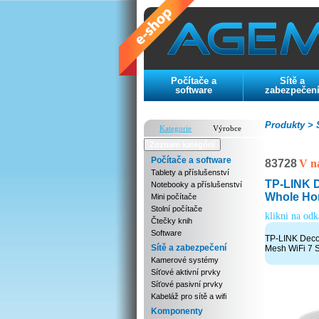
Počítače a
Sítě a
software
zabezpečen
Produkty >
S
Kategorie
Výrobce
Zoznam kategórií
Počítače a software
83728
V n
Tablety a příslušenství
TP-LINK 
Notebooky a příslušenství
Whole Ho
Mini počítače
Stolní počítače
klikni na od
Čtečky knih
Software
TP-LINK Deco
Sítě a zabezpečení
Mesh WiFi 7 
Kamerové systémy
Síťové aktivní prvky
Síťové pasivní prvky
Kabeláž pro sítě a wifi
Komponenty