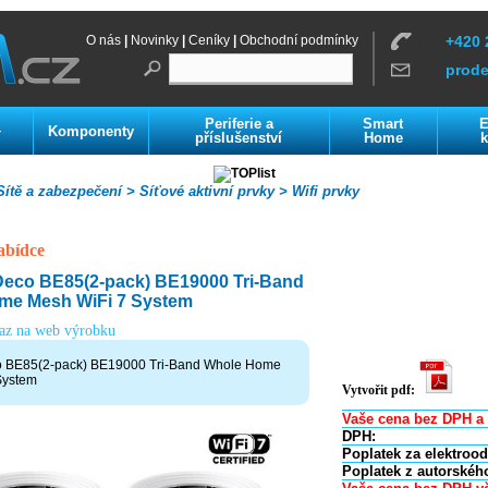
O nás
|
Novinky
|
Ceníky
|
Obchodní podmínky
+420 
prod
Periferie a
Smart
E
Komponenty
í
příslušenství
Home
k
ítě a zabezpečení >
Síťové aktivní prvky >
Wifi prvky
abídce
Deco BE85(2-pack) BE19000 Tri-Band
me Mesh WiFi 7 System
kaz na web výrobku
 BE85(2-pack) BE19000 Tri-Band Whole Home
System
Vytvořit pdf:
Vaše cena bez DPH a 
DPH:
Poplatek za elektroo
Poplatek z autorskéh