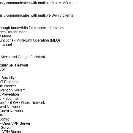
sly communicates with multiple MU-MIMO clients
sly communicates with multiple WiFi 7 clients
nough bandwidth for connected devices
des Router Mode
nt Mode
nctions • Multi-Link Operation (MLO)
Channel
h Alexa and Google Assistant
urity SPI Firewall
rol
 Security
oT Protection
te Blocker
revention System
 Prevention
rk Scanner
ork 1× 6 GHz Guest Network
uest Network
Guest Network
me
ontrol
 • OpenVPN Server
 Server
c VPN Server