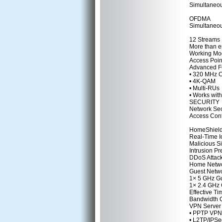
Simultaneou
OFDMA
Simultaneou
12 Streams
More than e
Working Mo
Access Poi
Advanced Fu
• 320 MHz 
• 4K-QAM
• Multi-RUs
• Works wit
SECURITY
Network Sec
Access Cont
HomeShield
Real-Time I
Malicious Si
Intrusion P
DDoS Attack
Home Netwo
Guest Netw
1× 5 GHz G
1× 2.4 GHz 
Effective Ti
Bandwidth C
VPN Server
• PPTP VPN
• L2TP/IPSe