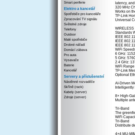
Smart periferie
latency, and
320 MHz Cha
Elektro a kancelář
Works on th
Spotřebiče pro kanceláře
TP-Link Home
Zpracování TV signálu
Universal C
Světelné zdroje
WIRELESS
Telefony
Standards W
Outdoor
IEEE 802.1
Malé spotřebiče
IEEE 802.11
Drobné nářadí
IEEE 802.11
WiFi Speed
Domácí zábava
6 GHz: 115
Pro auta
5 GHz: 576
Vysavače
2.4 GHz: 13
Baterie
WiFi Range
Kancelář
TP-Link Me
Optional Et
Servery a příslušenství
Nástěnné rozvaděče
AI-Driven M
Skříně (rack)
Intelligentl
Kabely (server)
8× High-Gai
Zdroje (server)
Multiple ant
Tri-Band
The greenfi
WiFi Capaci
Tri-Band
Distribute d
4×4 MU-MI