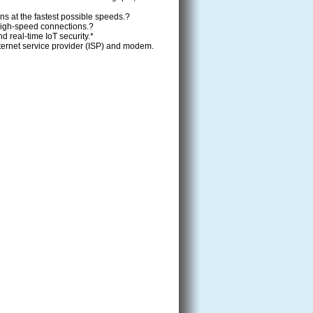
 at the fastest possible speeds.?
high-speed connections.?
 real-time IoT security.*
ternet service provider (ISP) and modem.