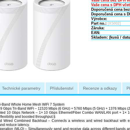
Vaše cena bez DPH vč
Vaše cena s DPH včet
Doporučená cena bez
Doporučená cena s D
Výrobce:
Part no.:
[X5002]
Záruka:
EAN:
Skladem: (kusů / dat
Technické parametry
Příslušenství
Recenze a odkazy
P
i-Band Whole Home Mesh WiFi 7 System
9 Gbps Tri-Band WiFi – 11520 Mbps (6 GHz) + 5760 Mbps (5 GHz) + 1376 Mbps (2
ted 10 Gbps Network – 1× 10 Gbps Ethernet/Fiber Combo WAN/LAN port + 1× 1
lexibility and boosted throughput.§
d Wired Combined Backhaul – Connects a wireless and wired backhaul with eac
and reduce latency.
Operation (MLO) – Simultaneously send and receive data across different bands a