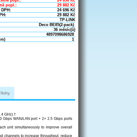
etně popl.:
24 696
Kč
ně popl.:
29 882
Kč
 DPH:
24 696
Kč
PH:
29 882
Kč
TP-LINK
Deco BE85(2-pack)
36 měsíc(ů)
4897098686928
um)
1
řílohy
.4 GHz).†
0 Gbps WAN/LAN port + 2× 2.5 Gbps ports
h unit simultaneously to improve overall
nd channels to increase throughput, reduce