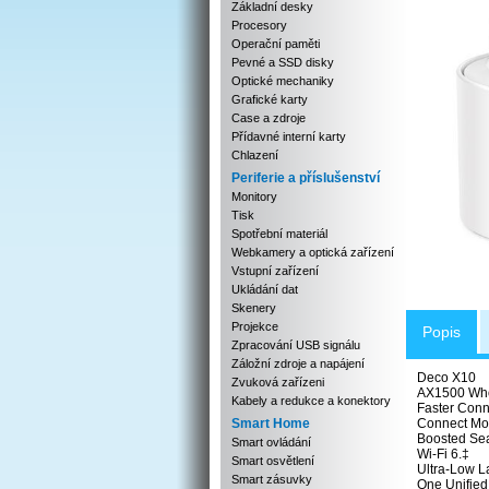
Základní desky
Procesory
Operační paměti
Pevné a SSD disky
Optické mechaniky
Grafické karty
Case a zdroje
Přídavné interní karty
Chlazení
Periferie a příslušenství
Monitory
Tisk
Spotřební materiál
Webkamery a optická zařízení
Vstupní zařízení
Ukládání dat
Skenery
Projekce
Popis
Zpracování USB signálu
Záložní zdroje a napájení
Deco X10
Zvuková zařízeni
AX1500 Who
Kabely a redukce a konektory
Faster Conn
Smart Home
Connect Mor
Boosted Sea
Smart ovládání
Wi-Fi 6.‡
Smart osvětlení
Ultra-Low L
Smart zásuvky
One Unified