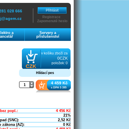
Přihlásit
281 028 666
Registrace
ej@agem.cz
Zapomenuté heslo
lektro a
Servery a
ancelář
příslušenství
v košíku zboží za
0CZK
položek: 0
CZK
Hlídací pes
4 459 Kč
s DPH 5 395
bez popl.:
4 456
Kč
21%
dpad (SNC):
2,52
Kč
o zákona (AZ):
0
Kč