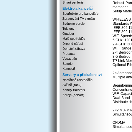
Smart periferie
Robust Pare
member.*
Elektro a kancelář
Setup Made 
Spotřebiče pro kanceláře
Zpracování TV signálu
WIRELESS
Standards W
Světelné zdroje
IEEE 802.11
Telefony
IEEE 802.11
Outdoor
WiFi Speed
Malé spotřebiče
5 GHz: 1201
Drobné nářadí
2.4 GHz: 30
WiFi Range
Domácí zábava
2-4 Bedroo
Pro auta
3-5 Bedroo
Vysavače
TP-Link Me
Baterie
Optional Et
Kancelář
2× Antennas 
Servery a příslušenství
Multiple ant
Nástěnné rozvaděče
Skříně (rack)
Beamformi
Concentrates
Kabely (server)
WiFi Capaci
Zdroje (server)
Dual-Band
Distribute d
2×2 MU-MI
Simultaneou
OFDMA
Simultaneou