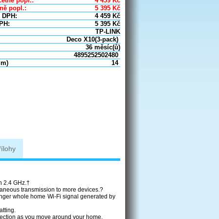
etně popl.:
4 459
Kč
ně popl.:
5 395
Kč
 DPH:
4 459
Kč
PH:
5 395
Kč
TP-LINK
Deco X10(3-pack)
36 měsíc(ů)
4895252502480
um)
14
řílohy
n 2.4 GHz.†
neous transmission to more devices.?
nger whole home Wi-Fi signal generated by
tting.
nnection as you move around your home.