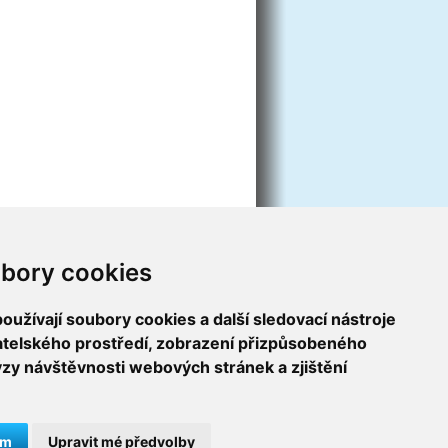
o official website information.
bory cookies
užívají soubory cookies a další sledovací nástroje
vatelského prostředí, zobrazení přizpůsobeného
ýzy návštěvnosti webových stránek a zjištění
ám
Upravit mé předvolby