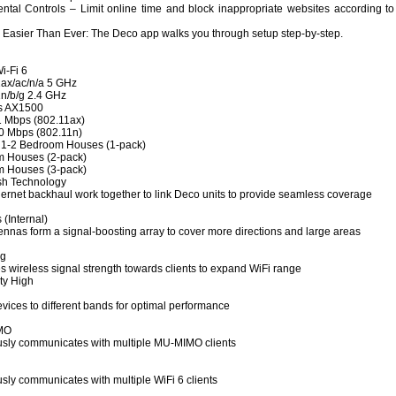
ntal Controls – Limit online time and block inappropriate websites according to 
Easier Than Ever: The Deco app walks you through setup step-by-step.
i-Fi 6
ax/ac/n/a 5 GHz
n/b/g 2.4 GHz
s AX1500
 Mbps (802.11ax)
0 Mbps (802.11n)
 1-2 Bedroom Houses (1-pack)
m Houses (2-pack)
m Houses (3-pack)
sh Technology
hernet backhaul work together to link Deco units to provide seamless coverage
(Internal)
ennas form a signal-boosting array to cover more directions and large areas
ng
 wireless signal strength towards clients to expand WiFi range
ty High
evices to different bands for optimal performance
MO
sly communicates with multiple MU-MIMO clients
sly communicates with multiple WiFi 6 clients