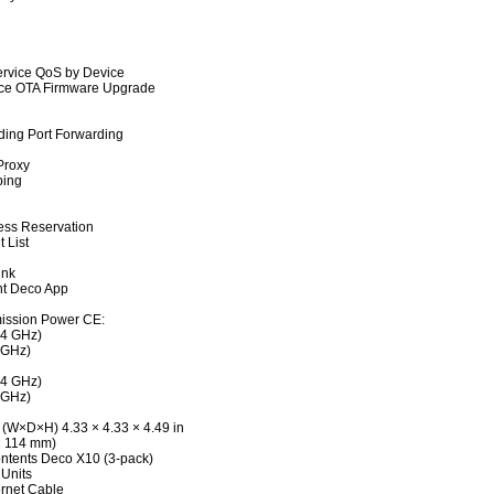
Service QoS by Device
ice OTA Firmware Upgrade
ing Port Forwarding
Proxy
ping
ss Reservation
 List
ink
t Deco App
ission Power CE:
.4 GHz)
 GHz)
.4 GHz)
 GHz)
(W×D×H) 4.33 × 4.33 × 4.49 in
× 114 mm)
ntents Deco X10 (3-pack)
Units
rnet Cable