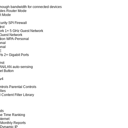
nough bandwidth for connected devices
des Router Mode
nt Mode
urity SPI Firewall
rol
ork 1× 5 GHz Guest Network
Guest Network
tion WPA-Personal
onal
onal
E
ts 2× Gigabit Ports
nit
AN/LAN auto-sensing
et Button
E
Pv4
ntrols Parental Controls
iles
 Content Filter Library
ds
ne Time Ranking
ternet
Monthly Reports
Dynamic IP