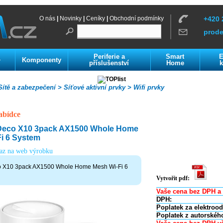
O nás
|
Novinky
|
Ceníky
|
Obchodní podmínky
+420 
prod
Periferie a
Smart
E
Komponenty
í
příslušenství
Home
k
ítě a zabezpečení >
Síťové aktivní prvky >
Wifi prvky
abídce
Deco X10 3pack AX1500 Whole Home
i 6 System
kaz na web výrobku
 X10 3pack AX1500 Whole Home Mesh Wi-Fi 6
Vytvořit pdf:
Vaše cena bez DPH a 
DPH:
Poplatek za elektroo
Poplatek z autorskéh