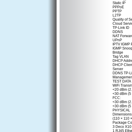
Static IP
PPPoE
PPTP
L2TP
Quality of 
Cloud Serv
TP-Link ID
DDNS
NAT Forward
UPnP
IPTV IGMP 
IGMP Snoo
Bridge
Tag VLAN
DHCP Addre
DHCP Client
Server
DDNS TP-L
Managemen
TEST DATA
WiFi Transm
<20 dBm (2
<30 dBm (5
FCC:
<30 dBm (2
<30 dBm (5
PHYSICAL
Dimensions 
(110 × 110 
Package Co
3 Deco X10 
1 RJ45 Ethe