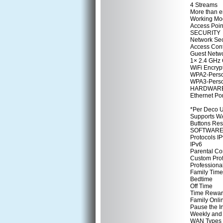
4 Streams
More than e
Working Mo
Access Poi
SECURITY
Network Sec
Access Cont
Guest Netw
1× 2.4 GHz 
WiFi Encryp
WPA2-Pers
WPA3-Pers
HARDWAR
Ethernet Por
*Per Deco U
Supports W
Buttons Res
SOFTWAR
Protocols I
IPv6
Parental Co
Custom Prof
Professional
Family Time
Bedtime
Off Time
Time Rewar
Family Onli
Pause the In
Weekly and 
WAN Types 