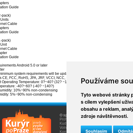
pters
lation Guide
-pack)
Units
rnet Cable
pters
lation Guide
-pack)
Unit
rnet Cable
pter
lation Guide
irements Android 5.0 or later
ter
inimum system requirements will be updated alongside updates to the app, subject t
ons CE, FCC, RoHS, JPA, JRF, VCCI, NCC, BSMI
Používáme sou
 Operating Temperature: 0?~40? (32? ~104?)
perature: -40?~60? (-40? ~140?)
Humidity: 10%~90% non-condensing
Tyto webové stránky po
midity: 5%~90% non-condensing
s cílem vylepšení uži
obsahu a reklam, anal
O společnosti
zdroje návštěvnosti.
O nákupu
Profil firmy AGEM
Obchodní informace
Kudy k nám
Informace Cookies
Volná místa
Souhlasím
Odmít
Kontakty