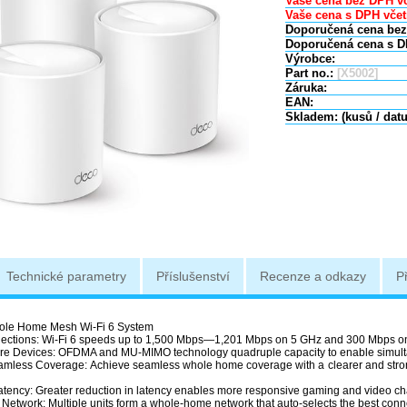
Vaše cena bez DPH vč
Vaše cena s DPH včet
Doporučená cena bez
Doporučená cena s D
Výrobce:
Part no.:
[X5002]
Záruka:
EAN:
Skladem: (kusů / dat
Technické parametry
Příslušenství
Recenze a odkazy
P
le Home Mesh Wi-Fi 6 System
ections: Wi-Fi 6 speeds up to 1,500 Mbps—1,201 Mbps on 5 GHz and 300 Mbps o
e Devices: OFDMA and MU-MIMO technology quadruple capacity to enable simulta
mless Coverage: Achieve seamless whole home coverage with a clearer and stro
atency: Greater reduction in latency enables more responsive gaming and video cha
 Network: Multiple units form a whole-home network that auto-selects the best co