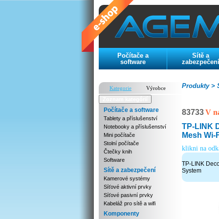
Počítače a
Sítě a
software
zabezpečen
Produkty >
S
Kategorie
Výrobce
Zoznam kategórií
Počítače a software
83733
V n
Tablety a příslušenství
TP-LINK 
Notebooky a příslušenství
Mesh Wi-F
Mini počítače
Stolní počítače
klikni na od
Čtečky knih
Software
TP-LINK Deco
Sítě a zabezpečení
System
Kamerové systémy
Síťové aktivní prvky
Síťové pasivní prvky
Kabeláž pro sítě a wifi
Komponenty