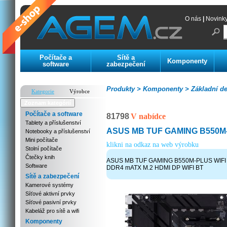
O nás
|
Novink
Počítače a
Sítě a
Komponenty
software
zabezpečení
Produkty >
Komponenty >
Základní de
Kategorie
Výrobce
Zoznam kategórií
Počítače a software
81798
V nabídce
Tablety a příslušenství
ASUS MB TUF GAMING B550M-P
Notebooky a příslušenství
Mini počítače
klikni na odkaz na web výrobku
Stolní počítače
Čtečky knih
ASUS MB TUF GAMING B550M-PLUS WIFI I
Software
DDR4 mATX M.2 HDMI DP WIFI BT
Sítě a zabezpečení
Kamerové systémy
Síťové aktivní prvky
Síťové pasivní prvky
Kabeláž pro sítě a wifi
Komponenty