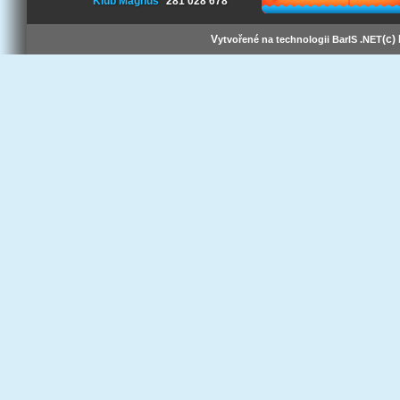
Klub Magnus
281 028 678
V
(c)
ytvořené na technologii BarIS .NET