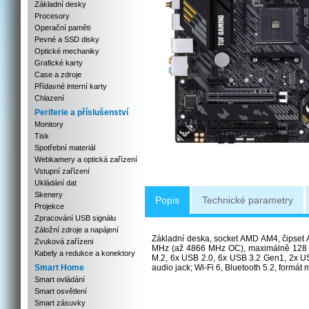
Základní desky
Procesory
Operační paměti
Pevné a SSD disky
Optické mechaniky
Grafické karty
Case a zdroje
Přídavné interní karty
Chlazení
Periferie a příslušenství
Monitory
Tisk
Spotřební materiál
Webkamery a optická zařízení
Vstupní zařízení
Ukládání dat
Skenery
Popis
Technické parametry
Projekce
Zpracování USB signálu
Záložní zdroje a napájení
Základní deska, socket AMD AM4, čipse
Zvuková zařízeni
MHz (až 4866 MHz OC), maximálně 128 GB;
Kabely a redukce a konektory
M.2, 6x USB 2.0, 6x USB 3.2 Gen1, 2x US
Smart Home
audio jack; Wi-Fi 6, Bluetooth 5.2, formát
Smart ovládání
Smart osvětlení
Smart zásuvky