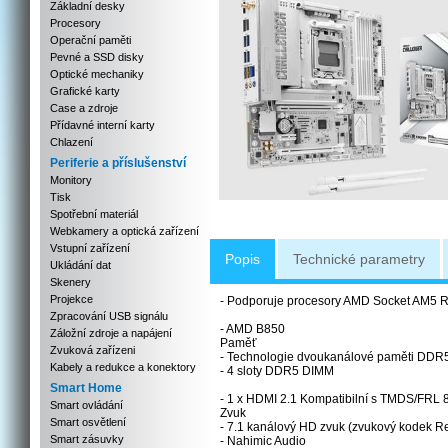
Základní desky
Procesory
Operační paměti
Pevné a SSD disky
Optické mechaniky
Grafické karty
Case a zdroje
Přídavné interní karty
Chlazení
Periferie a příslušenství
Monitory
Tisk
Spotřební materiál
Webkamery a optická zařízení
Vstupní zařízení
Popis
Technické parametry
Ukládání dat
Skenery
Projekce
- Podporuje procesory AMD Socket AM5 
Zpracování USB signálu
- AMD B850
Záložní zdroje a napájení
Paměť
Zvuková zařízeni
- Technologie dvoukanálové paměti DDR
Kabely a redukce a konektory
- 4 sloty DDR5 DIMM
Smart Home
- 1 x HDMI 2.1 Kompatibilní s TMDS/FRL 
Smart ovládání
Zvuk
Smart osvětlení
- 7.1 kanálový HD zvuk (zvukový kodek R
Smart zásuvky
- Nahimic Audio