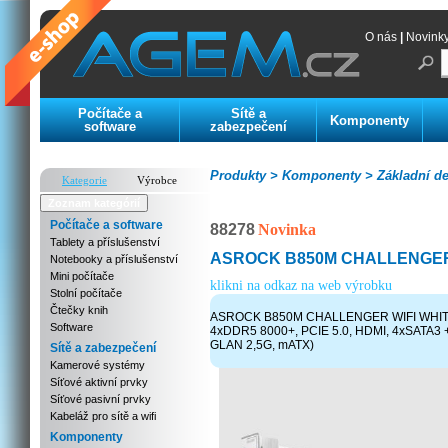
O nás
|
Novink
Počítače a
Sítě a
Komponenty
software
zabezpečení
Produkty >
Komponenty >
Základní de
Kategorie
Výrobce
Zoznam kategórií
Počítače a software
88278
Novinka
Tablety a příslušenství
ASROCK B850M CHALLENGER
Notebooky a příslušenství
Mini počítače
klikni na odkaz na web výrobku
Stolní počítače
Čtečky knih
ASROCK B850M CHALLENGER WIFI WHITE
Software
4xDDR5 8000+, PCIE 5.0, HDMI, 4xSATA3 
GLAN 2,5G, mATX)
Sítě a zabezpečení
Kamerové systémy
Síťové aktivní prvky
Síťové pasivní prvky
Kabeláž pro sítě a wifi
Komponenty