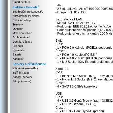
Smart periferie
LAN
Elektro a kancelář
- 2,5 gigabitová LAN síť 10/100/1000/250
Spotřebiče pro kanceláře
- Dragon RTL8125BG
Zpracování TV signálu
Bezdrátová síť LAN
Světelné zdroje
- Modul 802.11be 2x2 Wi-Fi 7
Telefony
- Podporuje IEEE 802.11a/b/g/n/ac/ax/be
Outdoor
- Podporuje frekvenční pásmo 2,4 GHz/5 
Malé spotřebiče
- Podporuje šířku pásma kanálu 160 MHz
Drobné nářadí
Sloty
Domácí zábava
CPU:
Pro auta
- 1 x PCIe 5.0 x16 slot (PCIE1), podporuje
Vysavače
Čipset:
Baterie
- 1 x PCIe 4.0 x1 slot (PCIE2) *
- 1 x PCIe 4.0 x16 slot (PCIE3), podporuje
Kancelář
- 1 x M.2 Socket (Key E), podporuje modu
Servery a příslušenství
Nástěnné rozvaděče
Storage :
CPU:
Skříně (rack)
- 1 x Blazing M.2 Socket (M2_1, Key M), 
Kabely (server)
- 1 x Hyper M.2 Socket (M2_2, Key M), po
Zdroje (server)
Čipset:
- 4 x SATA3 6,0 Gb/s konektory
USB
CPU:
- 4 x USB 3.2 Gen1 Type-A (zadní (USB
- 1 x USB 2.0 (zadní (USB_2))
Čipset:
- 1 x USB 3.2 Gen1 Type-C (přední)