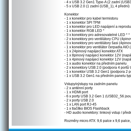
- 4 x USB 3.2 Gen1 Type-A (2 zadní (USB
- 5 x USB 2.0 (1 zadní (USB_1), 4 přední)
Konektor
- 1 x konektor pro kabel termistoru
- 1 x konektor SPI TPM
- 1 x konektor pro LED napájení a reprodu
- 1 x konektor RGB LED *
- 3 x konektory pro adresovatelné LED * *
- 2 x konektory pro ventilátory CPU (4pinové
- 3 x konektory pro ventilátory šasi (4pinové
- 1 x konektor pro ventilátor čerpadla AIO (
- 1 x 24pinový napájecí konektor ATX
- 1 x 8pinový napájecí konektor 12V (napá
- 1 x 4pinový napájecí konektor 12V (napá
- 1 x audio konektor na předním panelu
- 2 x konektory USB 2.0 (podpora 4 portů
- 1 x konektor USB 3.2 Gen1 (podpora 2 
- 1 x USB 3.2 Gen1 na předním panelu ty
Vstupy/výstupy na zadním panelu
- 2 x anténní porty
- 1 x HDMI port
- 6 x porty USB 3.2 Gen 1 (USB32_56 jsou 
- 2 x porty USB 2.0
- 1 x LAN port RJ-45
- 1 x tlačítko BIOS Flashback
- HD audio konektory: linkový vstup / před
Rozměry micro ATX: 9,6 palce x 9,6 palce,