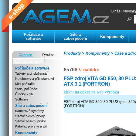
O nás
|
Novink
Počítače a
Sítě a
Komponenty
software
zabezpečení
Produkty >
Komponenty >
Case a zdro
Kategorie
Výrobce
Zoznam kategórií
Počítače a software
85768
V nabídce
Tablety a příslušenství
FSP zdroj VITA GD 850, 80 PLU
Notebooky a příslušenství
ATX 3.1 (FORTRON)
Mini počítače
Stolní počítače
klikni na odkaz na web výrobku
Čtečky knih
Software
FSP zdroj VITA GD 850, 80 PLUS gold, 850
Sítě a zabezpečení
(FORTRON)
Kamerové systémy
Síťové aktivní prvky
Síťové pasivní prvky
Kabeláž pro sítě a wifi
Komponenty