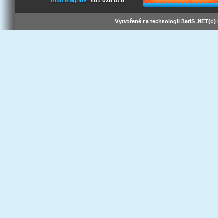
Klub Magnus
281 028 678
V
(c)
ytvořené na technologii BarIS .NET