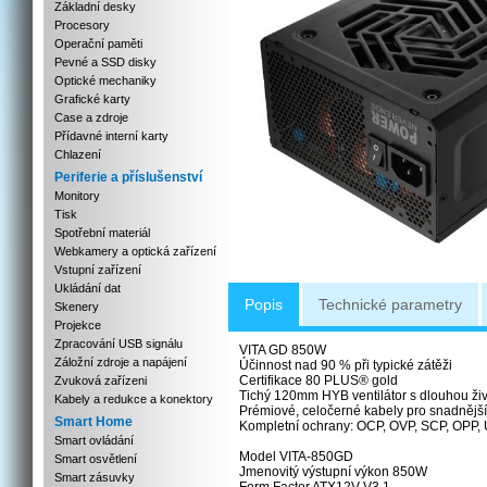
Základní desky
Procesory
Operační paměti
Pevné a SSD disky
Optické mechaniky
Grafické karty
Case a zdroje
Přídavné interní karty
Chlazení
Periferie a příslušenství
Monitory
Tisk
Spotřební materiál
Webkamery a optická zařízení
Vstupní zařízení
Ukládání dat
Popis
Technické parametry
Skenery
Projekce
Zpracování USB signálu
VITA GD 850W
Záložní zdroje a napájení
Účinnost nad 90 % při typické zátěži
Certifikace 80 PLUS® gold
Zvuková zařízeni
Tichý 120mm HYB ventilátor s dlouhou živ
Kabely a redukce a konektory
Prémiové, celočerné kabely pro snadnějš
Smart Home
Kompletní ochrany: OCP, OVP, SCP, OPP,
Smart ovládání
Model VITA-850GD
Smart osvětlení
Jmenovitý výstupní výkon 850W
Smart zásuvky