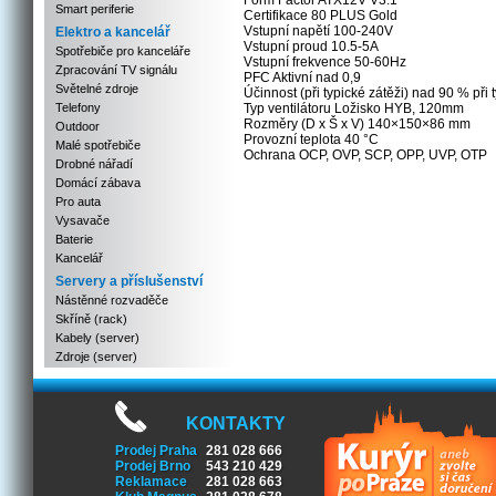
Form Factor ATX12V V3.1
Smart periferie
Certifikace 80 PLUS Gold
Vstupní napětí 100-240V
Elektro a kancelář
Vstupní proud 10.5-5A
Spotřebiče pro kanceláře
Vstupní frekvence 50-60Hz
Zpracování TV signálu
PFC Aktivní nad 0,9
Světelné zdroje
Účinnost (při typické zátěži) nad 90 % při 
Telefony
Typ ventilátoru Ložisko HYB, 120mm
Rozměry (D x Š x V) 140×150×86 mm
Outdoor
Provozní teplota 40 °C
Malé spotřebiče
Ochrana OCP, OVP, SCP, OPP, UVP, OTP
Drobné nářadí
Domácí zábava
Pro auta
Vysavače
Baterie
Kancelář
Servery a příslušenství
Nástěnné rozvaděče
Skříně (rack)
Kabely (server)
Zdroje (server)
KONTAKTY
Prodej Praha
281 028 666
Prodej Brno
543 210 429
Reklamace
281 028 663