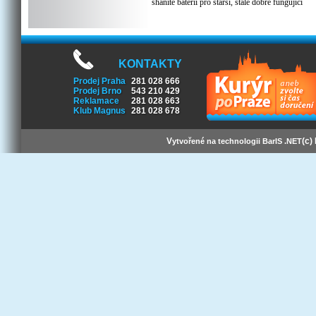
sháníte baterii pro starší, stále dobře fungující
notebook, potom sáhněte po osvědčené české
klasice T6 POWER. Léty prověřený výrobce,
který Vás mile překvapí nejen cenou, ale i
kvalitou a kapacitami baterií, které sami výrobci
ani dodat neumí.
KONTAKTY
Pro ověření kompatibility s Vaším zařízením,
Prodej Praha
281 028 666
použijte konfigurátor
.
Prodej Brno
543 210 429
Reklamace
281 028 663
Typ: Li-poly
Klub Magnus
281 028 678
Kapacita: 8200 mAh (91 Wh)
Napětí: 11,1 V
Baterie je plně kompatibilní s následujícími
V
(c)
ytvořené na technologii BarIS .NET
zařízeními:
XPS 15 9530 Dell
Precision M3800 Dell