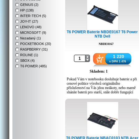
GENIUS (2)
HP (138)
INTER-TECH (5)
JOY-IT (27)
LENOVO (48)
T6 POWER Baterie NBDE0167 T6 Power
MICROSOFT (9)
NTB Dell
Nezadaný (1)
POCKETBOOK (20)
NBDE0167
RASPBERRY (31)
ROLINE (1)
1 220
SBOX (4)
s DPH 1 476
T6 POWER (485)
Skladem: 1
Pokud Vám v notebooku dosluhuje baterie a při
cenové politice výrobců originálního
příslušenství na Vás jdou mrákoty, nebo marně
sháníte baterii pro starší, stále dobře fungující
notebook, potom sáhněte po osvědčené české
klasice T6 POWER. Léty prověřený výrobce,
který Vás mile překvapí nejen cenou, ale i
kvalitou a kapacitami baterií, které sami výrobci
ani dodat neumí.
Pro ověření kompatibility s Vaším zařízením,
použijte konfigurátor
.
Typ: Li-ion
T6 POWER Baterie NBAC0103 NTB Acer