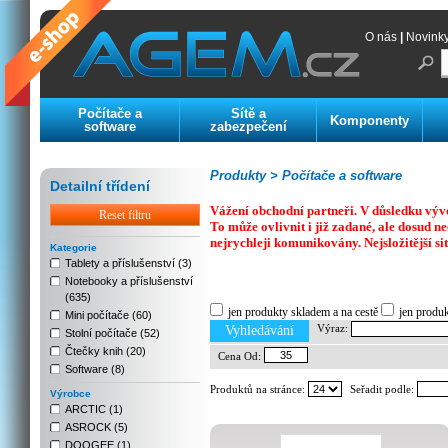
O nás
|
Novink
Počítače a
Sítě a
Komponenty
software
zabezpečení
Produkty >
Počítače a software
Detailní třídení
Vážení obchodní partneři. V důsledku výv
Reset filtru
To může ovlivnit i již zadané, ale dosud
nejrychleji komunikovány. Nejsložitější si
Kategorie
Tablety a příslušenství (3)
Notebooky a příslušenství
Previous
Next
Stop
(635)
jen produkty skladem a na cestě
jen produ
Mini počítače (60)
Výraz:
Vyhledávání
Stolní počítače (52)
Čtečky knih (20)
Cena Od:
Software (8)
Produktů na stránce:
Seřadit podle:
Výrobce
ARCTIC (1)
ASROCK (5)
DOOGEE (1)