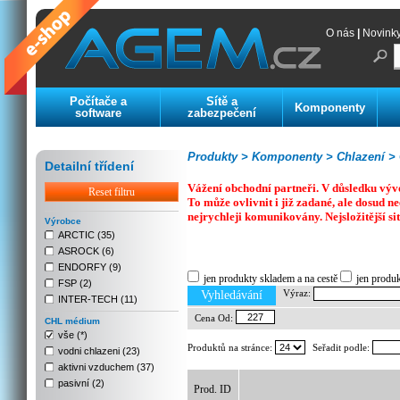
O nás
|
Novink
Počítače a
Sítě a
Komponenty
software
zabezpečení
Produkty >
Komponenty >
Chlazení >
Detailní třídení
Vážení obchodní partneři. V důsledku výv
Reset filtru
To může ovlivnit i již zadané, ale dosud
nejrychleji komunikovány. Nejsložitější si
Výrobce
ARCTIC (35)
ASROCK (6)
Previous
Next
Stop
ENDORFY (9)
jen produkty skladem a na cestě
jen produ
FSP (2)
Výraz:
Vyhledávání
INTER-TECH (11)
Cena Od:
CHL médium
vše (*)
Produktů na stránce:
Seřadit podle:
vodni chlazeni (23)
aktivni vzduchem (37)
pasivní (2)
Prod. ID