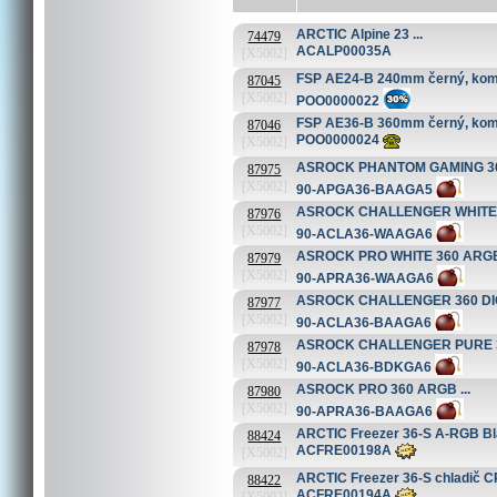
ARCTIC Alpine 23 ...
74479
ACALP00035A
[X5002]
FSP AE24-B 240mm černý, kompl
87045
[X5002]
POO0000022
FSP AE36-B 360mm černý, kompl
87046
POO0000024
[X5002]
ASROCK PHANTOM GAMING 360
87975
[X5002]
90-APGA36-BAAGA5
ASROCK CHALLENGER WHITE 36
87976
[X5002]
90-ACLA36-WAAGA6
ASROCK PRO WHITE 360 ARGB 
87979
[X5002]
90-APRA36-WAAGA6
ASROCK CHALLENGER 360 DIGI
87977
[X5002]
90-ACLA36-BAAGA6
ASROCK CHALLENGER PURE 36
87978
[X5002]
90-ACLA36-BDKGA6
ASROCK PRO 360 ARGB ...
87980
[X5002]
90-APRA36-BAAGA6
ARCTIC Freezer 36-S A-RGB Bla
88424
ACFRE00198A
[X5002]
ARCTIC Freezer 36-S chladič CP
88422
ACFRE00194A