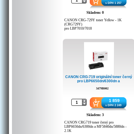
s DPH 1 257
Skladem: 0
CANON CRG-729Y toner Yellow - 1K
(CRG729Y)
pro LBP7010/7018
CANON CRG-719 originální toner černý
pro LBP6650dn/6300dn a
MF5840dn/5880dn - 2.1K (CRG719)
3479B002
1 859
s DPH 2 249
Skladem: 3
CANON CRG719 toner černý pro
LBP6650dn/6300dn a MF5840dn/5880dn -
2.1K