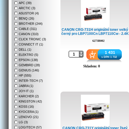
APC (39)
ARCTIC (3)
ASUSTOR (4)
BENQ (26)
BROTHER (244)
CABLE (311)
CANON CRG-731H originální toner velký
černý pro LBP7100Cn LBP7110Cw - 2.4K
CANON (310)
CLICK TRONIC (3)
6273B002
CONNECT IT (1)
DELL (1)
1 431
ELEKTRO (5)
s DPH 1 732
EPSON (138)
GEMBIRD (28)
Skladem: 0
GENIUS (146)
HP (555)
INTER-TECH (7)
JABRA (1)
JOY-IT (1)
KARCHER (2)
KINGSTON (42)
KOSS (16)
KYOCERA (1)
LENOVO (21)
LG (3)
LOGITECH (57)
CANON CRG-731Y originální toner žlutý