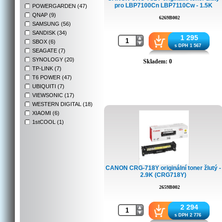
pro LBP7100Cn LBP7110Cw - 1.5K
POWERGARDEN (47)
QNAP (9)
6269B002
SAMSUNG (56)
SANDISK (34)
1 295
SBOX (6)
s DPH 1 567
SEAGATE (7)
SYNOLOGY (20)
Skladem: 0
TP-LINK (7)
T6 POWER (47)
UBIQUITI (7)
VIEWSONIC (17)
WESTERN DIGITAL (18)
XIAOMI (6)
1stCOOL (1)
CANON CRG-718Y originální toner žlutý -
2.9K (CRG718Y)
2659B002
2 294
s DPH 2 776