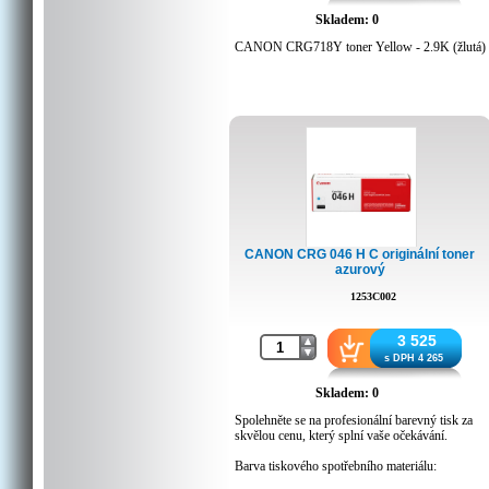
Skladem: 0
CANON CRG718Y toner Yellow - 2.9K (žlutá)
CANON CRG 046 H C originální toner
azurový
1253C002
3 525
s DPH 4 265
Skladem: 0
Spolehněte se na profesionální barevný tisk za
skvělou cenu, který splní vaše očekávání.
Barva tiskového spotřebního materiálu:
Azurová