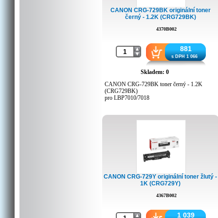
CANON CRG-729BK originální toner
černý - 1.2K (CRG729BK)
4370B002
881
s DPH 1 066
Skladem: 0
CANON CRG-729BK toner černý - 1.2K
(CRG729BK)
pro LBP7010/7018
CANON CRG-729Y originální toner žlutý -
1K (CRG729Y)
4367B002
1 039