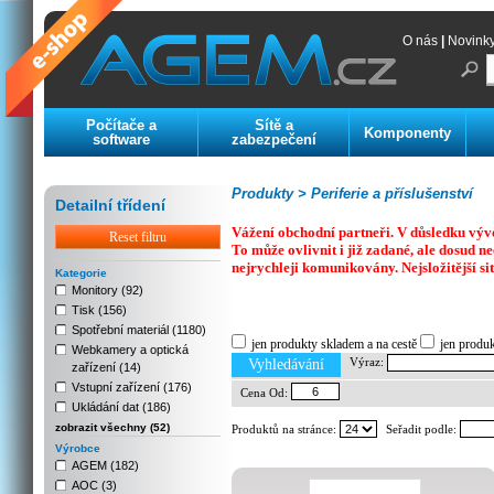
O nás
|
Novink
Počítače a
Sítě a
Komponenty
software
zabezpečení
Produkty >
Periferie a příslušenství
Detailní třídení
Vážení obchodní partneři. V důsledku výv
Reset filtru
To může ovlivnit i již zadané, ale dosud
nejrychleji komunikovány. Nejsložitější si
Kategorie
Monitory (92)
Tisk (156)
Previous
Next
Stop
Spotřební materiál (1180)
jen produkty skladem a na cestě
jen produ
Webkamery a optická
Výraz:
Vyhledávání
zařízení (14)
Vstupní zařízení (176)
Cena Od:
Ukládání dat (186)
zobrazit všechny (52)
Produktů na stránce:
Seřadit podle:
Výrobce
AGEM (182)
AOC (3)