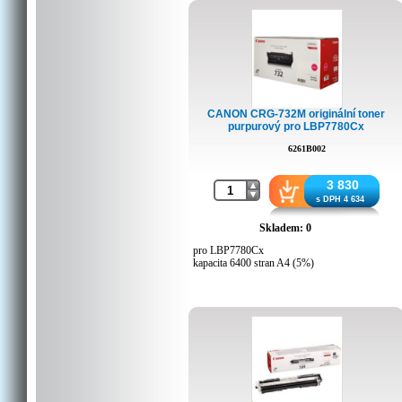
Kapacita:
5 000 stran
Kompatibilita:
Canon řada LBP650C
CANON CRG-732M originální toner
purpurový pro LBP7780Cx
6261B002
3 830
s DPH 4 634
Skladem: 0
pro LBP7780Cx
kapacita 6400 stran A4 (5%)